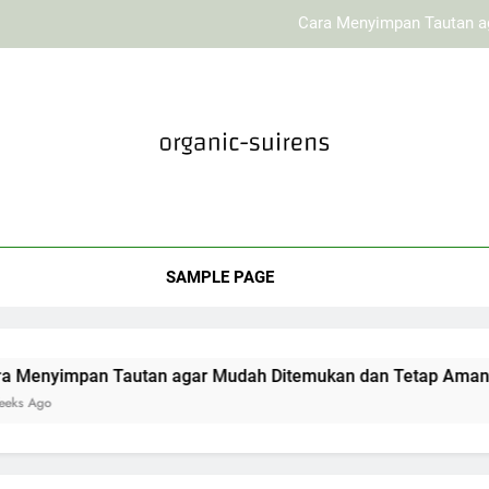
Cara Menyimpan Tautan a
Cara Memperbarui Browser s
Panduan Lengkap Mengakses KAYA787 Alt
Panduan Mengoptimalkan Akses Mobile
anic Suirens
Cara Menyimpan Tautan a
roduk Organik Dan Solusi Kesehatan Alami Di Organic Suirens
Cara Memperbarui Browser s
SAMPLE PAGE
Panduan Lengkap Mengakses KAYA787 Alt
n Tautan agar Mudah Ditemukan dan Tetap Aman
Cara 
3 Week