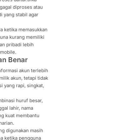
 gagal diproses atau
 yang stabil agar
nya ketika memasukkan
una kurang memiliki
an pribadi lebih
mobile.
an Benar
formasi akun terlebih
lik akun, tetapi tidak
i yang rapi, singkat,
binasi huruf besar,
gal lahir, nama
ang kuat membantu
arian.
ang digunakan masih
na ketika pengguna