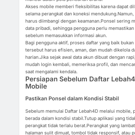
Akses mobile memberi fleksibilitas karena dapat di
selama perangkat dan koneksi mendukung.Namun, fle
harus diimbangi dengan keamanan.Ponsel sering 
data pribadi, sehingga pengguna perlu memastikan 
sebelum memasukkan informasi akun.
Bagi pengguna aktif, proses daftar yang baik buka
tersebut harus efisien, aman, dan mudah dikelola
harian.Jika sejak awal data akun dibuat dengan rap
mudah login kembali, memeriksa profil, dan mencari
saat mengalami kendala.
Persiapan Sebelum Daftar Lebah4
Mobile
Pastikan Ponsel dalam Kondisi Stabil
Sebelum memulai Daftar Lebah4D melalui mobile, p
berada dalam kondisi stabil.Tutup aplikasi yang tida
perangkat tidak terlalu berat.Perangkat yang lamb
halaman sulit dimuat, tombol tidak responsif, atau 