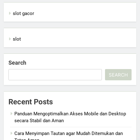
slot gacor
slot
Search
SEARCH
Recent Posts
Panduan Mengoptimalkan Akses Mobile dan Desktop
secara Stabil dan Aman
Cara Menyimpan Tautan agar Mudah Ditemukan dan