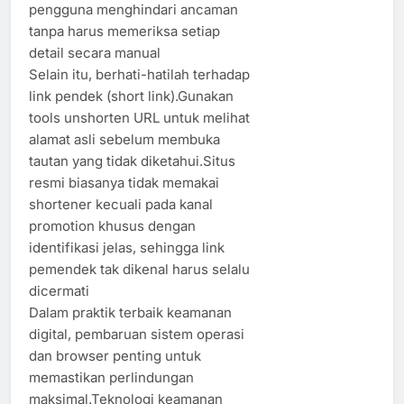
pengguna menghindari ancaman
tanpa harus memeriksa setiap
detail secara manual
Selain itu, berhati-hatilah terhadap
link pendek (short link).Gunakan
tools unshorten URL untuk melihat
alamat asli sebelum membuka
tautan yang tidak diketahui.Situs
resmi biasanya tidak memakai
shortener kecuali pada kanal
promotion khusus dengan
identifikasi jelas, sehingga link
pemendek tak dikenal harus selalu
dicermati
Dalam praktik terbaik keamanan
digital, pembaruan sistem operasi
dan browser penting untuk
memastikan perlindungan
maksimal.Teknologi keamanan