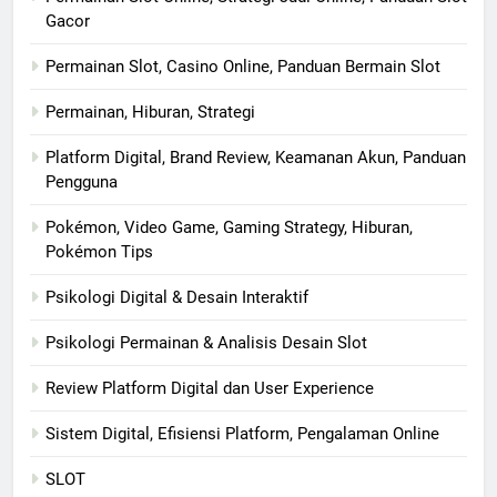
Gacor
Permainan Slot, Casino Online, Panduan Bermain Slot
Permainan, Hiburan, Strategi
Platform Digital, Brand Review, Keamanan Akun, Panduan
Pengguna
Pokémon, Video Game, Gaming Strategy, Hiburan,
Pokémon Tips
Psikologi Digital & Desain Interaktif
Psikologi Permainan & Analisis Desain Slot
Review Platform Digital dan User Experience
Sistem Digital, Efisiensi Platform, Pengalaman Online
SLOT