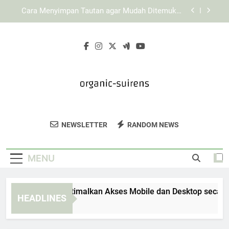
Skip
Cara Memperbarui Browser sebelum Mengakses
to
KAYA787 Alternatif
content
Panduan Lengkap Mengakses KAYA787 Alternatif
melalui Laptop dan Komputer
Panduan Mengoptimalkan Akses Mobile dan
Desktop secara Stabil dan Aman
Cara Menyimpan Tautan agar Mudah Ditemukan
dan Tetap Aman
Cara Memperbarui Browser sebelum Mengakses
KAYA787 Alternatif
Organic Suirens
Temukan Produk Organik Dan Solusi
Panduan Lengkap Mengakses KAYA787 Alternatif
NEWSLETTER
RANDOM NEWS
melalui Laptop dan Komputer
Kesehatan Alami Di Organic Suirens. Untuk
Gaya Hidup Yang Lebih Sehat Dan Alami.
MENU
anduan Mengoptimalkan Akses Mobile dan Desktop secara St
HEADLINES
 Weeks Ago