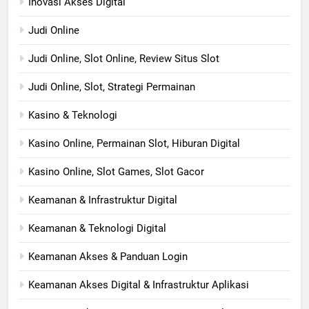
Inovasi Akses Digital
Judi Online
Judi Online, Slot Online, Review Situs Slot
Judi Online, Slot, Strategi Permainan
Kasino & Teknologi
Kasino Online, Permainan Slot, Hiburan Digital
Kasino Online, Slot Games, Slot Gacor
Keamanan & Infrastruktur Digital
Keamanan & Teknologi Digital
Keamanan Akses & Panduan Login
Keamanan Akses Digital & Infrastruktur Aplikasi