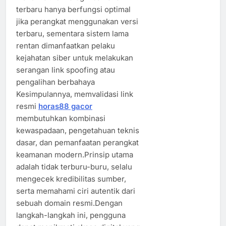
terbaru hanya berfungsi optimal
jika perangkat menggunakan versi
terbaru, sementara sistem lama
rentan dimanfaatkan pelaku
kejahatan siber untuk melakukan
serangan link spoofing atau
pengalihan berbahaya
Kesimpulannya, memvalidasi link
resmi
horas88 gacor
membutuhkan kombinasi
kewaspadaan, pengetahuan teknis
dasar, dan pemanfaatan perangkat
keamanan modern.Prinsip utama
adalah tidak terburu-buru, selalu
mengecek kredibilitas sumber,
serta memahami ciri autentik dari
sebuah domain resmi.Dengan
langkah-langkah ini, pengguna