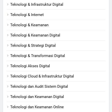
Teknologi & Infrastruktur Digital
Teknologi & Internet
Teknologi & Keamanan
Teknologi & Keamanan Digital
Teknologi & Strategi Digital
Teknologi & Transformasi Digital
Teknologi Akses Digital
Teknologi Cloud & Infrastruktur Digital
Teknologi dan Audit Sistem Digital
Teknologi dan Keamanan Digital
Teknologi dan Keamanan Online