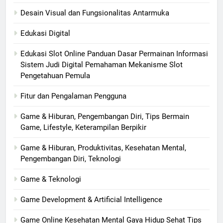
Desain Visual dan Fungsionalitas Antarmuka
Edukasi Digital
Edukasi Slot Online Panduan Dasar Permainan Informasi
Sistem Judi Digital Pemahaman Mekanisme Slot
Pengetahuan Pemula
Fitur dan Pengalaman Pengguna
Game & Hiburan, Pengembangan Diri, Tips Bermain
Game, Lifestyle, Keterampilan Berpikir
Game & Hiburan, Produktivitas, Kesehatan Mental,
Pengembangan Diri, Teknologi
Game & Teknologi
Game Development & Artificial Intelligence
Game Online Kesehatan Mental Gaya Hidup Sehat Tips