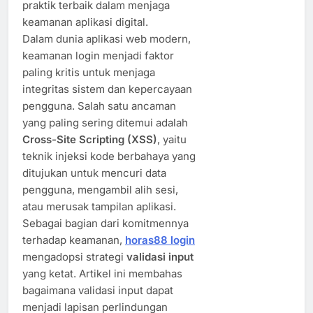
praktik terbaik dalam menjaga
keamanan aplikasi digital.
Dalam dunia aplikasi web modern,
keamanan login menjadi faktor
paling kritis untuk menjaga
integritas sistem dan kepercayaan
pengguna. Salah satu ancaman
yang paling sering ditemui adalah
Cross-Site Scripting (XSS)
, yaitu
teknik injeksi kode berbahaya yang
ditujukan untuk mencuri data
pengguna, mengambil alih sesi,
atau merusak tampilan aplikasi.
Sebagai bagian dari komitmennya
terhadap keamanan,
horas88 login
mengadopsi strategi
validasi input
yang ketat. Artikel ini membahas
bagaimana validasi input dapat
menjadi lapisan perlindungan