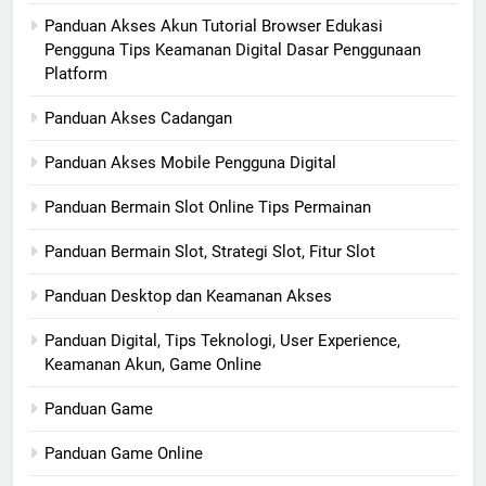
Panduan Akses Akun Tutorial Browser Edukasi
Pengguna Tips Keamanan Digital Dasar Penggunaan
Platform
Panduan Akses Cadangan
Panduan Akses Mobile Pengguna Digital
Panduan Bermain Slot Online Tips Permainan
Panduan Bermain Slot, Strategi Slot, Fitur Slot
Panduan Desktop dan Keamanan Akses
Panduan Digital, Tips Teknologi, User Experience,
Keamanan Akun, Game Online
Panduan Game
Panduan Game Online