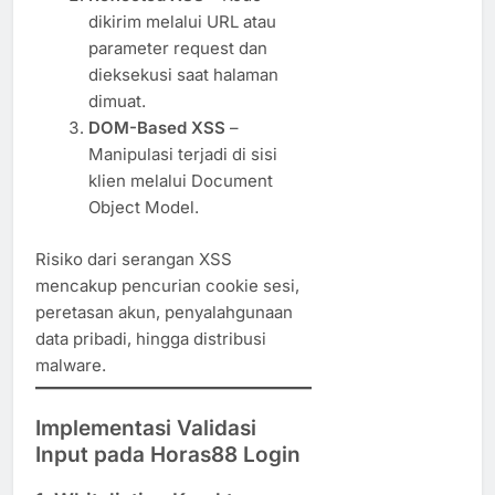
dikirim melalui URL atau
parameter request dan
dieksekusi saat halaman
dimuat.
DOM-Based XSS
–
Manipulasi terjadi di sisi
klien melalui Document
Object Model.
Risiko dari serangan XSS
mencakup pencurian cookie sesi,
peretasan akun, penyalahgunaan
data pribadi, hingga distribusi
malware.
Implementasi Validasi
Input pada Horas88 Login