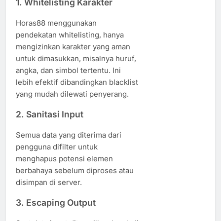
1.
Whitelisting Karakter
Horas88 menggunakan
pendekatan whitelisting, hanya
mengizinkan karakter yang aman
untuk dimasukkan, misalnya huruf,
angka, dan simbol tertentu. Ini
lebih efektif dibandingkan blacklist
yang mudah dilewati penyerang.
2.
Sanitasi Input
Semua data yang diterima dari
pengguna difilter untuk
menghapus potensi elemen
berbahaya sebelum diproses atau
disimpan di server.
3.
Escaping Output