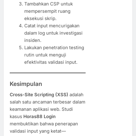
Tambahkan CSP untuk
mempersempit ruang
eksekusi skrip.
Catat input mencurigakan
dalam log untuk investigasi
insiden.
Lakukan penetration testing
rutin untuk menguji
efektivitas validasi input.
Kesimpulan
Cross-Site Scripting (XSS)
adalah
salah satu ancaman terbesar dalam
keamanan aplikasi web. Studi
kasus
Horas88 Login
membuktikan bahwa penerapan
validasi input yang ketat—