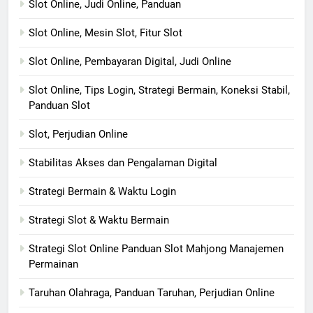
Slot Online, Judi Online, Panduan
Slot Online, Mesin Slot, Fitur Slot
Slot Online, Pembayaran Digital, Judi Online
Slot Online, Tips Login, Strategi Bermain, Koneksi Stabil,
Panduan Slot
Slot, Perjudian Online
Stabilitas Akses dan Pengalaman Digital
Strategi Bermain & Waktu Login
Strategi Slot & Waktu Bermain
Strategi Slot Online Panduan Slot Mahjong Manajemen
Permainan
Taruhan Olahraga, Panduan Taruhan, Perjudian Online