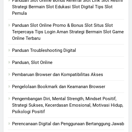
Panduan Slot Online Bonus Referral Slot Link Slot Resmi
Strategi Bermain Slot Edukasi Slot Digital Tips Slot
Pemula
Panduan Slot Online Promo & Bonus Slot Situs Slot
Terpercaya Tips Login Aman Strategi Bermain Slot Game
Online Terbaru
Panduan Troubleshooting Digital
Panduan, Slot Online
Pembaruan Browser dan Kompatibilitas Akses
Pengelolaan Bookmark dan Keamanan Browser
Pengembangan Diri, Mental Strength, Mindset Positif,
Strategi Sukses, Kecerdasan Emosional, Motivasi Hidup,
Psikologi Positif
Perencanaan Digital dan Penggunaan Bertanggung Jawab