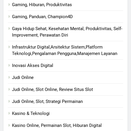
Gaming, Hiburan, Produktivitas
Gaming, Panduan, Champion4D
Gaya Hidup Sehat, Kesehatan Mental, Produktivitas, Self-
Improvement, Perawatan Diri
Infrastruktur Digital,Arsitektur Sistem,Platform
Teknologi,Pengalaman Pengguna,Manajemen Layanan
Inovasi Akses Digital
Judi Online
Judi Online, Slot Online, Review Situs Slot
Judi Online, Slot, Strategi Permainan
Kasino & Teknologi
Kasino Online, Permainan Slot, Hiburan Digital