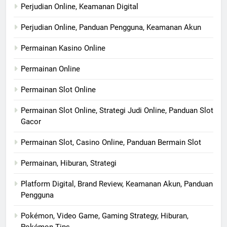
Perjudian Online, Keamanan Digital
Perjudian Online, Panduan Pengguna, Keamanan Akun
Permainan Kasino Online
Permainan Online
Permainan Slot Online
Permainan Slot Online, Strategi Judi Online, Panduan Slot
Gacor
Permainan Slot, Casino Online, Panduan Bermain Slot
Permainan, Hiburan, Strategi
Platform Digital, Brand Review, Keamanan Akun, Panduan
Pengguna
Pokémon, Video Game, Gaming Strategy, Hiburan,
Pokémon Tips