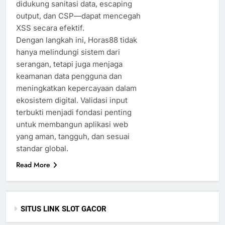
didukung sanitasi data, escaping
output, dan CSP—dapat mencegah
XSS secara efektif.
Dengan langkah ini, Horas88 tidak
hanya melindungi sistem dari
serangan, tetapi juga menjaga
keamanan data pengguna dan
meningkatkan kepercayaan dalam
ekosistem digital. Validasi input
terbukti menjadi fondasi penting
untuk membangun aplikasi web
yang aman, tangguh, dan sesuai
standar global.
Read More
SITUS LINK SLOT GACOR