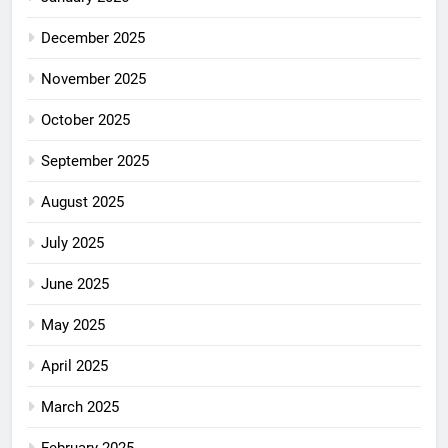
December 2025
November 2025
October 2025
September 2025
August 2025
July 2025
June 2025
May 2025
April 2025
March 2025
February 2025