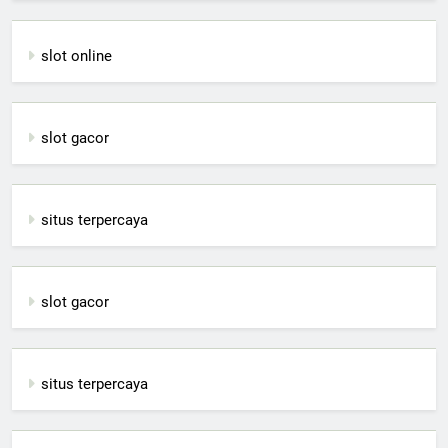
slot online
slot gacor
situs terpercaya
slot gacor
situs terpercaya