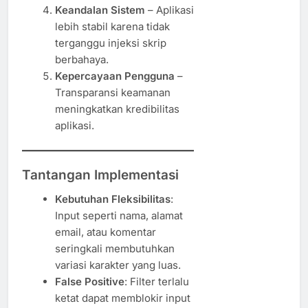
Keandalan Sistem
– Aplikasi
lebih stabil karena tidak
terganggu injeksi skrip
berbahaya.
Kepercayaan Pengguna
–
Transparansi keamanan
meningkatkan kredibilitas
aplikasi.
Tantangan Implementasi
Kebutuhan Fleksibilitas
:
Input seperti nama, alamat
email, atau komentar
seringkali membutuhkan
variasi karakter yang luas.
False Positive
: Filter terlalu
ketat dapat memblokir input