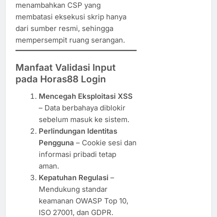
menambahkan CSP yang
membatasi eksekusi skrip hanya
dari sumber resmi, sehingga
mempersempit ruang serangan.
Manfaat Validasi Input
pada Horas88 Login
Mencegah Eksploitasi XSS
– Data berbahaya diblokir
sebelum masuk ke sistem.
Perlindungan Identitas
Pengguna
– Cookie sesi dan
informasi pribadi tetap
aman.
Kepatuhan Regulasi
–
Mendukung standar
keamanan OWASP Top 10,
ISO 27001, dan GDPR.