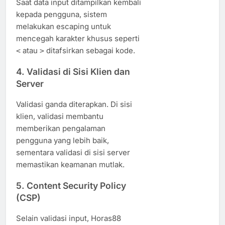
Saat data input ditampilkan kembali
kepada pengguna, sistem
melakukan escaping untuk
mencegah karakter khusus seperti
atau
ditafsirkan sebagai kode.
<
>
4.
Validasi di Sisi Klien dan
Server
Validasi ganda diterapkan. Di sisi
klien, validasi membantu
memberikan pengalaman
pengguna yang lebih baik,
sementara validasi di sisi server
memastikan keamanan mutlak.
5.
Content Security Policy
(CSP)
Selain validasi input, Horas88