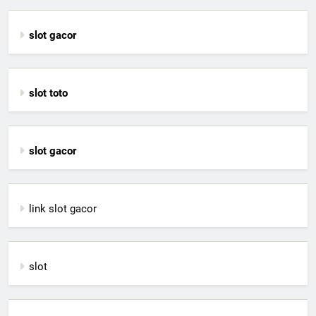
slot gacor
slot toto
slot gacor
link slot gacor
slot