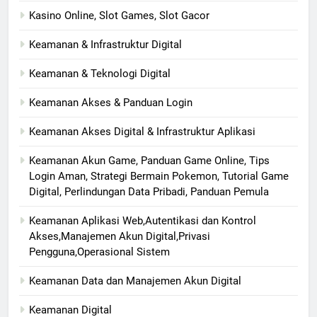
Kasino Online, Slot Games, Slot Gacor
Keamanan & Infrastruktur Digital
Keamanan & Teknologi Digital
Keamanan Akses & Panduan Login
Keamanan Akses Digital & Infrastruktur Aplikasi
Keamanan Akun Game, Panduan Game Online, Tips
Login Aman, Strategi Bermain Pokemon, Tutorial Game
Digital, Perlindungan Data Pribadi, Panduan Pemula
Keamanan Aplikasi Web,Autentikasi dan Kontrol
Akses,Manajemen Akun Digital,Privasi
Pengguna,Operasional Sistem
Keamanan Data dan Manajemen Akun Digital
Keamanan Digital