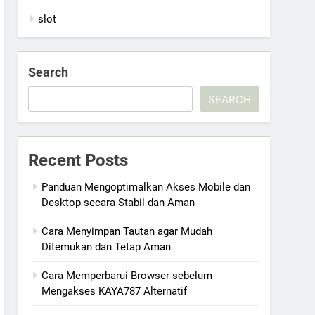
slot
Search
SEARCH
Recent Posts
Panduan Mengoptimalkan Akses Mobile dan
Desktop secara Stabil dan Aman
Cara Menyimpan Tautan agar Mudah
Ditemukan dan Tetap Aman
Cara Memperbarui Browser sebelum
Mengakses KAYA787 Alternatif