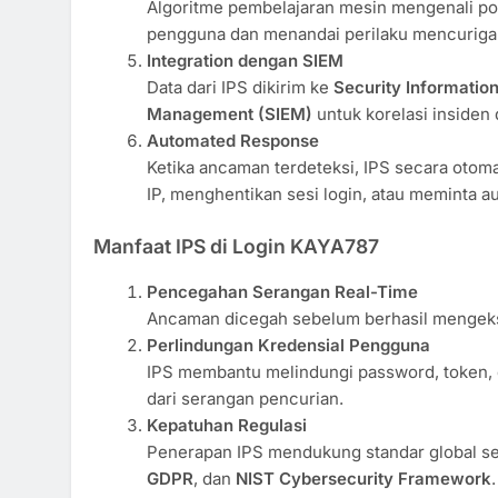
Algoritme pembelajaran mesin mengenali pol
pengguna dan menandai perilaku mencuriga
Integration dengan SIEM
Data dari IPS dikirim ke
Security Informatio
Management (SIEM)
untuk korelasi insiden d
Automated Response
Ketika ancaman terdeteksi, IPS secara otom
IP, menghentikan sesi login, atau meminta a
Manfaat IPS di Login KAYA787
Pencegahan Serangan Real-Time
Ancaman dicegah sebelum berhasil mengekspl
Perlindungan Kredensial Pengguna
IPS membantu melindungi password, token, d
dari serangan pencurian.
Kepatuhan Regulasi
Penerapan IPS mendukung standar global se
GDPR
, dan
NIST Cybersecurity Framework
.