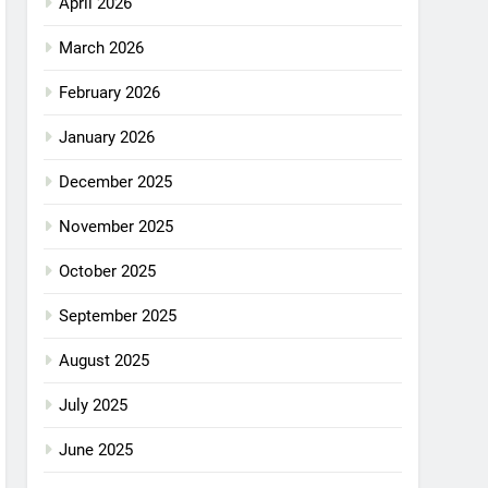
April 2026
March 2026
February 2026
January 2026
December 2025
November 2025
October 2025
September 2025
August 2025
July 2025
June 2025