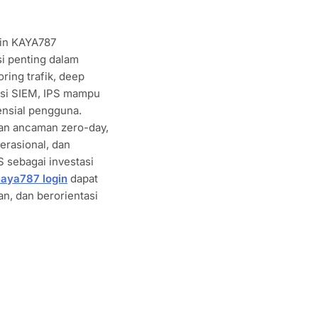
gin KAYA787
i penting dalam
ing trafik, deep
rasi SIEM, IPS mampu
ensial pengguna.
 dan ancaman zero-day,
erasional, dan
 sebagai investasi
aya787 login
dapat
n, dan berorientasi