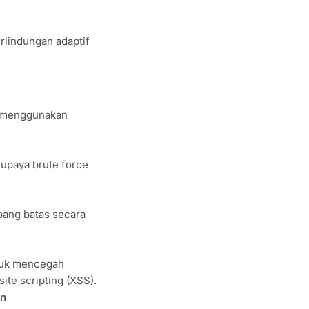
.
lindungan adaptif
n menggunakan
 upaya brute force
bang batas secara
tuk mencegah
site scripting (XSS).
on