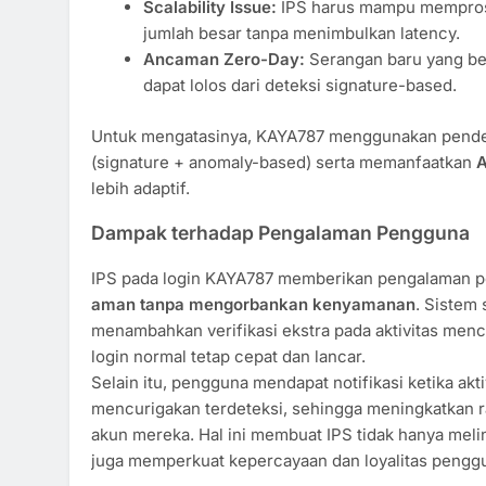
Scalability Issue:
IPS harus mampu memprose
jumlah besar tanpa menimbulkan latency.
Ancaman Zero-Day:
Serangan baru yang be
dapat lolos dari deteksi signature-based.
Untuk mengatasinya, KAYA787 menggunakan pende
(signature + anomaly-based) serta memanfaatkan
A
lebih adaptif.
Dampak terhadap Pengalaman Pengguna
IPS pada login KAYA787 memberikan pengalaman 
aman tanpa mengorbankan kenyamanan
. Sistem
menambahkan verifikasi ekstra pada aktivitas men
login normal tetap cepat dan lancar.
Selain itu, pengguna mendapat notifikasi ketika akti
mencurigakan terdeteksi, sehingga meningkatkan r
akun mereka. Hal ini membuat IPS tidak hanya melin
juga memperkuat kepercayaan dan loyalitas pengg