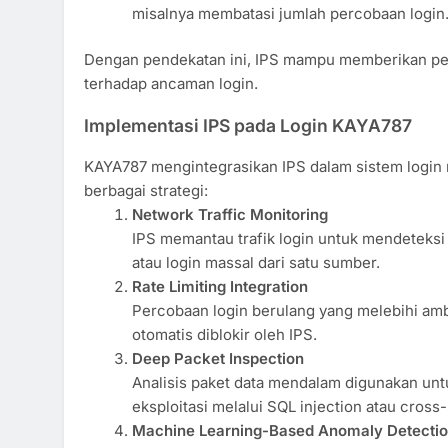
misalnya membatasi jumlah percobaan login
Dengan pendekatan ini, IPS mampu memberikan per
terhadap ancaman login.
Implementasi IPS pada Login KAYA787
KAYA787 mengintegrasikan IPS dalam sistem logi
berbagai strategi:
Network Traffic Monitoring
IPS memantau trafik login untuk mendeteksi
atau login massal dari satu sumber.
Rate Limiting Integration
Percobaan login berulang yang melebihi am
otomatis diblokir oleh IPS.
Deep Packet Inspection
Analisis paket data mendalam digunakan un
eksploitasi melalui SQL injection atau cross-
Machine Learning-Based Anomaly Detecti