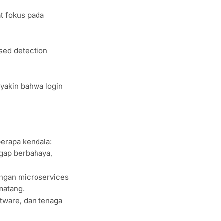
t fokus pada
sed detection
akin bahwa login
erapa kendala:
ggap berbahaya,
engan microservices
matang.
ftware, dan tenaga