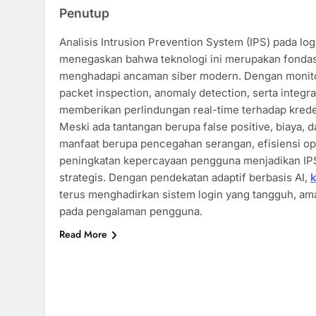
Penutup
Analisis Intrusion Prevention System (IPS) pada lo
menegaskan bahwa teknologi ini merupakan fondas
menghadapi ancaman siber modern. Dengan monitor
packet inspection, anomaly detection, serta integ
memberikan perlindungan real-time terhadap kred
Meski ada tantangan berupa false positive, biaya,
manfaat berupa pencegahan serangan, efisiensi op
peningkatan kepercayaan pengguna menjadikan IPS
strategis. Dengan pendekatan adaptif berbasis AI,
k
terus menghadirkan sistem login yang tangguh, ama
pada pengalaman pengguna.
Read More