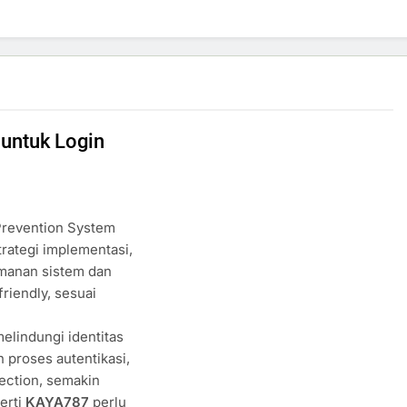
 untuk Login
 Prevention System
trategi implementasi,
amanan sistem dan
iendly, sesuai
elindungi identitas
 proses autentikasi,
jection, semakin
erti
KAYA787
perlu