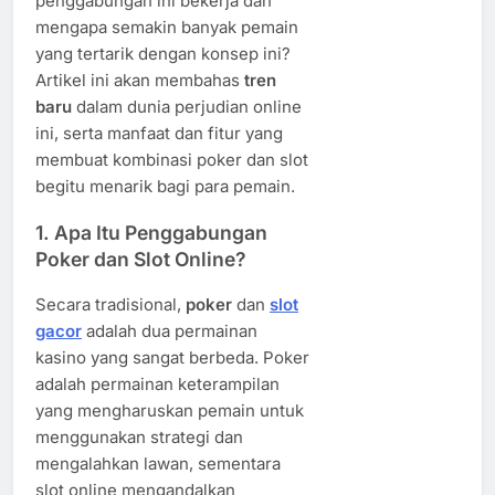
penggabungan ini bekerja dan
mengapa semakin banyak pemain
yang tertarik dengan konsep ini?
Artikel ini akan membahas
tren
baru
dalam dunia perjudian online
ini, serta manfaat dan fitur yang
membuat kombinasi poker dan slot
begitu menarik bagi para pemain.
1.
Apa Itu Penggabungan
Poker dan Slot Online?
Secara tradisional,
poker
dan
slot
gacor
adalah dua permainan
kasino yang sangat berbeda. Poker
adalah permainan keterampilan
yang mengharuskan pemain untuk
menggunakan strategi dan
mengalahkan lawan, sementara
slot online mengandalkan