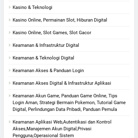
Kasino & Teknologi
Kasino Online, Permainan Slot, Hiburan Digital
Kasino Online, Slot Games, Slot Gacor
Keamanan & Infrastruktur Digital
Keamanan & Teknologi Digital
Keamanan Akses & Panduan Login
Keamanan Akses Digital & Infrastruktur Aplikasi
Keamanan Akun Game, Panduan Game Online, Tips
Login Aman, Strategi Bermain Pokemon, Tutorial Game
Digital, Perlindungan Data Pribadi, Panduan Pemula
Keamanan Aplikasi Web,Autentikasi dan Kontrol
Akses,Manajemen Akun Digital,Privasi
Pengguna,Operasional Sistem