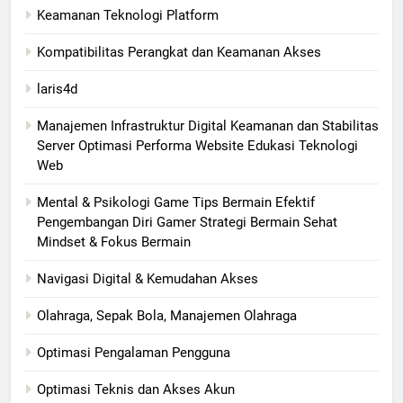
Keamanan Teknologi Platform
Kompatibilitas Perangkat dan Keamanan Akses
laris4d
Manajemen Infrastruktur Digital Keamanan dan Stabilitas
Server Optimasi Performa Website Edukasi Teknologi
Web
Mental & Psikologi Game Tips Bermain Efektif
Pengembangan Diri Gamer Strategi Bermain Sehat
Mindset & Fokus Bermain
Navigasi Digital & Kemudahan Akses
Olahraga, Sepak Bola, Manajemen Olahraga
Optimasi Pengalaman Pengguna
Optimasi Teknis dan Akses Akun