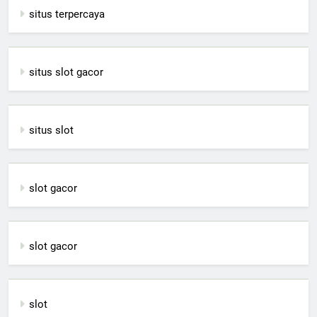
situs terpercaya
situs slot gacor
situs slot
slot gacor
slot gacor
slot