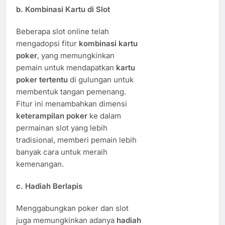
b.
Kombinasi Kartu di Slot
Beberapa slot online telah
mengadopsi fitur
kombinasi kartu
poker
, yang memungkinkan
pemain untuk mendapatkan
kartu
poker tertentu
di gulungan untuk
membentuk tangan pemenang.
Fitur ini menambahkan dimensi
keterampilan poker
ke dalam
permainan slot yang lebih
tradisional, memberi pemain lebih
banyak cara untuk meraih
kemenangan.
c.
Hadiah Berlapis
Menggabungkan poker dan slot
juga memungkinkan adanya
hadiah