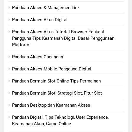
Panduan Akses & Manajemen Link
Panduan Akses Akun Digital
Panduan Akses Akun Tutorial Browser Edukasi
Pengguna Tips Keamanan Digital Dasar Penggunaan
Platform
Panduan Akses Cadangan
Panduan Akses Mobile Pengguna Digital
Panduan Bermain Slot Online Tips Permainan
Panduan Bermain Slot, Strategi Slot, Fitur Slot
Panduan Desktop dan Keamanan Akses
Panduan Digital, Tips Teknologi, User Experience,
Keamanan Akun, Game Online