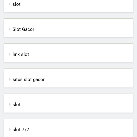
slot
Slot Gacor
link slot
situs slot gacor
slot
slot 777