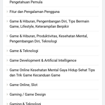
Pengetahuan Pemula
Fitur dan Pengalaman Pengguna
Game & Hiburan, Pengembangan Diri, Tips Bermain
Game, Lifestyle, Keterampilan Berpikir
Game & Hiburan, Produktivitas, Kesehatan Mental,
Pengembangan Diri, Teknologi
Game & Teknologi
Game Development & Artificial Intelligence
Game Online Kesehatan Mental Gaya Hidup Sehat Tips
dan Trik Game Kecanduan Game
Game Online, Slot
Gaming / Game Design
Gaming & Teknologi