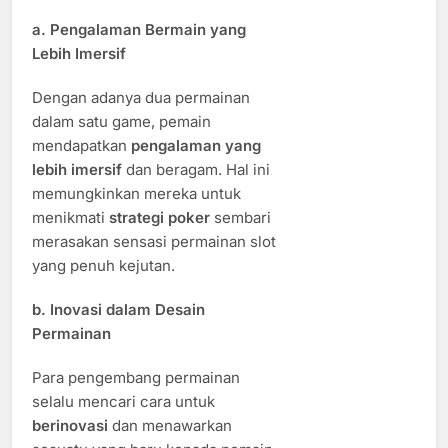
a.
Pengalaman Bermain yang
Lebih Imersif
Dengan adanya dua permainan
dalam satu game, pemain
mendapatkan
pengalaman yang
lebih imersif
dan beragam. Hal ini
memungkinkan mereka untuk
menikmati
strategi poker
sembari
merasakan sensasi permainan slot
yang penuh kejutan.
b.
Inovasi dalam Desain
Permainan
Para pengembang permainan
selalu mencari cara untuk
berinovasi
dan menawarkan