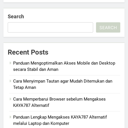
Search
SEARCH
Recent Posts
Panduan Mengoptimalkan Akses Mobile dan Desktop
secara Stabil dan Aman
Cara Menyimpan Tautan agar Mudah Ditemukan dan
Tetap Aman
Cara Memperbarui Browser sebelum Mengakses
KAYA787 Alternatif
Panduan Lengkap Mengakses KAYA787 Alternatif
melalui Laptop dan Komputer