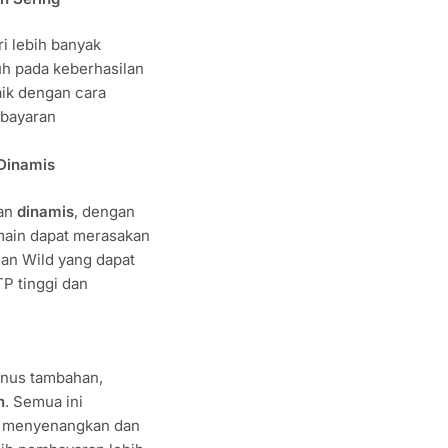
i lebih banyak
ruh pada keberhasilan
ik dengan cara
mbayaran
Dinamis
dan
dinamis
, dengan
ain dapat merasakan
an Wild yang dapat
P tinggi dan
bonus tambahan,
n
. Semua ini
ih menyenangkan dan