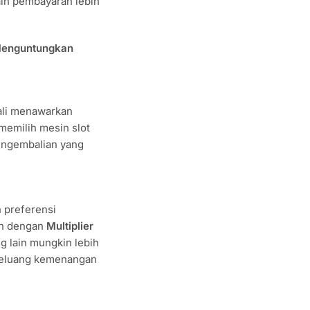
ih pembayaran lebih
 Menguntungkan
ali menawarkan
 memilih mesin slot
engembalian yang
 preferensi
in dengan
Multiplier
 lain mungkin lebih
eluang kemenangan