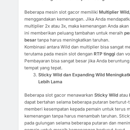
Beberapa mesin slot gacor memiliki
Multiplier Wild
menggandakan kemenangan. Jika Anda mendapatk
multiplier 2x atau 3x, maka kemenangan Anda akan b
ini memberikan peluang tambahan untuk meraih
pe
besar
tanpa harus meningkatkan taruhan.
Kombinasi antara Wild dan multiplier bisa sangat 
terutama pada mesin slot dengan
RTP tinggi
dan vol
Pembayaran bisa sangat besar jika Anda beruntung
tempat yang tepat.
Sticky Wild dan Expanding Wild Meningka
Lebih Lama
Beberapa slot gacor menawarkan
Sticky Wild
atau
dapat bertahan selama beberapa putaran berturut-tur
memberi kesempatan kepada pemain untuk terus 
kemenangan tanpa harus menambah taruhan. Stic
pada gulungan selama beberapa putaran dan meni
pemain untuk meraih kemenangan berturut-turut.