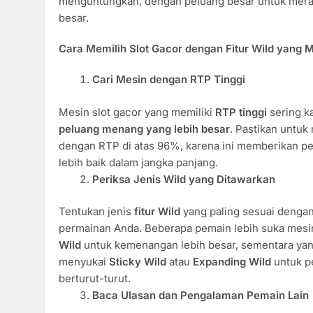
menguntungkan, dengan peluang besar untuk mera
besar.
Cara Memilih Slot Gacor dengan Fitur Wild yang
Cari Mesin dengan RTP Tinggi
Mesin slot gacor yang memiliki
RTP tinggi
sering k
peluang menang yang lebih besar
. Pastikan untuk
dengan RTP di atas 96%, karena ini memberikan p
lebih baik dalam jangka panjang.
Periksa Jenis Wild yang Ditawarkan
Tentukan jenis
fitur Wild
yang paling sesuai dengan
permainan Anda. Beberapa pemain lebih suka mes
Wild
untuk kemenangan lebih besar, sementara yang
menyukai
Sticky Wild
atau
Expanding Wild
untuk p
berturut-turut.
Baca Ulasan dan Pengalaman Pemain Lain