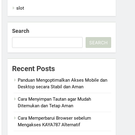
slot
Search
SEARCH
Recent Posts
Panduan Mengoptimalkan Akses Mobile dan
Desktop secara Stabil dan Aman
Cara Menyimpan Tautan agar Mudah
Ditemukan dan Tetap Aman
Cara Memperbarui Browser sebelum
Mengakses KAYA787 Alternatif