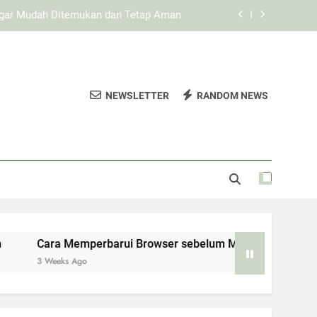
gar Mudah Ditemukan dan Tetap Aman
ebelum Mengakses KAYA787 Alternatif
ernatif melalui Laptop dan Komputer
NEWSLETTER
RANDOM NEWS
 dan Desktop secara Stabil dan Aman
gar Mudah Ditemukan dan Tetap Aman
. Untuk Gaya Hidup Yang Lebih Sehat Dan Alami.
ebelum Mengakses KAYA787 Alternatif
ernatif melalui Laptop dan Komputer
Memperbarui Browser sebelum Mengakses KAYA787 Alternati
s Ago