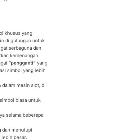
ol khusus yang
n di gulungan untuk
ngat serbaguna dan
atkan kemenangan
agai
“pengganti”
yang
i simbol yang lebih
 dalam mesin slot, di
 simbol biasa untuk
tnya selama beberapa
g dan menutupi
lebih besar.