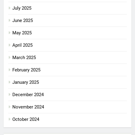
July 2025
June 2025
May 2025
April 2025
March 2025
February 2025
January 2025
December 2024
November 2024
October 2024