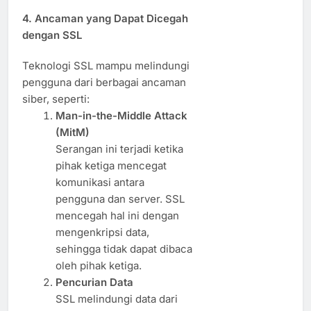
4.
Ancaman yang Dapat Dicegah
dengan SSL
Teknologi SSL mampu melindungi
pengguna dari berbagai ancaman
siber, seperti:
Man-in-the-Middle Attack
(MitM)
Serangan ini terjadi ketika
pihak ketiga mencegat
komunikasi antara
pengguna dan server. SSL
mencegah hal ini dengan
mengenkripsi data,
sehingga tidak dapat dibaca
oleh pihak ketiga.
Pencurian Data
SSL melindungi data dari