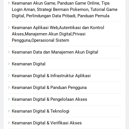
Keamanan Akun Game, Panduan Game Online, Tips
Login Aman, Strategi Bermain Pokemon, Tutorial Game
Digital, Perlindungan Data Pribadi, Panduan Pemula
Keamanan Aplikasi Web,Autentikasi dan Kontrol
Akses,Manajemen Akun Digital,Privasi
Pengguna,Operasional Sistem
Keamanan Data dan Manajemen Akun Digital
Keamanan Digital
Keamanan Digital & Infrastruktur Aplikasi
Keamanan Digital & Panduan Pengguna
Keamanan Digital & Pengelolaan Akses
Keamanan Digital & Teknologi
Keamanan Digital & Verifikasi Akses