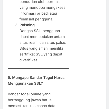
pencurian oleh peretas
yang mencoba mengakses
informasi pribadi atau
finansial pengguna.
Phishing
Dengan SSL, pengguna
dapat membedakan antara
situs resmi dan situs palsu.
Situs yang aman memiliki
sertifikat SSL yang dapat
diverifikasi.
5.
Mengapa Bandar Togel Harus
Menggunakan SSL?
Bandar togel online yang
bertanggung jawab harus
memastikan keamanan data