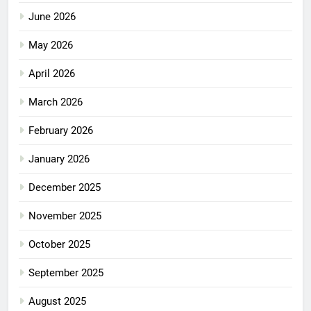
June 2026
May 2026
April 2026
March 2026
February 2026
January 2026
December 2025
November 2025
October 2025
September 2025
August 2025