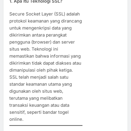
1.
Apa Itu Teknologi SSL?
Secure Socket Layer (SSL) adalah
protokol keamanan yang dirancang
untuk mengenkripsi data yang
dikirimkan antara perangkat
pengguna (browser) dan server
situs web. Teknologi ini
memastikan bahwa informasi yang
dikirimkan tidak dapat diakses atau
dimanipulasi oleh pihak ketiga.
SSL telah menjadi salah satu
standar keamanan utama yang
digunakan oleh situs web,
terutama yang melibatkan
transaksi keuangan atau data
sensitif, seperti bandar togel
online.