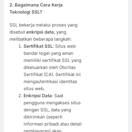
2.
Bagaimana Cara Kerja
Teknologi SSL?
SSL bekerja melalui proses yang
disebut
enkripsi data
, yang
melibatkan beberapa langkah:
Sertifikat SSL
: Situs web
bandar togel yang aman
memiliki sertifikat SSL yang
dikeluarkan oleh Otoritas
Sertifikat (CA). Sertifikat ini
mengautentikasi identitas
situs web.
Enkripsi Data
: Saat
pengguna mengakses situs
dengan SSL, data yang
dikirimkan (seperti
informasi pribadi atau detail
pembayaran) akan