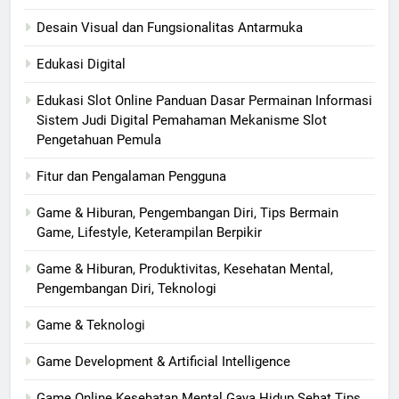
Desain Visual dan Fungsionalitas Antarmuka
Edukasi Digital
Edukasi Slot Online Panduan Dasar Permainan Informasi
Sistem Judi Digital Pemahaman Mekanisme Slot
Pengetahuan Pemula
Fitur dan Pengalaman Pengguna
Game & Hiburan, Pengembangan Diri, Tips Bermain
Game, Lifestyle, Keterampilan Berpikir
Game & Hiburan, Produktivitas, Kesehatan Mental,
Pengembangan Diri, Teknologi
Game & Teknologi
Game Development & Artificial Intelligence
Game Online Kesehatan Mental Gaya Hidup Sehat Tips