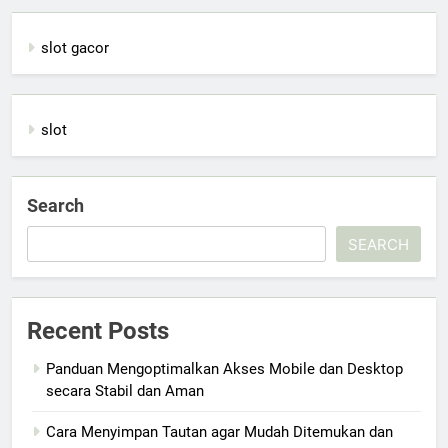
slot gacor
slot
Search
SEARCH
Recent Posts
Panduan Mengoptimalkan Akses Mobile dan Desktop
secara Stabil dan Aman
Cara Menyimpan Tautan agar Mudah Ditemukan dan