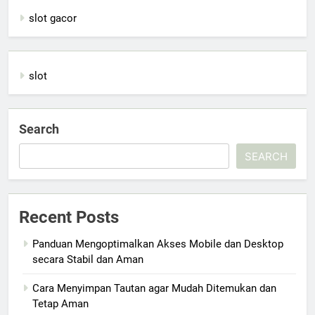
slot gacor
slot
Search
SEARCH
Recent Posts
Panduan Mengoptimalkan Akses Mobile dan Desktop
secara Stabil dan Aman
Cara Menyimpan Tautan agar Mudah Ditemukan dan
Tetap Aman