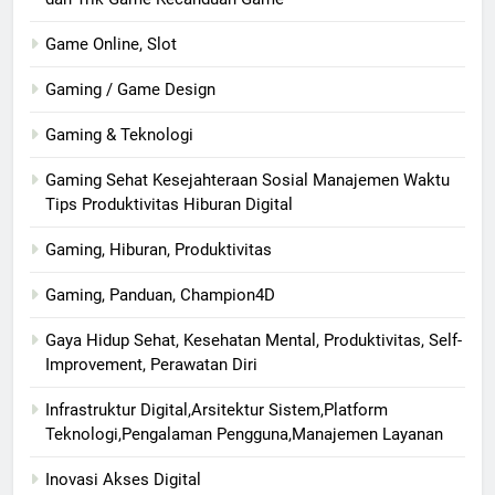
Game Online, Slot
Gaming / Game Design
Gaming & Teknologi
Gaming Sehat Kesejahteraan Sosial Manajemen Waktu
Tips Produktivitas Hiburan Digital
Gaming, Hiburan, Produktivitas
Gaming, Panduan, Champion4D
Gaya Hidup Sehat, Kesehatan Mental, Produktivitas, Self-
Improvement, Perawatan Diri
Infrastruktur Digital,Arsitektur Sistem,Platform
Teknologi,Pengalaman Pengguna,Manajemen Layanan
Inovasi Akses Digital