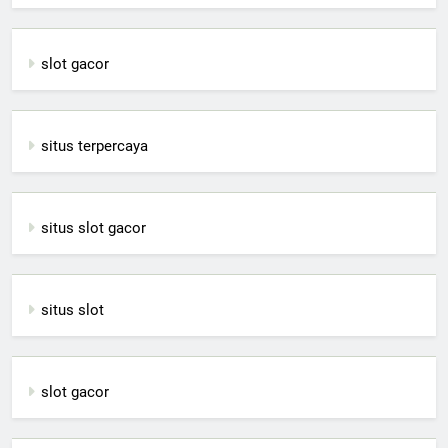
slot gacor
situs terpercaya
situs slot gacor
situs slot
slot gacor