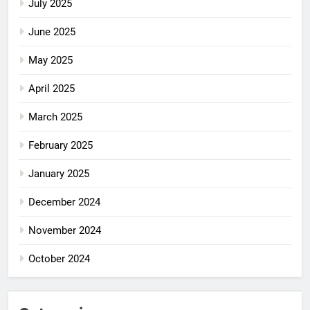
July 2025
June 2025
May 2025
April 2025
March 2025
February 2025
January 2025
December 2024
November 2024
October 2024