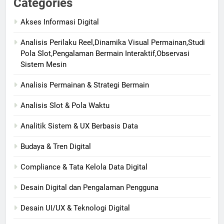
Categories
Akses Informasi Digital
Analisis Perilaku Reel,Dinamika Visual Permainan,Studi
Pola Slot,Pengalaman Bermain Interaktif,Observasi
Sistem Mesin
Analisis Permainan & Strategi Bermain
Analisis Slot & Pola Waktu
Analitik Sistem & UX Berbasis Data
Budaya & Tren Digital
Compliance & Tata Kelola Data Digital
Desain Digital dan Pengalaman Pengguna
Desain UI/UX & Teknologi Digital