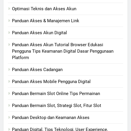
Optimasi Teknis dan Akses Akun
Panduan Akses & Manajemen Link
Panduan Akses Akun Digital
Panduan Akses Akun Tutorial Browser Edukasi
Pengguna Tips Keamanan Digital Dasar Penggunaan
Platform
Panduan Akses Cadangan
Panduan Akses Mobile Pengguna Digital
Panduan Bermain Slot Online Tips Permainan
Panduan Bermain Slot, Strategi Slot, Fitur Slot
Panduan Desktop dan Keamanan Akses
Panduan Digital, Tips Teknologi, User Experience,