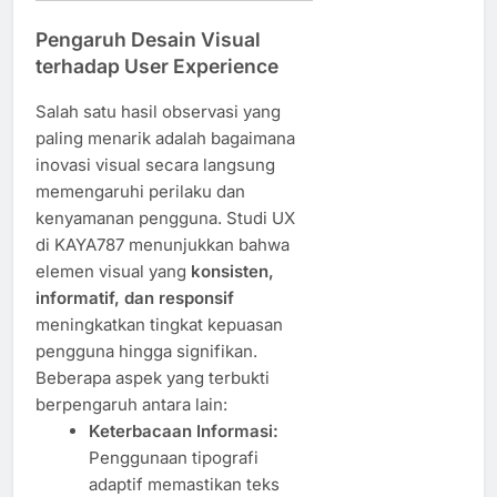
Pengaruh Desain Visual
terhadap User Experience
Salah satu hasil observasi yang
paling menarik adalah bagaimana
inovasi visual secara langsung
memengaruhi perilaku dan
kenyamanan pengguna. Studi UX
di KAYA787 menunjukkan bahwa
elemen visual yang
konsisten,
informatif, dan responsif
meningkatkan tingkat kepuasan
pengguna hingga signifikan.
Beberapa aspek yang terbukti
berpengaruh antara lain:
Keterbacaan Informasi:
Penggunaan tipografi
adaptif memastikan teks