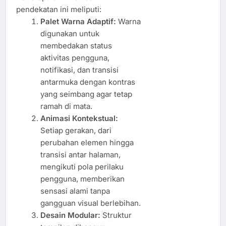
pendekatan ini meliputi:
Palet Warna Adaptif:
Warna
digunakan untuk
membedakan status
aktivitas pengguna,
notifikasi, dan transisi
antarmuka dengan kontras
yang seimbang agar tetap
ramah di mata.
Animasi Kontekstual:
Setiap gerakan, dari
perubahan elemen hingga
transisi antar halaman,
mengikuti pola perilaku
pengguna, memberikan
sensasi alami tanpa
gangguan visual berlebihan.
Desain Modular:
Struktur