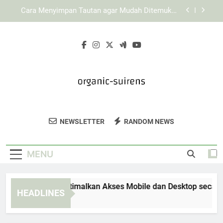
Skip
Cara Memperbarui Browser sebelum Mengakses
to
KAYA787 Alternatif
content
Panduan Lengkap Mengakses KAYA787 Alternatif
melalui Laptop dan Komputer
Panduan Mengoptimalkan Akses Mobile dan
Desktop secara Stabil dan Aman
Cara Menyimpan Tautan agar Mudah Ditemukan
dan Tetap Aman
Cara Memperbarui Browser sebelum Mengakses
KAYA787 Alternatif
Organic Suirens
Temukan Produk Organik Dan Solusi
Panduan Lengkap Mengakses KAYA787 Alternatif
NEWSLETTER
RANDOM NEWS
melalui Laptop dan Komputer
Kesehatan Alami Di Organic Suirens. Untuk
Gaya Hidup Yang Lebih Sehat Dan Alami.
MENU
nduan Mengoptimalkan Akses Mobile dan Desktop secara Sta
HEADLINES
Weeks Ago