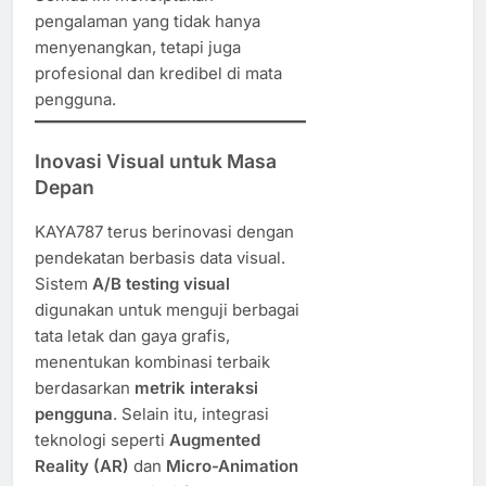
pengalaman yang tidak hanya
menyenangkan, tetapi juga
profesional dan kredibel di mata
pengguna.
Inovasi Visual untuk Masa
Depan
KAYA787 terus berinovasi dengan
pendekatan berbasis data visual.
Sistem
A/B testing visual
digunakan untuk menguji berbagai
tata letak dan gaya grafis,
menentukan kombinasi terbaik
berdasarkan
metrik interaksi
pengguna
. Selain itu, integrasi
teknologi seperti
Augmented
Reality (AR)
dan
Micro-Animation