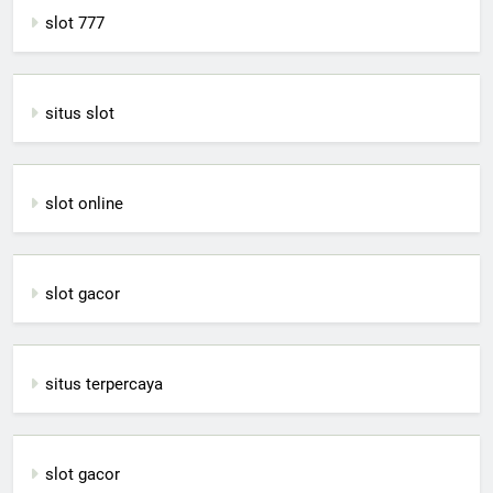
slot 777
situs slot
slot online
slot gacor
situs terpercaya
slot gacor