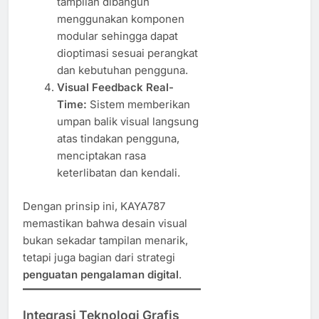
tampilan dibangun
menggunakan komponen
modular sehingga dapat
dioptimasi sesuai perangkat
dan kebutuhan pengguna.
Visual Feedback Real-
Time:
Sistem memberikan
umpan balik visual langsung
atas tindakan pengguna,
menciptakan rasa
keterlibatan dan kendali.
Dengan prinsip ini, KAYA787
memastikan bahwa desain visual
bukan sekadar tampilan menarik,
tetapi juga bagian dari strategi
penguatan pengalaman digital
.
Integrasi Teknologi Grafis