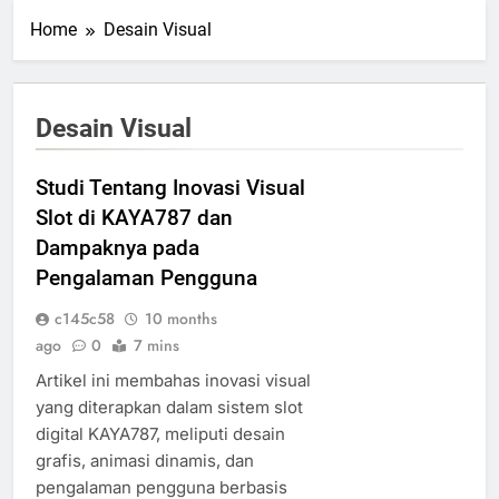
Home
Desain Visual
Desain Visual
Studi Tentang Inovasi Visual
Slot di KAYA787 dan
Dampaknya pada
Pengalaman Pengguna
c145c58
10 months
ago
0
7 mins
Artikel ini membahas inovasi visual
yang diterapkan dalam sistem slot
digital KAYA787, meliputi desain
grafis, animasi dinamis, dan
pengalaman pengguna berbasis