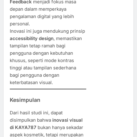
Feedback
menjadi fokus masa
depan dalam memperkaya
pengalaman digital yang lebih
personal.
Inovasi ini juga mendukung prinsip
accessibility design
, memastikan
tampilan tetap ramah bagi
pengguna dengan kebutuhan
khusus, seperti mode kontras
tinggi atau tampilan sederhana
bagi pengguna dengan
keterbatasan visual.
Kesimpulan
Dari hasil studi ini, dapat
disimpulkan bahwa
inovasi visual
di KAYA787
bukan hanya sekadar
aspek kosmetik, tetapi merupakan