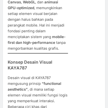
Canvas
,
WebGL
, dan
animasi
GPU-optimized
, memungkinkan
setiap elemen visual berjalan
dengan halus bahkan pada
perangkat mobile. Hal ini menjadi
fondasi penting dalam
menciptakan sistem yang
mobile-
first dan high-performance
tanpa
mengorbankan kualitas grafis.
Konsep Desain Visual
KAYA787
Desain visual di KAYA787
mengusung prinsip
“functional
aesthetics”
, di mana setiap
elemen visual memiliki fungsi logis
yang memperkuat interaksi.
Beberapa ciri khas dari