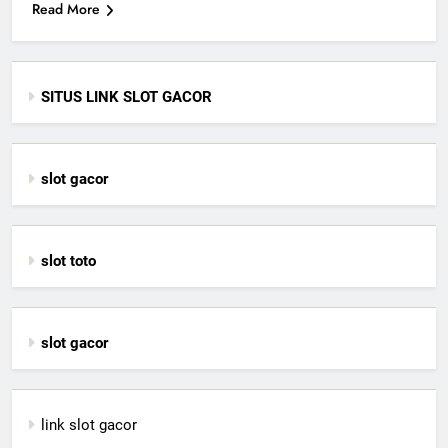
Read More
SITUS LINK SLOT GACOR
slot gacor
slot toto
slot gacor
link slot gacor