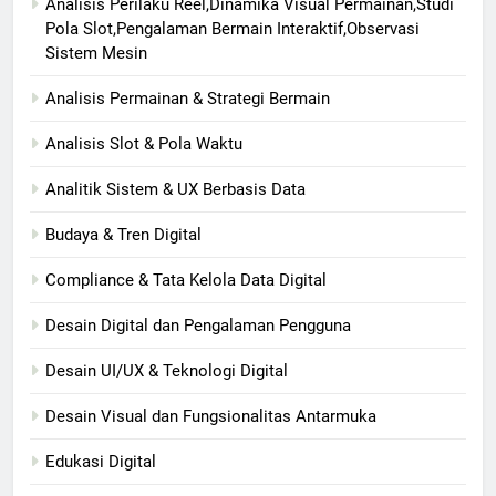
Analisis Perilaku Reel,Dinamika Visual Permainan,Studi
Pola Slot,Pengalaman Bermain Interaktif,Observasi
Sistem Mesin
Analisis Permainan & Strategi Bermain
Analisis Slot & Pola Waktu
Analitik Sistem & UX Berbasis Data
Budaya & Tren Digital
Compliance & Tata Kelola Data Digital
Desain Digital dan Pengalaman Pengguna
Desain UI/UX & Teknologi Digital
Desain Visual dan Fungsionalitas Antarmuka
Edukasi Digital