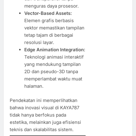
menguras daya prosesor.
Vector-Based Assets:
Elemen grafis berbasis
vektor memastikan tampilan
tetap tajam di berbagai
resolusi layar.
Edge Animation Integration:
Teknologi animasi interaktif
yang mendukung tampilan
2D dan pseudo-3D tanpa
memperlambat waktu muat
halaman.
Pendekatan ini memperlihatkan
bahwa inovasi visual di KAYA787
tidak hanya berfokus pada
estetika, melainkan juga efisiensi
teknis dan skalabilitas sistem.