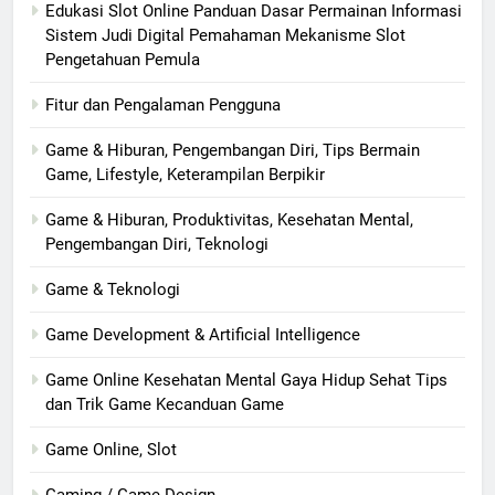
Edukasi Slot Online Panduan Dasar Permainan Informasi
Sistem Judi Digital Pemahaman Mekanisme Slot
Pengetahuan Pemula
Fitur dan Pengalaman Pengguna
Game & Hiburan, Pengembangan Diri, Tips Bermain
Game, Lifestyle, Keterampilan Berpikir
Game & Hiburan, Produktivitas, Kesehatan Mental,
Pengembangan Diri, Teknologi
Game & Teknologi
Game Development & Artificial Intelligence
Game Online Kesehatan Mental Gaya Hidup Sehat Tips
dan Trik Game Kecanduan Game
Game Online, Slot
Gaming / Game Design