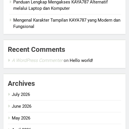
Panduan Lengkap Mengakses KAYA787 Alternatif
melalui Laptop dan Komputer
Mengenal Karakter Tampilan KAYA787 yang Modern dan
Fungsional
Recent Comments
A WordPress Commenter
on
Hello world!
Archives
July 2026
June 2026
May 2026