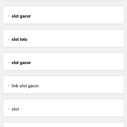
slot gacor
slot toto
slot gacor
link slot gacor
slot