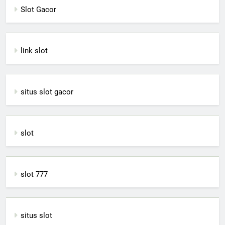
Slot Gacor
link slot
situs slot gacor
slot
slot 777
situs slot