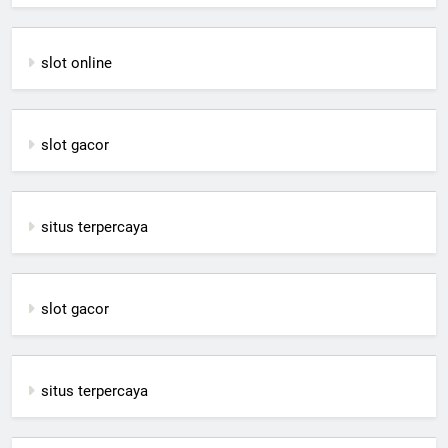
slot online
slot gacor
situs terpercaya
slot gacor
situs terpercaya