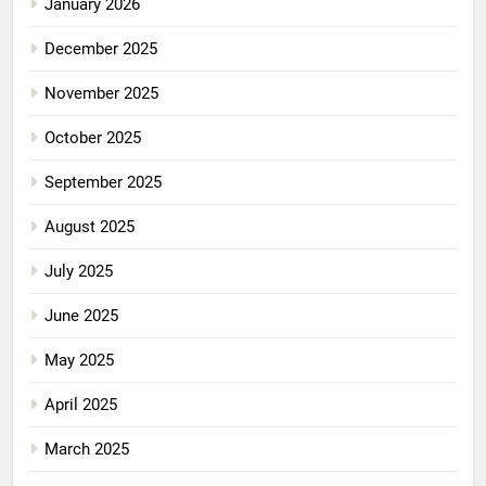
January 2026
December 2025
November 2025
October 2025
September 2025
August 2025
July 2025
June 2025
May 2025
April 2025
March 2025