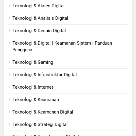
Teknologi & Akses Digital
Teknologi & Analisis Digital
Teknologi & Desain Digital
Teknologi & Digital | Keamanan Sistem | Panduan
Pengguna
Teknologi & Gaming
Teknologi & Infrastruktur Digital
Teknologi & Internet
Teknologi & Keamanan
Teknologi & Keamanan Digital
Teknologi & Strategi Digital