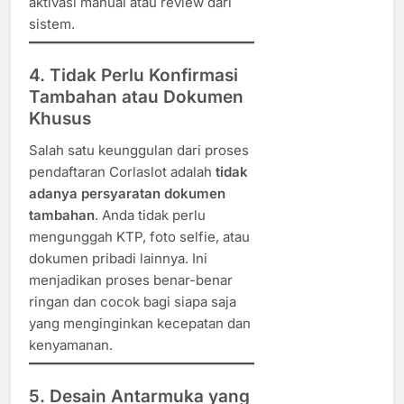
aktivasi manual atau review dari
sistem.
4. Tidak Perlu Konfirmasi
Tambahan atau Dokumen
Khusus
Salah satu keunggulan dari proses
pendaftaran Corlaslot adalah
tidak
adanya persyaratan dokumen
tambahan
. Anda tidak perlu
mengunggah KTP, foto selfie, atau
dokumen pribadi lainnya. Ini
menjadikan proses benar-benar
ringan dan cocok bagi siapa saja
yang menginginkan kecepatan dan
kenyamanan.
5. Desain Antarmuka yang