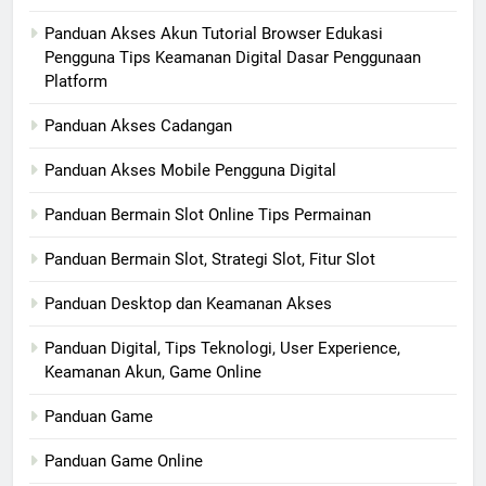
Panduan Akses Akun Tutorial Browser Edukasi
Pengguna Tips Keamanan Digital Dasar Penggunaan
Platform
Panduan Akses Cadangan
Panduan Akses Mobile Pengguna Digital
Panduan Bermain Slot Online Tips Permainan
Panduan Bermain Slot, Strategi Slot, Fitur Slot
Panduan Desktop dan Keamanan Akses
Panduan Digital, Tips Teknologi, User Experience,
Keamanan Akun, Game Online
Panduan Game
Panduan Game Online