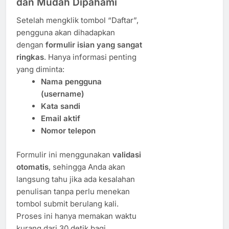
dan Mudah Dipahami
Setelah mengklik tombol “Daftar”,
pengguna akan dihadapkan
dengan
formulir isian yang sangat
ringkas
. Hanya informasi penting
yang diminta:
Nama pengguna
(username)
Kata sandi
Email aktif
Nomor telepon
Formulir ini menggunakan
validasi
otomatis
, sehingga Anda akan
langsung tahu jika ada kesalahan
penulisan tanpa perlu menekan
tombol submit berulang kali.
Proses ini hanya memakan waktu
kurang dari 30 detik bagi