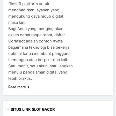
filosofi platform untuk
menghadirkan layanan yang
mendukung gaya hidup digital
masa kini.
Bagi Anda yang menginginkan
akses cepat tanpa repot, daftar
Corlaslot adalah contoh nyata
bagaimana teknologi bisa bekerja
optimal tanpa membuat pengguna
menunggu atau berpikir dua kali.
Satu menit, satu akun, satu langkah
menuju pengalaman digital yang
lebih praktis.
Read More
SITUS LINK SLOT GACOR