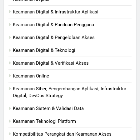
Keamanan Digital & Infrastruktur Aplikasi
Keamanan Digital & Panduan Pengguna
Keamanan Digital & Pengelolaan Akses
Keamanan Digital & Teknologi
Keamanan Digital & Verifikasi Akses
Keamanan Online
Keamanan Siber, Pengembangan Aplikasi, Infrastruktur
Digital, DevOps Strategy
Keamanan Sistem & Validasi Data
Keamanan Teknologi Platform
Kompatibilitas Perangkat dan Keamanan Akses