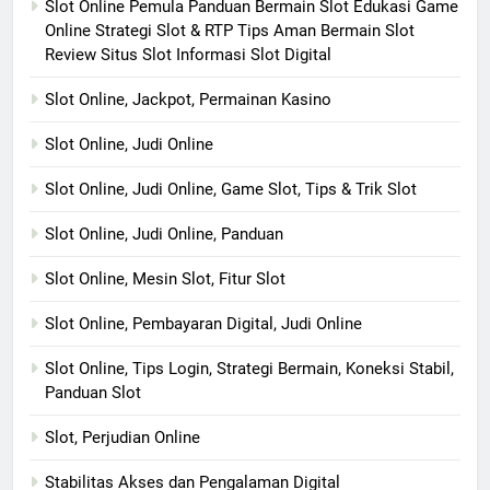
Slot Online Pemula Panduan Bermain Slot Edukasi Game
Online Strategi Slot & RTP Tips Aman Bermain Slot
Review Situs Slot Informasi Slot Digital
Slot Online, Jackpot, Permainan Kasino
Slot Online, Judi Online
Slot Online, Judi Online, Game Slot, Tips & Trik Slot
Slot Online, Judi Online, Panduan
Slot Online, Mesin Slot, Fitur Slot
Slot Online, Pembayaran Digital, Judi Online
Slot Online, Tips Login, Strategi Bermain, Koneksi Stabil,
Panduan Slot
Slot, Perjudian Online
Stabilitas Akses dan Pengalaman Digital