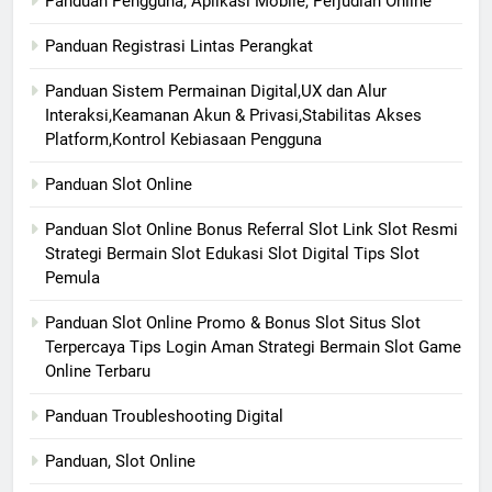
Panduan Pengguna, Aplikasi Mobile, Perjudian Online
Panduan Registrasi Lintas Perangkat
Panduan Sistem Permainan Digital,UX dan Alur
Interaksi,Keamanan Akun & Privasi,Stabilitas Akses
Platform,Kontrol Kebiasaan Pengguna
Panduan Slot Online
Panduan Slot Online Bonus Referral Slot Link Slot Resmi
Strategi Bermain Slot Edukasi Slot Digital Tips Slot
Pemula
Panduan Slot Online Promo & Bonus Slot Situs Slot
Terpercaya Tips Login Aman Strategi Bermain Slot Game
Online Terbaru
Panduan Troubleshooting Digital
Panduan, Slot Online