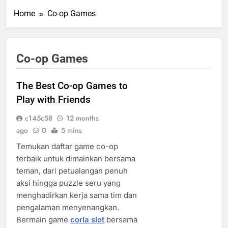
Home
Co-op Games
Co-op Games
The Best Co-op Games to
Play with Friends
c145c58
12 months
ago
0
5 mins
Temukan daftar game co-op
terbaik untuk dimainkan bersama
teman, dari petualangan penuh
aksi hingga puzzle seru yang
menghadirkan kerja sama tim dan
pengalaman menyenangkan.
Bermain game
corla slot
bersama