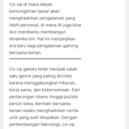
Co-op di masa depan
kemungkinan besar akan
menghadirkan pengalaman yang
lebih personal, di mana AI juga bisa
ikut membantu membangun
dinamika tim. Hal ini menjanjikan
era baru bagi pengalaman gaming
bersama teman.
Co-op games telah menjadi salah
satu genre yang paling dicintai
karena menggabungkan hiburan,
kerja sama, dan kebersamaan. Dari
pertarungan intens hingga puzzle
penuh tawa, bermain bersama
teman selalu menghadirkan cerita
unik yang sulit dilupakan. Dengan
perkembangan teknologi, co-op