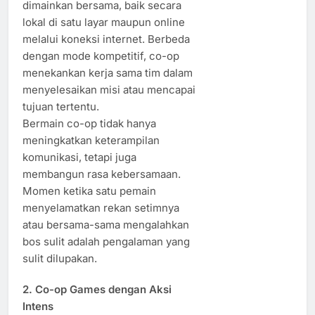
dimainkan bersama, baik secara
lokal di satu layar maupun online
melalui koneksi internet. Berbeda
dengan mode kompetitif, co-op
menekankan kerja sama tim dalam
menyelesaikan misi atau mencapai
tujuan tertentu.
Bermain co-op tidak hanya
meningkatkan keterampilan
komunikasi, tetapi juga
membangun rasa kebersamaan.
Momen ketika satu pemain
menyelamatkan rekan setimnya
atau bersama-sama mengalahkan
bos sulit adalah pengalaman yang
sulit dilupakan.
2. Co-op Games dengan Aksi
Intens