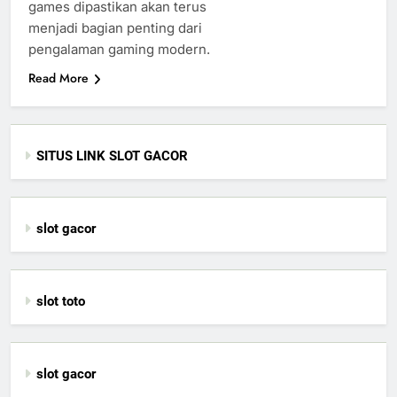
games dipastikan akan terus
menjadi bagian penting dari
pengalaman gaming modern.
Read More
SITUS LINK SLOT GACOR
slot gacor
slot toto
slot gacor