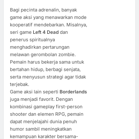
Bagi pecinta adrenalin, banyak
game aksi yang menawarkan mode
kooperatif mendebarkan. Misalnya,
seri game
Left 4 Dead
dan
penerus spiritualnya
menghadirkan pertarungan
melawan gerombolan zombie.
Pemain harus bekerja sama untuk
bertahan hidup, berbagi senjata,
serta menyusun strategi agar tidak
terjebak.
Game aksi lain seperti
Borderlands
juga menjadi favorit. Dengan
kombinasi gameplay first-person
shooter dan elemen RPG, pemain
dapat menjelajahi dunia penuh
humor sambil meningkatkan
kemampuan karakter bersama-