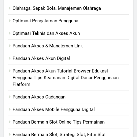
Olahraga, Sepak Bola, Manajemen Olahraga
Optimasi Pengalaman Pengguna
Optimasi Teknis dan Akses Akun
Panduan Akses & Manajemen Link
Panduan Akses Akun Digital
Panduan Akses Akun Tutorial Browser Edukasi
Pengguna Tips Keamanan Digital Dasar Penggunaan
Platform
Panduan Akses Cadangan
Panduan Akses Mobile Pengguna Digital
Panduan Bermain Slot Online Tips Permainan
Panduan Bermain Slot, Strategi Slot, Fitur Slot