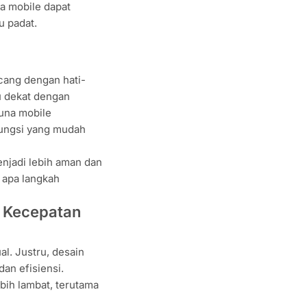
na mobile dapat
u padat.
cang dengan hati-
lu dekat dengan
una mobile
fungsi yang mudah
njadi lebih aman dan
 apa langkah
 Kecepatan
al. Justru, desain
an efisiensi.
bih lambat, terutama