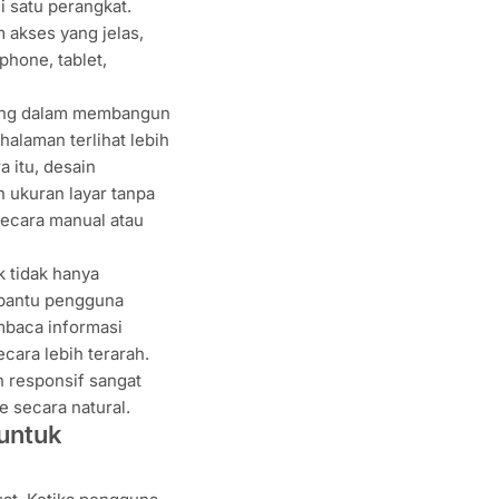
i satu perangkat.
 akses yang jelas,
phone, tablet,
ting dalam membangun
alaman terlihat lebih
 itu, desain
 ukuran layar tanpa
ecara manual atau
k tidak hanya
mbantu pengguna
baca informasi
cara lebih terarah.
 responsif sangat
 secara natural.
untuk