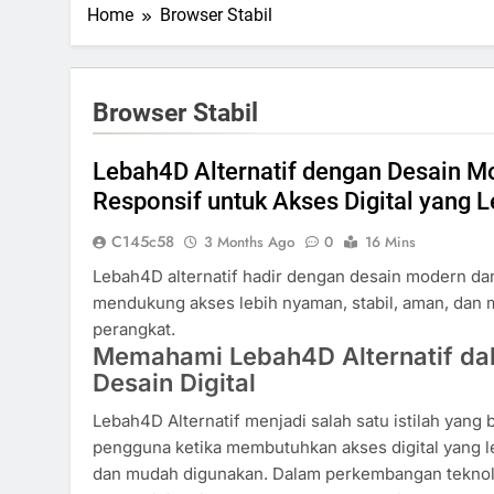
Home
Browser Stabil
Browser Stabil
Lebah4D Alternatif dengan Desain M
Responsif untuk Akses Digital yang
C145c58
3 Months Ago
0
16 Mins
Lebah4D alternatif hadir dengan desain modern da
mendukung akses lebih nyaman, stabil, aman, dan 
perangkat.
Memahami Lebah4D Alternatif da
Desain Digital
Lebah4D Alternatif menjadi salah satu istilah yang 
pengguna ketika membutuhkan akses digital yang lebi
dan mudah digunakan. Dalam perkembangan teknolo