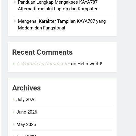
Panduan Lengkap Mengakses KAYA787
Alternatif melalui Laptop dan Komputer
Mengenal Karakter Tampilan KAYA787 yang
Modern dan Fungsional
Recent Comments
A WordPress Commenter
on
Hello world!
Archives
July 2026
June 2026
May 2026