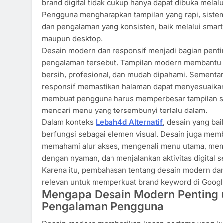
brand digital tidak cukup hanya dapat dibuka melalu
Pengguna mengharapkan tampilan yang rapi, sistem
dan pengalaman yang konsisten, baik melalui smart
maupun desktop.
Desain modern dan responsif menjadi bagian pen
pengalaman tersebut. Tampilan modern membantu h
bersih, profesional, dan mudah dipahami. Sementara
responsif memastikan halaman dapat menyesuaikan
membuat pengguna harus memperbesar tampilan s
mencari menu yang tersembunyi terlalu dalam.
Dalam konteks
Lebah4d Alternatif
, desain yang bai
berfungsi sebagai elemen visual. Desain juga me
memahami alur akses, mengenali menu utama, mem
dengan nyaman, dan menjalankan aktivitas digital se
Karena itu, pembahasan tentang desain modern dan
relevan untuk memperkuat brand keyword di Google
Mengapa Desain Modern Penting 
Pengalaman Pengguna