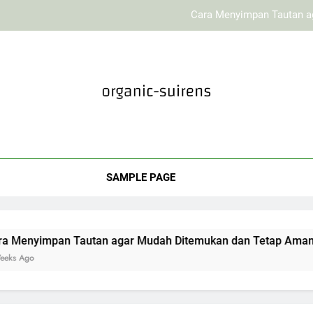
Cara Menyimpan Tautan a
Cara Memperbarui Browser s
Panduan Lengkap Mengakses KAYA787 Alt
Panduan Mengoptimalkan Akses Mobile
anic Suirens
Cara Menyimpan Tautan a
roduk Organik Dan Solusi Kesehatan Alami Di Organic Suirens
Cara Memperbarui Browser s
SAMPLE PAGE
Panduan Lengkap Mengakses KAYA787 Alt
n Tautan agar Mudah Ditemukan dan Tetap Aman
Cara
3 Wee