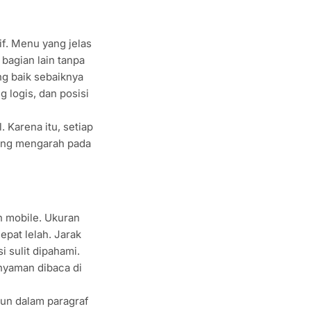
if. Menu yang jelas
bagian lain tanpa
ng baik sebaiknya
 logis, dan posisi
 Karena itu, setiap
sung mengarah pada
n mobile. Ukuran
epat lelah. Jarak
i sulit dipahami.
nyaman dibaca di
sun dalam paragraf