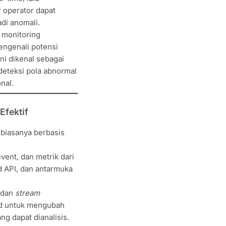
 operator dapat
adi anomali.
 monitoring
ngenali potensi
ni dikenal sebagai
eteksi pola abnormal
nal.
Efektif
l biasanya berbasis
ent, dan metrik dari
d API, dan antarmuka
dan
stream
td untuk mengubah
ng dapat dianalisis.