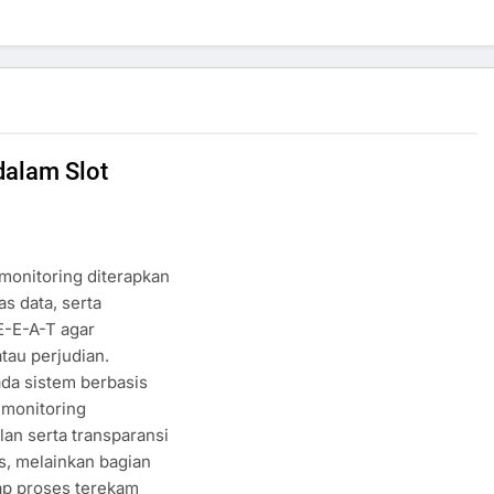
dalam Slot
 monitoring diterapkan
as data, serta
E-E-A-T agar
atau perjudian.
ada sistem berbasis
 monitoring
n serta transparansi
s, melainkan bagian
ap proses terekam