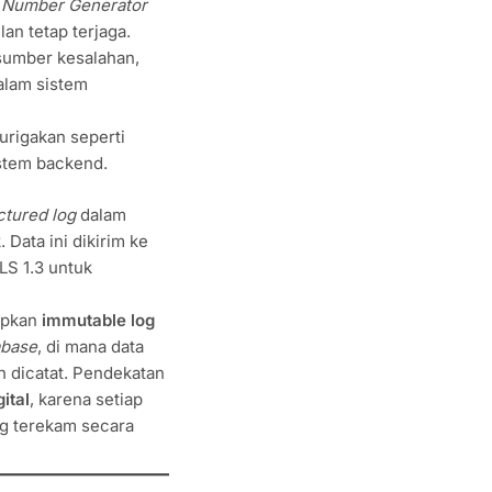
Number Generator
an tetap terjaga.
mber kesalahan,
alam sistem
urigakan seperti
istem backend.
ctured log
dalam
 Data ini dikirim ke
LS 1.3 untuk
rapkan
immutable log
abase
, di mana data
h dicatat. Pendekatan
ital
, karena setiap
ng terekam secara