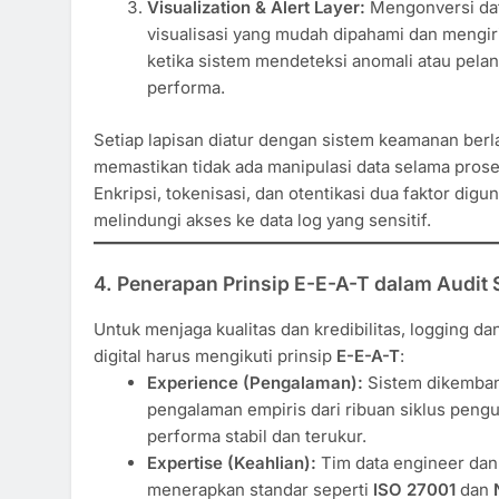
Visualization & Alert Layer:
Mengonversi data
visualisasi yang mudah dipahami dan mengiri
ketika sistem mendeteksi anomali atau pela
performa.
Setiap lapisan diatur dengan sistem keamanan berl
memastikan tidak ada manipulasi data selama prose
Enkripsi, tokenisasi, dan otentikasi dua faktor digu
melindungi akses ke data log yang sensitif.
4. Penerapan Prinsip E-E-A-T dalam Audit 
Untuk menjaga kualitas dan kredibilitas, logging da
digital harus mengikuti prinsip
E-E-A-T
:
Experience (Pengalaman):
Sistem dikemban
pengalaman empiris dari ribuan siklus peng
performa stabil dan terukur.
Expertise (Keahlian):
Tim data engineer dan
menerapkan standar seperti
ISO 27001
dan