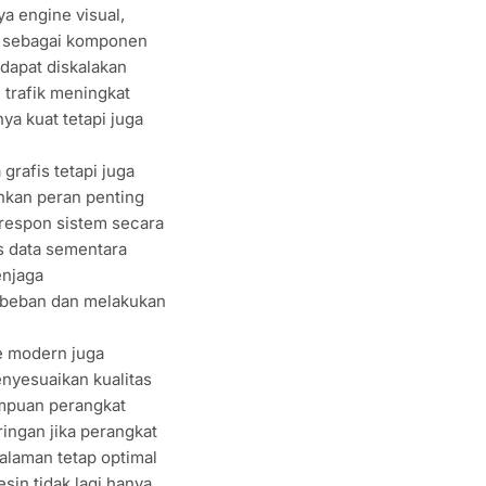
 engine visual,
an sebagai komponen
dapat diskalakan
 trafik meningkat
ya kuat tetapi juga
grafis tetapi juga
nkan peran penting
respon sistem secara
s data sementara
enjaga
n beban dan melakukan
e modern juga
nyesuaikan kualitas
mpuan perangkat
ingan jika perangkat
alaman tetap optimal
sin tidak lagi hanya