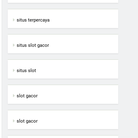
situs terpercaya
situs slot gacor
situs slot
slot gacor
slot gacor