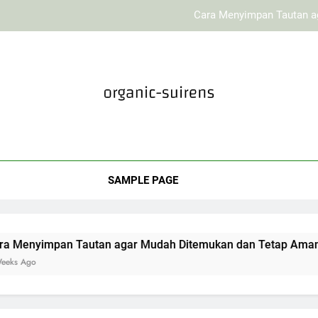
Cara Menyimpan Tautan a
Cara Memperbarui Browser s
Panduan Lengkap Mengakses KAYA787 Alt
Panduan Mengoptimalkan Akses Mobile
anic Suirens
Cara Menyimpan Tautan a
roduk Organik Dan Solusi Kesehatan Alami Di Organic Suirens
Cara Memperbarui Browser s
SAMPLE PAGE
Panduan Lengkap Mengakses KAYA787 Alt
an Tautan agar Mudah Ditemukan dan Tetap Aman
Cara
3 Wee