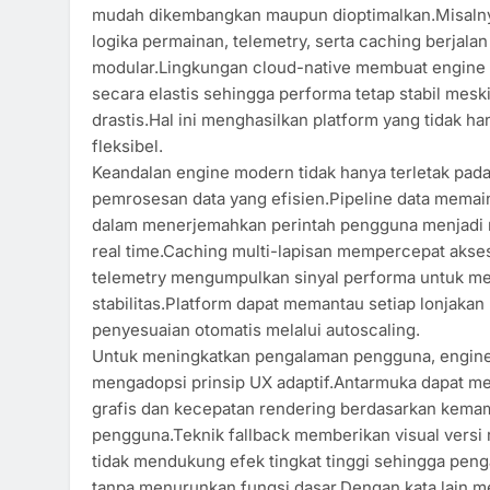
mudah dikembangkan maupun dioptimalkan.Misalnya
logika permainan, telemetry, serta caching berjal
modular.Lingkungan cloud-native membuat engine 
secara elastis sehingga performa tetap stabil meski
drastis.Hal ini menghasilkan platform yang tidak han
fleksibel.
Keandalan engine modern tidak hanya terletak pada 
pemrosesan data yang efisien.Pipeline data memai
dalam menerjemahkan perintah pengguna menjadi 
real time.Caching multi-lapisan mempercepat akse
telemetry mengumpulkan sinyal performa untuk m
stabilitas.Platform dapat memantau setiap lonjaka
penyesuaian otomatis melalui autoscaling.
Untuk meningkatkan pengalaman pengguna, engin
mengadopsi prinsip UX adaptif.Antarmuka dapat me
grafis dan kecepatan rendering berdasarkan kema
pengguna.Teknik fallback memberikan visual versi r
tidak mendukung efek tingkat tinggi sehingga peng
tanpa menurunkan fungsi dasar.Dengan kata lain me