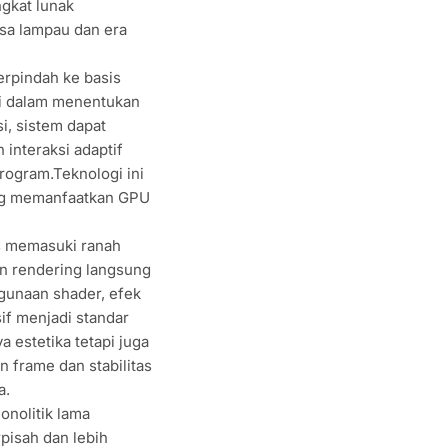
ngkat lunak
asa lampau dan era
erpindah ke basis
ti dalam menentukan
i, sistem dapat
 interaksi adaptif
rogram.Teknologi ini
ang memanfaatkan GPU
s memasuki ranah
 rendering langsung
gunaan shader, efek
sif menjadi standar
 estetika tetapi juga
 frame dan stabilitas
a.
monolitik lama
pisah dan lebih