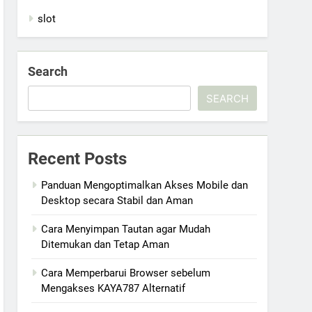
slot
Search
SEARCH
Recent Posts
Panduan Mengoptimalkan Akses Mobile dan
Desktop secara Stabil dan Aman
Cara Menyimpan Tautan agar Mudah
Ditemukan dan Tetap Aman
Cara Memperbarui Browser sebelum
Mengakses KAYA787 Alternatif