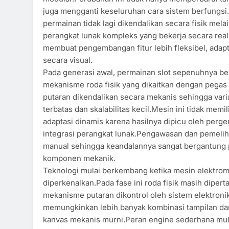
juga mengganti keseluruhan cara sistem berfungs
permainan tidak lagi dikendalikan secara fisik mela
perangkat lunak kompleks yang bekerja secara real 
membuat pengembangan fitur lebih fleksibel, adapti
secara visual.
Pada generasi awal, permainan slot sepenuhnya b
mekanisme roda fisik yang dikaitkan dengan pegas 
putaran dikendalikan secara mekanis sehingga vari
terbatas dan skalabilitas kecil.Mesin ini tidak mem
adaptasi dinamis karena hasilnya dipicu oleh perger
integrasi perangkat lunak.Pengawasan dan pemeliha
manual sehingga keandalannya sangat bergantung 
komponen mekanik.
Teknologi mulai berkembang ketika mesin elektro
diperkenalkan.Pada fase ini roda fisik masih dipert
mekanisme putaran dikontrol oleh sistem elektronik
memungkinkan lebih banyak kombinasi tampilan dan
kanvas mekanis murni.Peran engine sederhana mu