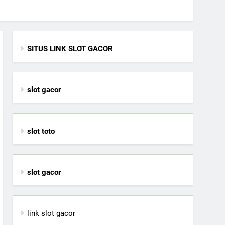
SITUS LINK SLOT GACOR
slot gacor
slot toto
slot gacor
link slot gacor