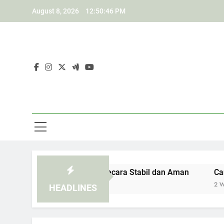
Skip
August 8, 2026
12:50:47 PM
to
content
Org
Temukan P
le dan Desktop secara Stabil dan Aman
Cara Menyimp
2 Weeks Ago
HEADLINES