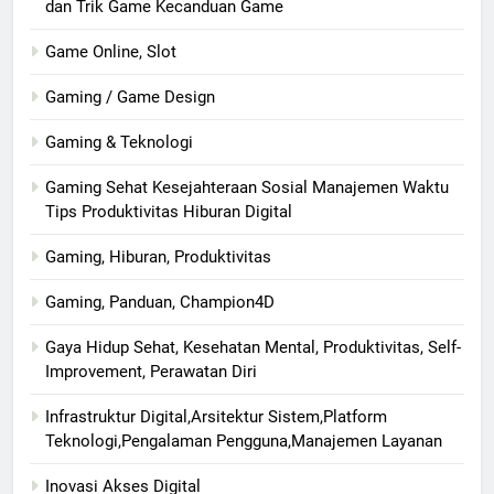
dan Trik Game Kecanduan Game
Game Online, Slot
Gaming / Game Design
Gaming & Teknologi
Gaming Sehat Kesejahteraan Sosial Manajemen Waktu
Tips Produktivitas Hiburan Digital
Gaming, Hiburan, Produktivitas
Gaming, Panduan, Champion4D
Gaya Hidup Sehat, Kesehatan Mental, Produktivitas, Self-
Improvement, Perawatan Diri
Infrastruktur Digital,Arsitektur Sistem,Platform
Teknologi,Pengalaman Pengguna,Manajemen Layanan
Inovasi Akses Digital