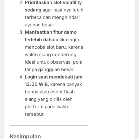
Prioritaskan slot volatility
sedang
agar hasilnya lebih
terbaca dan menghindari
ayunan besar.
Manfaatkan fitur demo
terlebih dahulu
jika ingin
mencoba slot baru, karena
waktu siang cenderung
ideal untuk observasi pola
tanpa gangguan besar.
Login saat mendekati jam
13.00 WIB
, karena banyak
bonus atau event flash
siang yang dirilis oleh
platform pada waktu
tersebut.
Kesimpulan