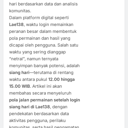
hari berdasarkan data dan analisis
komunitas.
Dalam platform digital seperti
Lae138
, waktu login memainkan
peranan besar dalam membentuk
pola permainan dan hasil yang
dicapai oleh pengguna. Salah satu
waktu yang sering dianggap
“netral”, namun ternyata
menyimpan banyak potensi, adalah
siang hari
—terutama di rentang
waktu antara pukul
12.00 hingga
15.00 WIB
. Artikel ini akan
membahas secara menyeluruh
pola jalan permainan setelah login
siang hari di Lae138
, dengan
pendekatan berdasarkan data
aktivitas pengguna, perilaku
komunitas, serta hasil pengamatan