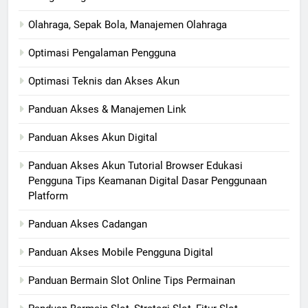
Olahraga, Sepak Bola, Manajemen Olahraga
Optimasi Pengalaman Pengguna
Optimasi Teknis dan Akses Akun
Panduan Akses & Manajemen Link
Panduan Akses Akun Digital
Panduan Akses Akun Tutorial Browser Edukasi
Pengguna Tips Keamanan Digital Dasar Penggunaan
Platform
Panduan Akses Cadangan
Panduan Akses Mobile Pengguna Digital
Panduan Bermain Slot Online Tips Permainan