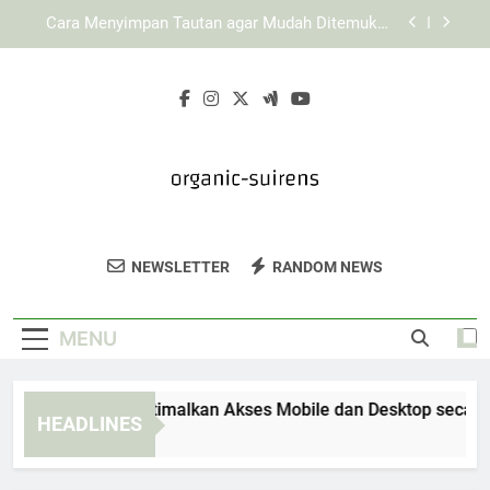
Skip
Cara Memperbarui Browser sebelum Mengakses
to
KAYA787 Alternatif
content
Panduan Lengkap Mengakses KAYA787 Alternatif
melalui Laptop dan Komputer
Panduan Mengoptimalkan Akses Mobile dan
Desktop secara Stabil dan Aman
Cara Menyimpan Tautan agar Mudah Ditemukan
dan Tetap Aman
Cara Memperbarui Browser sebelum Mengakses
KAYA787 Alternatif
Organic Suirens
Temukan Produk Organik Dan Solusi
Panduan Lengkap Mengakses KAYA787 Alternatif
NEWSLETTER
RANDOM NEWS
melalui Laptop dan Komputer
Kesehatan Alami Di Organic Suirens. Untuk
Gaya Hidup Yang Lebih Sehat Dan Alami.
MENU
anduan Mengoptimalkan Akses Mobile dan Desktop secara St
HEADLINES
 Weeks Ago