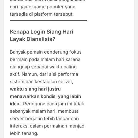
dari game-game populer yang
tersedia di platform tersebut.
Kenapa Login Siang Hari
Layak Dianalisis?
Banyak pemain cenderung fokus
bermain pada malam hari karena
dianggap sebagai waktu paling
aktif. Namun, dari sisi performa
sistem dan kestabilan server,
waktu siang hari justru
menawarkan kondisi yang lebih
ideal
. Pengguna pada jam ini tidak
sebanyak malam hari, membuat
server berjalan lebih lancar dan
interaksi dalam permainan menjadi
lebih tenang.