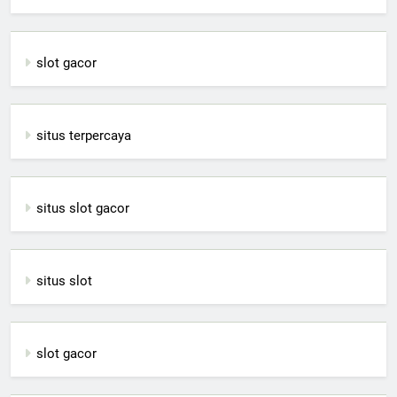
slot gacor
situs terpercaya
situs slot gacor
situs slot
slot gacor