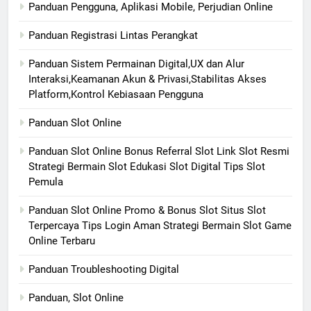
Panduan Pengguna, Aplikasi Mobile, Perjudian Online
Panduan Registrasi Lintas Perangkat
Panduan Sistem Permainan Digital,UX dan Alur
Interaksi,Keamanan Akun & Privasi,Stabilitas Akses
Platform,Kontrol Kebiasaan Pengguna
Panduan Slot Online
Panduan Slot Online Bonus Referral Slot Link Slot Resmi
Strategi Bermain Slot Edukasi Slot Digital Tips Slot
Pemula
Panduan Slot Online Promo & Bonus Slot Situs Slot
Terpercaya Tips Login Aman Strategi Bermain Slot Game
Online Terbaru
Panduan Troubleshooting Digital
Panduan, Slot Online