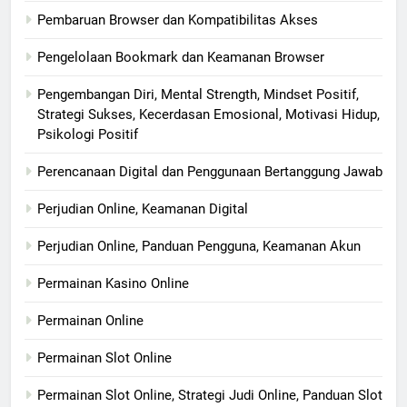
Pembaruan Browser dan Kompatibilitas Akses
Pengelolaan Bookmark dan Keamanan Browser
Pengembangan Diri, Mental Strength, Mindset Positif,
Strategi Sukses, Kecerdasan Emosional, Motivasi Hidup,
Psikologi Positif
Perencanaan Digital dan Penggunaan Bertanggung Jawab
Perjudian Online, Keamanan Digital
Perjudian Online, Panduan Pengguna, Keamanan Akun
Permainan Kasino Online
Permainan Online
Permainan Slot Online
Permainan Slot Online, Strategi Judi Online, Panduan Slot