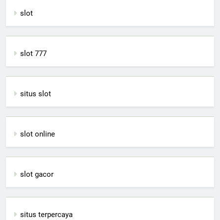
slot
slot 777
situs slot
slot online
slot gacor
situs terpercaya