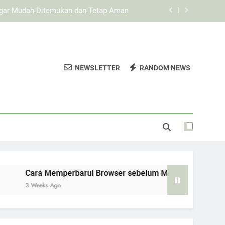
gar Mudah Ditemukan dan Tetap Aman
ebelum Mengakses KAYA787 Alternatif
ernatif melalui Laptop dan Komputer
NEWSLETTER
RANDOM NEWS
 dan Desktop secara Stabil dan Aman
gar Mudah Ditemukan dan Tetap Aman
. Untuk Gaya Hidup Yang Lebih Sehat Dan Alami.
ebelum Mengakses KAYA787 Alternatif
ernatif melalui Laptop dan Komputer
ara Memperbarui Browser sebelum Mengakses KAYA787 Alter
Weeks Ago