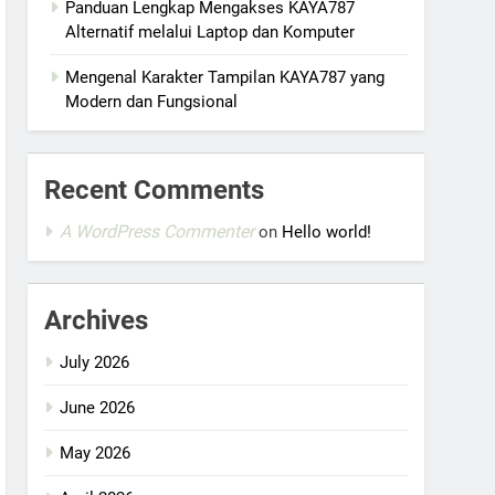
Panduan Lengkap Mengakses KAYA787
Alternatif melalui Laptop dan Komputer
Mengenal Karakter Tampilan KAYA787 yang
Modern dan Fungsional
Recent Comments
A WordPress Commenter
on
Hello world!
Archives
July 2026
June 2026
May 2026