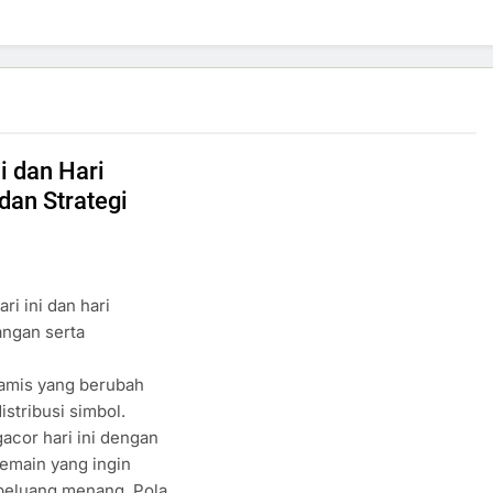
i dan Hari
dan Strategi
ri ini dan hari
ngan serta
amis yang berubah
stribusi simbol.
cor hari ini dengan
pemain yang ingin
 peluang menang. Pola