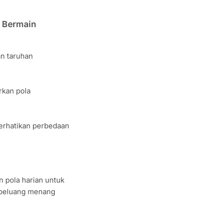
i Bermain
n taruhan
rkan pola
rhatikan perbedaan
 pola harian untuk
 peluang menang