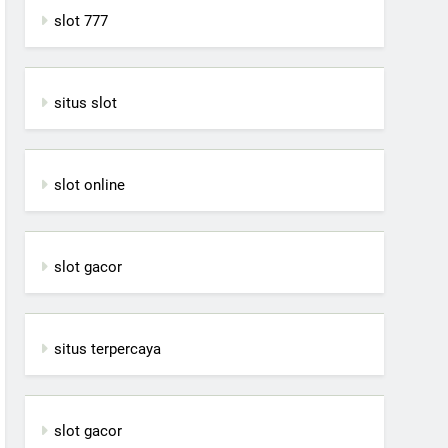
slot 777
situs slot
slot online
slot gacor
situs terpercaya
slot gacor