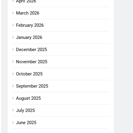
April 2026
March 2026
February 2026
January 2026
December 2025
November 2025
October 2025
September 2025
August 2025
July 2025
June 2025