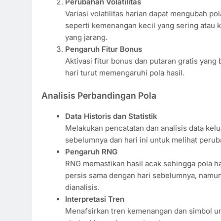
Perubahan Volatilitas
Variasi volatilitas harian dapat mengubah p
seperti kemenangan kecil yang sering atau
yang jarang.
Pengaruh Fitur Bonus
Aktivasi fitur bonus dan putaran gratis yang 
hari turut memengaruhi pola hasil.
Analisis Perbandingan Pola
Data Historis dan Statistik
Melakukan pencatatan dan analisis data kelu
sebelumnya dan hari ini untuk melihat perub
Pengaruh RNG
RNG memastikan hasil acak sehingga pola har
persis sama dengan hari sebelumnya, namun 
dianalisis.
Interpretasi Tren
Menafsirkan tren kemenangan dan simbol u