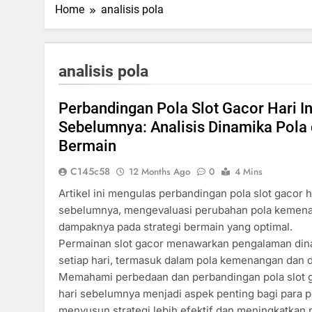
Home
analisis pola
analisis pola
Perbandingan Pola Slot Gacor Hari In
Sebelumnya: Analisis Dinamika Pola 
Bermain
C145c58
12 Months Ago
0
4 Mins
Artikel ini mengulas perbandingan pola slot gacor ha
sebelumnya, mengevaluasi perubahan pola kemena
dampaknya pada strategi bermain yang optimal.
Permainan slot gacor menawarkan pengalaman din
setiap hari, termasuk dalam pola kemenangan dan di
Memahami perbedaan dan perbandingan pola slot ga
hari sebelumnya menjadi aspek penting bagi para 
menyusun strategi lebih efektif dan meningkatkan