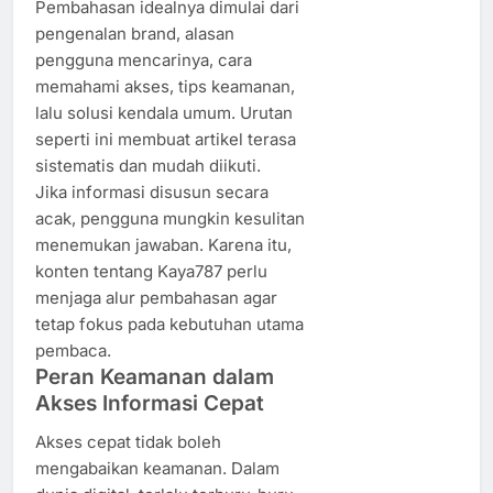
Pembahasan idealnya dimulai dari
pengenalan brand, alasan
pengguna mencarinya, cara
memahami akses, tips keamanan,
lalu solusi kendala umum. Urutan
seperti ini membuat artikel terasa
sistematis dan mudah diikuti.
Jika informasi disusun secara
acak, pengguna mungkin kesulitan
menemukan jawaban. Karena itu,
konten tentang Kaya787 perlu
menjaga alur pembahasan agar
tetap fokus pada kebutuhan utama
pembaca.
Peran Keamanan dalam
Akses Informasi Cepat
Akses cepat tidak boleh
mengabaikan keamanan. Dalam