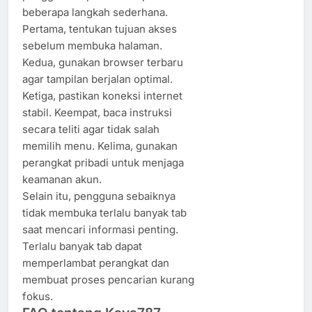
beberapa langkah sederhana.
Pertama, tentukan tujuan akses
sebelum membuka halaman.
Kedua, gunakan browser terbaru
agar tampilan berjalan optimal.
Ketiga, pastikan koneksi internet
stabil. Keempat, baca instruksi
secara teliti agar tidak salah
memilih menu. Kelima, gunakan
perangkat pribadi untuk menjaga
keamanan akun.
Selain itu, pengguna sebaiknya
tidak membuka terlalu banyak tab
saat mencari informasi penting.
Terlalu banyak tab dapat
memperlambat perangkat dan
membuat proses pencarian kurang
fokus.