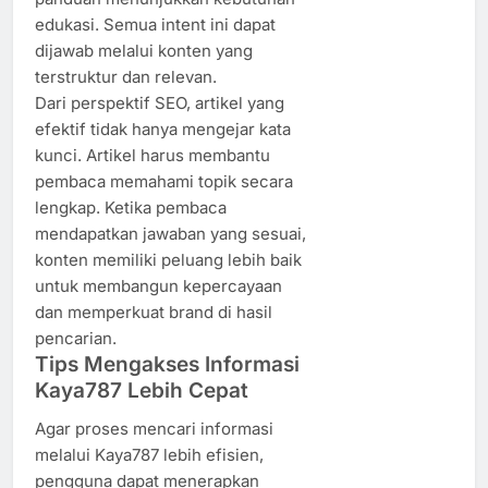
edukasi. Semua intent ini dapat
dijawab melalui konten yang
terstruktur dan relevan.
Dari perspektif SEO, artikel yang
efektif tidak hanya mengejar kata
kunci. Artikel harus membantu
pembaca memahami topik secara
lengkap. Ketika pembaca
mendapatkan jawaban yang sesuai,
konten memiliki peluang lebih baik
untuk membangun kepercayaan
dan memperkuat brand di hasil
pencarian.
Tips Mengakses Informasi
Kaya787 Lebih Cepat
Agar proses mencari informasi
melalui Kaya787 lebih efisien,
pengguna dapat menerapkan