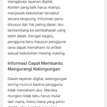
mengakses layanan digital.
Konten yang baik harus mampu
menjawab kebutuhan tersebut
secara langsung. Informasi perlu
disusun dari hal paling dasar, lalu
berkembang ke pembahasan yang
lebih detail. Dengan begitu,
pengguna baru maupun pengguna
lama dapat memahami isi artikel
sesuai kebutuhan masing-masing.
Informasi Cepat Membantu
Mengurangi Kebingungan
Dalam layanan digital, kebingungan
sering muncul karena pengguna
tidak memahami alur. Mereka
mungkin tidak tahu harus mulai
dari mana, menu mana yang perlu