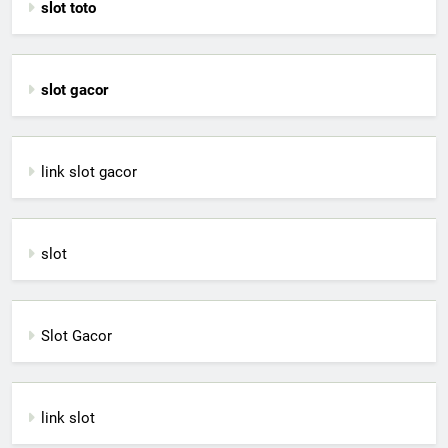
slot toto
slot gacor
link slot gacor
slot
Slot Gacor
link slot