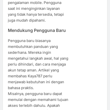
pengalaman mobile. Pengguna
saat ini menginginkan layanan
yang tidak hanya tersedia, tetapi
juga mudah dipahami.
Mendukung Pengguna Baru
Pengguna baru biasanya
membutuhkan panduan yang
sederhana. Mereka ingin
mengetahui langkah awal, hal yang
perlu dihindari, dan cara menjaga
akun tetap aman. Artikel yang
membahas Kaya787 perlu
menjawab kebutuhan ini dengan
bahasa praktis.
Misalnya, pengguna baru dapat
memulai dengan memahami tujuan
akses terlebih dahulu. Apakah