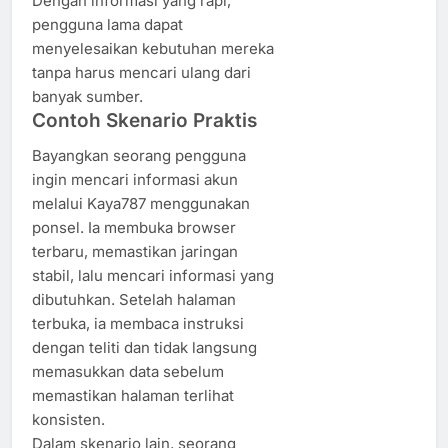
Dengan informasi yang rapi,
pengguna lama dapat
menyelesaikan kebutuhan mereka
tanpa harus mencari ulang dari
banyak sumber.
Contoh Skenario Praktis
Bayangkan seorang pengguna
ingin mencari informasi akun
melalui Kaya787 menggunakan
ponsel. Ia membuka browser
terbaru, memastikan jaringan
stabil, lalu mencari informasi yang
dibutuhkan. Setelah halaman
terbuka, ia membaca instruksi
dengan teliti dan tidak langsung
memasukkan data sebelum
memastikan halaman terlihat
konsisten.
Dalam skenario lain, seorang