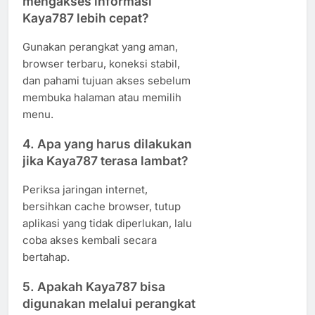
mengakses informasi
Kaya787 lebih cepat?
Gunakan perangkat yang aman,
browser terbaru, koneksi stabil,
dan pahami tujuan akses sebelum
membuka halaman atau memilih
menu.
4. Apa yang harus dilakukan
jika Kaya787 terasa lambat?
Periksa jaringan internet,
bersihkan cache browser, tutup
aplikasi yang tidak diperlukan, lalu
coba akses kembali secara
bertahap.
5. Apakah Kaya787 bisa
digunakan melalui perangkat