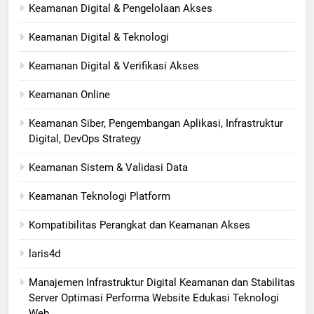
Keamanan Digital & Pengelolaan Akses
Keamanan Digital & Teknologi
Keamanan Digital & Verifikasi Akses
Keamanan Online
Keamanan Siber, Pengembangan Aplikasi, Infrastruktur
Digital, DevOps Strategy
Keamanan Sistem & Validasi Data
Keamanan Teknologi Platform
Kompatibilitas Perangkat dan Keamanan Akses
laris4d
Manajemen Infrastruktur Digital Keamanan dan Stabilitas
Server Optimasi Performa Website Edukasi Teknologi
Web