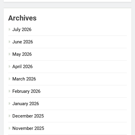
Archives
July 2026
June 2026
May 2026
April 2026
March 2026
February 2026
January 2026
December 2025
November 2025