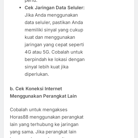
perlu.
Cek Jaringan Data Seluler:
Jika Anda menggunakan
data seluler, pastikan Anda
memiliki sinyal yang cukup
kuat dan menggunakan
jaringan yang cepat seperti
4G atau 5G. Cobalah untuk
berpindah ke lokasi dengan
sinyal lebih kuat jika
diperlukan.
b.
Cek Koneksi Internet
Menggunakan Perangkat Lain
Cobalah untuk mengakses
Horas88 menggunakan perangkat
lain yang terhubung ke jaringan
yang sama. Jika perangkat lain