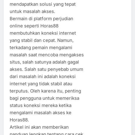
mendapatkan solusi yang tepat
untuk masalah akses.
Bermain di platform perjudian
online seperti Horas88
membutuhkan koneksi internet
yang stabil dan cepat. Namun,
terkadang pemain mengalami
masalah saat mencoba mengakses
situs, salah satunya adalah gagal
akses. Salah satu penyebab umum
dari masalah ini adalah koneksi
internet yang tidak stabil atau
terputus. Oleh karena itu, penting
bagi pengguna untuk memeriksa
status koneksi mereka ketika
mengalami masalah akses ke
Horas88.
Artikel ini akan memberikan
panduan lengkap tentang cara cek