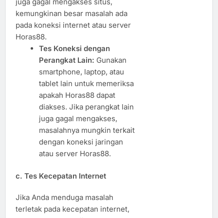
juga gagal mengakses situs,
kemungkinan besar masalah ada
pada koneksi internet atau server
Horas88.
Tes Koneksi dengan
Perangkat Lain:
Gunakan
smartphone, laptop, atau
tablet lain untuk memeriksa
apakah Horas88 dapat
diakses. Jika perangkat lain
juga gagal mengakses,
masalahnya mungkin terkait
dengan koneksi jaringan
atau server Horas88.
c.
Tes Kecepatan Internet
Jika Anda menduga masalah
terletak pada kecepatan internet,