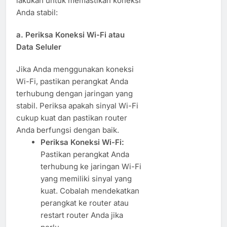
lakukan untuk memastikan koneksi
Anda stabil:
a.
Periksa Koneksi Wi-Fi atau
Data Seluler
Jika Anda menggunakan koneksi
Wi-Fi, pastikan perangkat Anda
terhubung dengan jaringan yang
stabil. Periksa apakah sinyal Wi-Fi
cukup kuat dan pastikan router
Anda berfungsi dengan baik.
Periksa Koneksi Wi-Fi:
Pastikan perangkat Anda
terhubung ke jaringan Wi-Fi
yang memiliki sinyal yang
kuat. Cobalah mendekatkan
perangkat ke router atau
restart router Anda jika