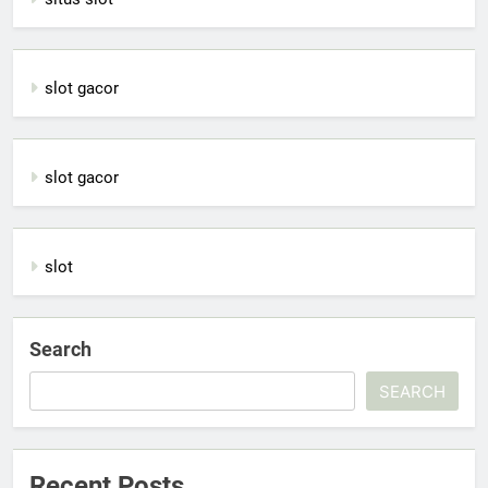
slot gacor
slot gacor
slot
Search
SEARCH
Recent Posts