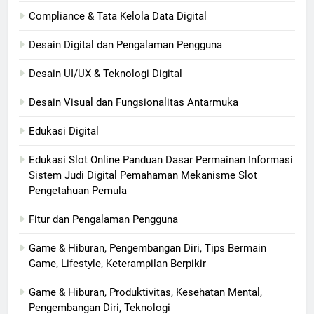
Compliance & Tata Kelola Data Digital
Desain Digital dan Pengalaman Pengguna
Desain UI/UX & Teknologi Digital
Desain Visual dan Fungsionalitas Antarmuka
Edukasi Digital
Edukasi Slot Online Panduan Dasar Permainan Informasi
Sistem Judi Digital Pemahaman Mekanisme Slot
Pengetahuan Pemula
Fitur dan Pengalaman Pengguna
Game & Hiburan, Pengembangan Diri, Tips Bermain
Game, Lifestyle, Keterampilan Berpikir
Game & Hiburan, Produktivitas, Kesehatan Mental,
Pengembangan Diri, Teknologi