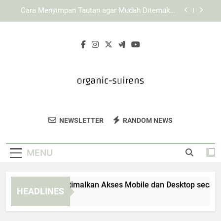
Skip
Cara Memperbarui Browser sebelum Mengakses
to
KAYA787 Alternatif
content
Panduan Lengkap Mengakses KAYA787 Alternatif
melalui Laptop dan Komputer
Panduan Mengoptimalkan Akses Mobile dan
Desktop secara Stabil dan Aman
Cara Menyimpan Tautan agar Mudah Ditemukan
dan Tetap Aman
Cara Memperbarui Browser sebelum Mengakses
KAYA787 Alternatif
Organic Suirens
Temukan Produk Organik Dan Solusi
Panduan Lengkap Mengakses KAYA787 Alternatif
NEWSLETTER
RANDOM NEWS
melalui Laptop dan Komputer
Kesehatan Alami Di Organic Suirens. Untuk
Gaya Hidup Yang Lebih Sehat Dan Alami.
MENU
nduan Mengoptimalkan Akses Mobile dan Desktop secara Sta
HEADLINES
Weeks Ago