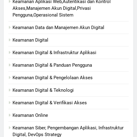
Keamanan Aplikasi Web,Autentikasi dan Kontrol
Akses,Manajemen Akun Digital,Privasi
Pengguna,Operasional Sistem
Keamanan Data dan Manajemen Akun Digital
Keamanan Digital
Keamanan Digital & Infrastruktur Aplikasi
Keamanan Digital & Panduan Pengguna
Keamanan Digital & Pengelolaan Akses
Keamanan Digital & Teknologi
Keamanan Digital & Verifikasi Akses
Keamanan Online
Keamanan Siber, Pengembangan Aplikasi, Infrastruktur
Digital, DevOps Strategy