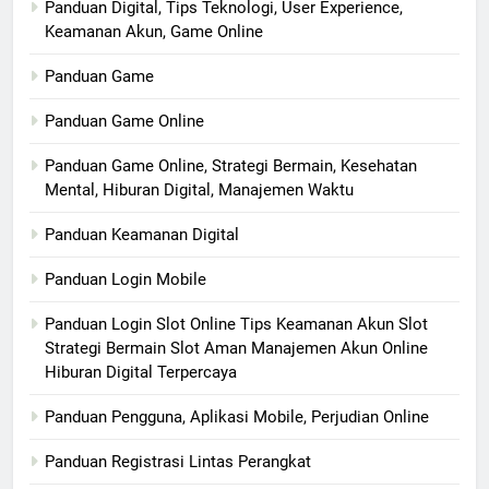
Panduan Digital, Tips Teknologi, User Experience,
Keamanan Akun, Game Online
Panduan Game
Panduan Game Online
Panduan Game Online, Strategi Bermain, Kesehatan
Mental, Hiburan Digital, Manajemen Waktu
Panduan Keamanan Digital
Panduan Login Mobile
Panduan Login Slot Online Tips Keamanan Akun Slot
Strategi Bermain Slot Aman Manajemen Akun Online
Hiburan Digital Terpercaya
Panduan Pengguna, Aplikasi Mobile, Perjudian Online
Panduan Registrasi Lintas Perangkat