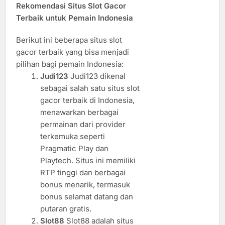
Rekomendasi Situs Slot Gacor
Terbaik untuk Pemain Indonesia
Berikut ini beberapa situs slot
gacor terbaik yang bisa menjadi
pilihan bagi pemain Indonesia:
Judi123
Judi123 dikenal
sebagai salah satu situs slot
gacor terbaik di Indonesia,
menawarkan berbagai
permainan dari provider
terkemuka seperti
Pragmatic Play dan
Playtech. Situs ini memiliki
RTP tinggi dan berbagai
bonus menarik, termasuk
bonus selamat datang dan
putaran gratis.
Slot88
Slot88 adalah situs