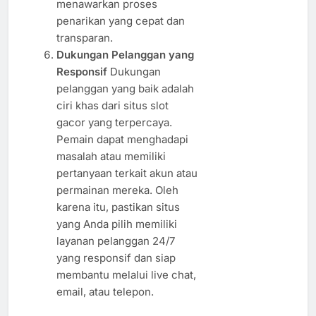
menawarkan proses
penarikan yang cepat dan
transparan.
Dukungan Pelanggan yang
Responsif
Dukungan
pelanggan yang baik adalah
ciri khas dari situs slot
gacor yang terpercaya.
Pemain dapat menghadapi
masalah atau memiliki
pertanyaan terkait akun atau
permainan mereka. Oleh
karena itu, pastikan situs
yang Anda pilih memiliki
layanan pelanggan 24/7
yang responsif dan siap
membantu melalui live chat,
email, atau telepon.