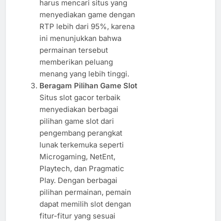
harus mencari situs yang
menyediakan game dengan
RTP lebih dari 95%, karena
ini menunjukkan bahwa
permainan tersebut
memberikan peluang
menang yang lebih tinggi.
Beragam Pilihan Game Slot
Situs slot gacor terbaik
menyediakan berbagai
pilihan game slot dari
pengembang perangkat
lunak terkemuka seperti
Microgaming, NetEnt,
Playtech, dan Pragmatic
Play. Dengan berbagai
pilihan permainan, pemain
dapat memilih slot dengan
fitur-fitur yang sesuai