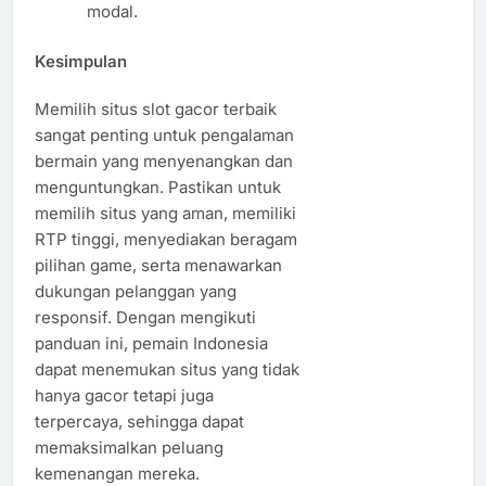
modal.
Kesimpulan
Memilih situs slot gacor terbaik
sangat penting untuk pengalaman
bermain yang menyenangkan dan
menguntungkan. Pastikan untuk
memilih situs yang aman, memiliki
RTP tinggi, menyediakan beragam
pilihan game, serta menawarkan
dukungan pelanggan yang
responsif. Dengan mengikuti
panduan ini, pemain Indonesia
dapat menemukan situs yang tidak
hanya gacor tetapi juga
terpercaya, sehingga dapat
memaksimalkan peluang
kemenangan mereka.