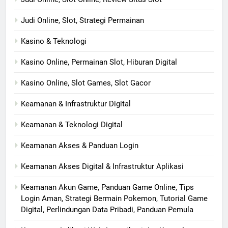
Judi Online, Slot, Strategi Permainan
Kasino & Teknologi
Kasino Online, Permainan Slot, Hiburan Digital
Kasino Online, Slot Games, Slot Gacor
Keamanan & Infrastruktur Digital
Keamanan & Teknologi Digital
Keamanan Akses & Panduan Login
Keamanan Akses Digital & Infrastruktur Aplikasi
Keamanan Akun Game, Panduan Game Online, Tips
Login Aman, Strategi Bermain Pokemon, Tutorial Game
Digital, Perlindungan Data Pribadi, Panduan Pemula