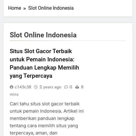
Home
Slot Online Indonesia
Slot Online Indonesia
Situs Slot Gacor Terbaik
untuk Pemain Indonesia:
Panduan Lengkap Memilih
yang Terpercaya
c145c58
2 years ago
0
8
mins
Cari tahu situs slot gacor terbaik
untuk pemain Indonesia. Artikel ini
memberikan panduan lengkap
tentang cara memilih situs yang
terpercaya, aman, dan