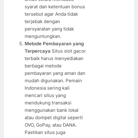
syarat dan ketentuan bonus
tersebut agar Anda tidak
terjebak dengan
persyaratan yang tidak
menguntungkan.
Metode Pembayaran yang
Terpercaya
Situs slot gacor
terbaik harus menyediakan
berbagai metode
pembayaran yang aman dan
mudah digunakan. Pemain
Indonesia sering kali
mencari situs yang
mendukung transaksi
menggunakan bank lokal
atau dompet digital seperti
OVO, GoPay, atau DANA.
Pastikan situs juga