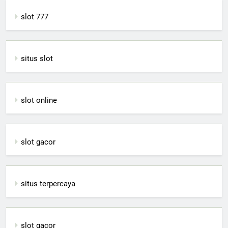
slot 777
situs slot
slot online
slot gacor
situs terpercaya
slot gacor