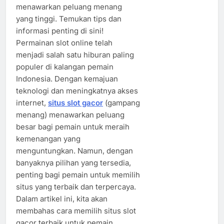
menawarkan peluang menang
yang tinggi. Temukan tips dan
informasi penting di sini!
Permainan slot online telah
menjadi salah satu hiburan paling
populer di kalangan pemain
Indonesia. Dengan kemajuan
teknologi dan meningkatnya akses
internet,
situs slot gacor
(gampang
menang) menawarkan peluang
besar bagi pemain untuk meraih
kemenangan yang
menguntungkan. Namun, dengan
banyaknya pilihan yang tersedia,
penting bagi pemain untuk memilih
situs yang terbaik dan terpercaya.
Dalam artikel ini, kita akan
membahas cara memilih situs slot
gacor terbaik untuk pemain