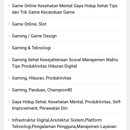
Game Online Kesehatan Mental Gaya Hidup Sehat Tips
dan Trik Game Kecanduan Game
Game Online, Slot
Gaming / Game Design
Gaming & Teknologi
Gaming Sehat Kesejahteraan Sosial Manajemen Waktu
Tips Produktivitas Hiburan Digital
Gaming, Hiburan, Produktivitas
Gaming, Panduan, Champion4D
Gaya Hidup Sehat, Kesehatan Mental, Produktivitas, Self-
Improvement, Perawatan Diri
Infrastruktur Digital,Arsitektur Sistem,Platform
Teknologi,Pengalaman Pengguna,Manajemen Layanan