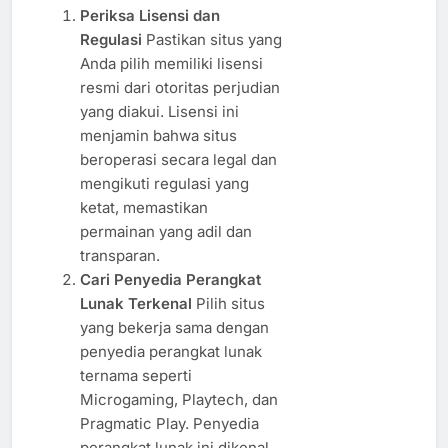
Periksa Lisensi dan
Regulasi
Pastikan situs yang
Anda pilih memiliki lisensi
resmi dari otoritas perjudian
yang diakui. Lisensi ini
menjamin bahwa situs
beroperasi secara legal dan
mengikuti regulasi yang
ketat, memastikan
permainan yang adil dan
transparan.
Cari Penyedia Perangkat
Lunak Terkenal
Pilih situs
yang bekerja sama dengan
penyedia perangkat lunak
ternama seperti
Microgaming, Playtech, dan
Pragmatic Play. Penyedia
perangkat lunak ini dikenal