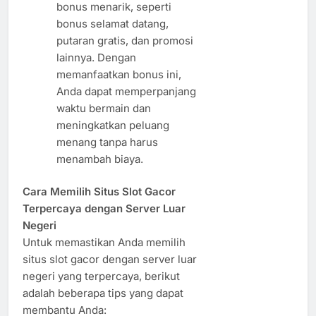
bonus menarik, seperti
bonus selamat datang,
putaran gratis, dan promosi
lainnya. Dengan
memanfaatkan bonus ini,
Anda dapat memperpanjang
waktu bermain dan
meningkatkan peluang
menang tanpa harus
menambah biaya.
Cara Memilih Situs Slot Gacor
Terpercaya dengan Server Luar
Negeri
Untuk memastikan Anda memilih
situs slot gacor dengan server luar
negeri yang terpercaya, berikut
adalah beberapa tips yang dapat
membantu Anda: