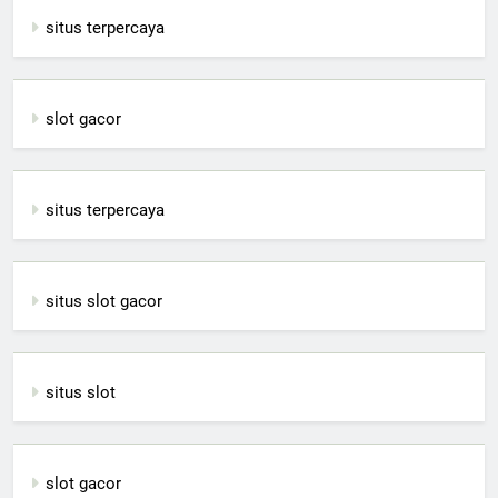
situs terpercaya
slot gacor
situs terpercaya
situs slot gacor
situs slot
slot gacor