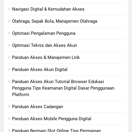
Navigasi Digital & Kemudahan Akses
Olahraga, Sepak Bola, Manajemen Olahraga
Optimasi Pengalaman Pengguna
Optimasi Teknis dan Akses Akun
Panduan Akses & Manajemen Link
Panduan Akses Akun Digital
Panduan Akses Akun Tutorial Browser Edukasi
Pengguna Tips Keamanan Digital Dasar Penggunaan
Platform
Panduan Akses Cadangan
Panduan Akses Mobile Pengguna Digital
Panduan Bermain Slot Online Tips Permainan