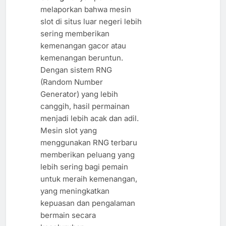
melaporkan bahwa mesin
slot di situs luar negeri lebih
sering memberikan
kemenangan gacor atau
kemenangan beruntun.
Dengan sistem RNG
(Random Number
Generator) yang lebih
canggih, hasil permainan
menjadi lebih acak dan adil.
Mesin slot yang
menggunakan RNG terbaru
memberikan peluang yang
lebih sering bagi pemain
untuk meraih kemenangan,
yang meningkatkan
kepuasan dan pengalaman
bermain secara