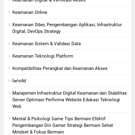
Keamanan Digital & Verifikasi Akses
Keamanan Online
Keamanan Siber, Pengembangan Aplikasi, Infrastruktur
Digital, DevOps Strategy
Keamanan Sistem & Validasi Data
Keamanan Teknologi Platform
Kompatibilitas Perangkat dan Keamanan Akses
laris4d
Manajemen Infrastruktur Digital Keamanan dan Stabilitas
Server Optimasi Performa Website Edukasi Teknologi
Web
Mental & Psikologi Game Tips Bermain Efektif
Pengembangan Diri Gamer Strategi Bermain Sehat
Mindset & Fokus Bermain