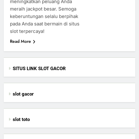
meningkatkan peluang Anda
meraih jackpot besar. Semoga
keberuntungan selalu berpihak
pada Anda saat bermain di situs
slot terpercaya!
Read More
SITUS LINK SLOT GACOR
slot gacor
slot toto