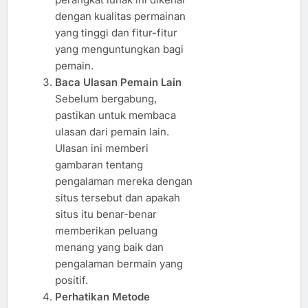
dengan kualitas permainan
yang tinggi dan fitur-fitur
yang menguntungkan bagi
pemain.
Baca Ulasan Pemain Lain
Sebelum bergabung,
pastikan untuk membaca
ulasan dari pemain lain.
Ulasan ini memberi
gambaran tentang
pengalaman mereka dengan
situs tersebut dan apakah
situs itu benar-benar
memberikan peluang
menang yang baik dan
pengalaman bermain yang
positif.
Perhatikan Metode