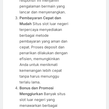
responsif ini menjamin
pengalaman bermain yang
lancar dan menyenangkan.
Pembayaran Cepat dan
Mudah
Situs slot luar negeri
terpercaya menyediakan
berbagai metode
pembayaran yang aman dan
cepat. Proses deposit dan
penarikan dilakukan dengan
efisien, memungkinkan
Anda untuk menikmati
kemenangan lebih cepat
tanpa harus menunggu
terlalu lama.
Bonus dan Promosi
Menggiurkan
Banyak situs
slot luar negeri yang
menawarkan berbagai