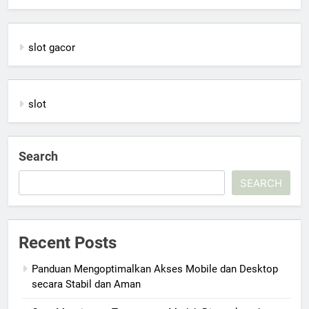
slot gacor
slot
Search
SEARCH
Recent Posts
Panduan Mengoptimalkan Akses Mobile dan Desktop
secara Stabil dan Aman