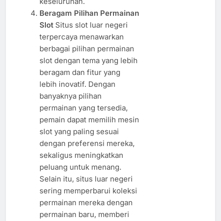
keseluruhan.
Beragam Pilihan Permainan
Slot
Situs slot luar negeri
terpercaya menawarkan
berbagai pilihan permainan
slot dengan tema yang lebih
beragam dan fitur yang
lebih inovatif. Dengan
banyaknya pilihan
permainan yang tersedia,
pemain dapat memilih mesin
slot yang paling sesuai
dengan preferensi mereka,
sekaligus meningkatkan
peluang untuk menang.
Selain itu, situs luar negeri
sering memperbarui koleksi
permainan mereka dengan
permainan baru, memberi