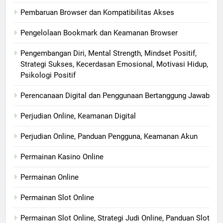
Pembaruan Browser dan Kompatibilitas Akses
Pengelolaan Bookmark dan Keamanan Browser
Pengembangan Diri, Mental Strength, Mindset Positif,
Strategi Sukses, Kecerdasan Emosional, Motivasi Hidup,
Psikologi Positif
Perencanaan Digital dan Penggunaan Bertanggung Jawab
Perjudian Online, Keamanan Digital
Perjudian Online, Panduan Pengguna, Keamanan Akun
Permainan Kasino Online
Permainan Online
Permainan Slot Online
Permainan Slot Online, Strategi Judi Online, Panduan Slot