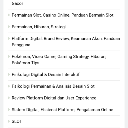
Gacor
Permainan Slot, Casino Online, Panduan Bermain Slot
Permainan, Hiburan, Strategi
Platform Digital, Brand Review, Keamanan Akun, Panduan
Pengguna
Pokémon, Video Game, Gaming Strategy, Hiburan,
Pokémon Tips
Psikologi Digital & Desain Interaktif
Psikologi Permainan & Analisis Desain Slot
Review Platform Digital dan User Experience
Sistem Digital, Efisiensi Platform, Pengalaman Online
SLOT