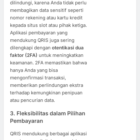
dilindungi, karena Anda tidak perlu
membagikan data sensitif seperti
nomor rekening atau kartu kredit
kepada situs slot atau pihak ketiga.
Aplikasi pembayaran yang
mendukung QRIS juga sering
dilengkapi dengan
otentikasi dua
faktor (2FA)
untuk meningkatkan
keamanan. 2FA memastikan bahwa
hanya Anda yang bisa
mengonfirmasi transaksi,
memberikan perlindungan ekstra
terhadap kemungkinan penipuan
atau pencurian data.
3.
Fleksibilitas dalam Pilihan
Pembayaran
QRIS mendukung berbagai aplikasi