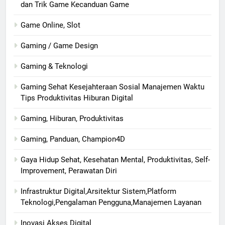
dan Trik Game Kecanduan Game
Game Online, Slot
Gaming / Game Design
Gaming & Teknologi
Gaming Sehat Kesejahteraan Sosial Manajemen Waktu
Tips Produktivitas Hiburan Digital
Gaming, Hiburan, Produktivitas
Gaming, Panduan, Champion4D
Gaya Hidup Sehat, Kesehatan Mental, Produktivitas, Self-
Improvement, Perawatan Diri
Infrastruktur Digital,Arsitektur Sistem,Platform
Teknologi,Pengalaman Pengguna,Manajemen Layanan
Inovasi Akses Digital