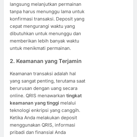
langsung melanjutkan permainan
tanpa harus menunggu lama untuk
konfirmasi transaksi. Deposit yang
cepat mengurangi waktu yang
dibutuhkan untuk menunggu dan
memberikan lebih banyak waktu
untuk menikmati permainan.
2.
Keamanan yang Terjamin
Keamanan transaksi adalah hal
yang sangat penting, terutama saat
berurusan dengan uang secara
online. QRIS menawarkan
tingkat
keamanan yang tinggi
melalui
teknologi enkripsi yang canggih.
Ketika Anda melakukan deposit
menggunakan QRIS, informasi
pribadi dan finansial Anda