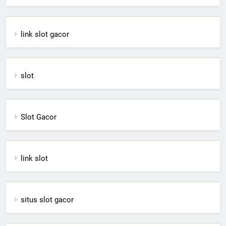
link slot gacor
slot
Slot Gacor
link slot
situs slot gacor