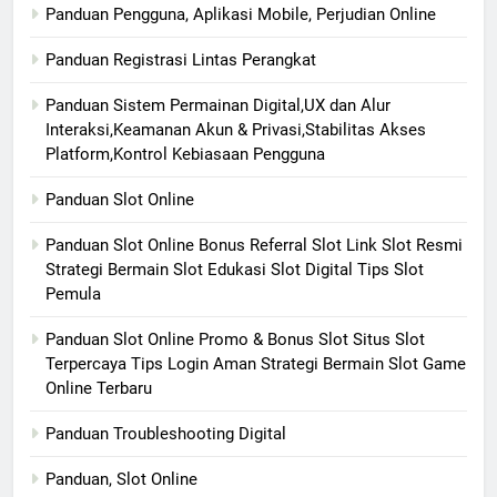
Panduan Pengguna, Aplikasi Mobile, Perjudian Online
Panduan Registrasi Lintas Perangkat
Panduan Sistem Permainan Digital,UX dan Alur
Interaksi,Keamanan Akun & Privasi,Stabilitas Akses
Platform,Kontrol Kebiasaan Pengguna
Panduan Slot Online
Panduan Slot Online Bonus Referral Slot Link Slot Resmi
Strategi Bermain Slot Edukasi Slot Digital Tips Slot
Pemula
Panduan Slot Online Promo & Bonus Slot Situs Slot
Terpercaya Tips Login Aman Strategi Bermain Slot Game
Online Terbaru
Panduan Troubleshooting Digital
Panduan, Slot Online