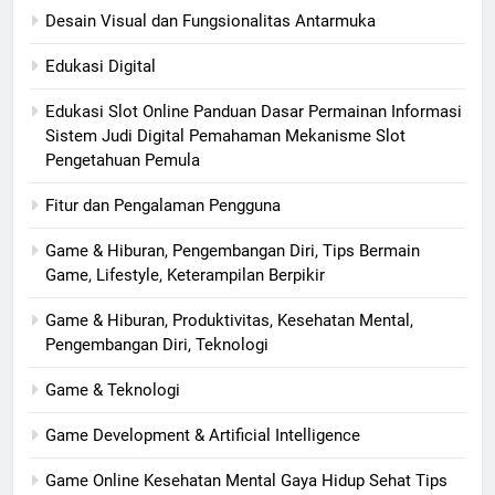
Desain Visual dan Fungsionalitas Antarmuka
Edukasi Digital
Edukasi Slot Online Panduan Dasar Permainan Informasi
Sistem Judi Digital Pemahaman Mekanisme Slot
Pengetahuan Pemula
Fitur dan Pengalaman Pengguna
Game & Hiburan, Pengembangan Diri, Tips Bermain
Game, Lifestyle, Keterampilan Berpikir
Game & Hiburan, Produktivitas, Kesehatan Mental,
Pengembangan Diri, Teknologi
Game & Teknologi
Game Development & Artificial Intelligence
Game Online Kesehatan Mental Gaya Hidup Sehat Tips