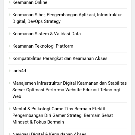
Keamanan Online
Keamanan Siber, Pengembangan Aplikasi, Infrastruktur
Digital, DevOps Strategy
Keamanan Sistem & Validasi Data
Keamanan Teknologi Platform
Kompatibilitas Perangkat dan Keamanan Akses
laris4d
Manajemen Infrastruktur Digital Keamanan dan Stabilitas
Server Optimasi Performa Website Edukasi Teknologi
Web
Mental & Psikologi Game Tips Bermain Efektif
Pengembangan Diri Gamer Strategi Bermain Sehat
Mindset & Fokus Bermain
Navigasi Digital & Kemudahan Akses