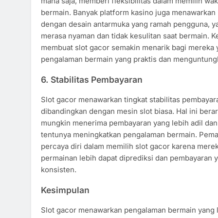
mana saja, memberi fleksibilitas dalam memilih wak
bermain. Banyak platform kasino juga menawarkan 
dengan desain antarmuka yang ramah pengguna, 
merasa nyaman dan tidak kesulitan saat bermain. 
membuat slot gacor semakin menarik bagi mereka 
pengalaman bermain yang praktis dan menguntung
6.
Stabilitas Pembayaran
Slot gacor menawarkan tingkat stabilitas pembayara
dibandingkan dengan mesin slot biasa. Hal ini berar
mungkin menerima pembayaran yang lebih adil dan 
tentunya meningkatkan pengalaman bermain. Pema
percaya diri dalam memilih slot gacor karena mere
permainan lebih dapat diprediksi dan pembayaran y
konsisten.
Kesimpulan
Slot gacor menawarkan pengalaman bermain yang