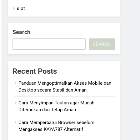
slot
Search
SEARCH
Recent Posts
Panduan Mengoptimalkan Akses Mobile dan
Desktop secara Stabil dan Aman
Cara Menyimpan Tautan agar Mudah
Ditemukan dan Tetap Aman
Cara Memperbarui Browser sebelum
Mengakses KAYA787 Alternatif