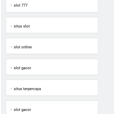
slot 777
situs slot
slot online
slot gacor
situs terpercaya
slot gacor