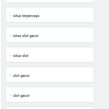
situs terpercaya
situs slot gacor
situs slot
slot gacor
slot gacor