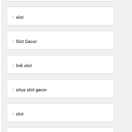
slot
Slot Gacor
link slot
situs slot gacor
slot