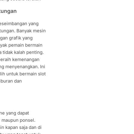
tungan
 keseimbangan yang
ntungan. Banyak mesin
gan grafik yang
yak pemain bermain
 tidak kalah penting.
meraih kemenangan
ng menyenangkan. Ini
ih untuk bermain slot
iburan dan
ine yang dapat
r maupun ponsel.
 kapan saja dan di