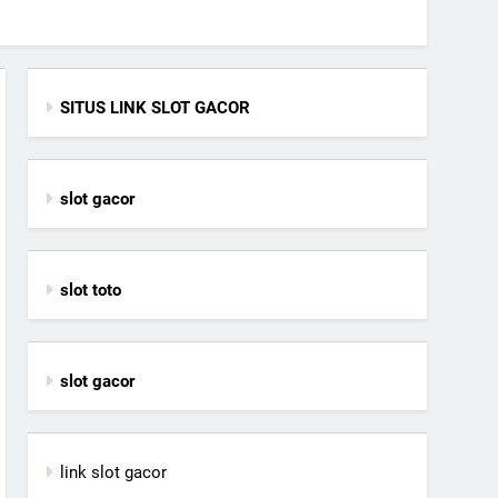
SITUS LINK SLOT GACOR
slot gacor
slot toto
slot gacor
link slot gacor