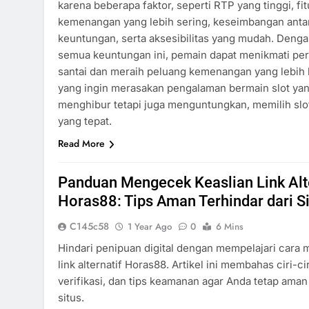
karena beberapa faktor, seperti RTP yang tinggi, fi
kemenangan yang lebih sering, keseimbangan anta
keuntungan, serta aksesibilitas yang mudah. Den
semua keuntungan ini, pemain dapat menikmati pe
santai dan meraih peluang kemenangan yang lebih 
yang ingin merasakan pengalaman bermain slot yan
menghibur tetapi juga menguntungkan, memilih slot
yang tepat.
Read More
Panduan Mengecek Keaslian Link Alt
Horas88: Tips Aman Terhindar dari Si
C145c58
1 Year Ago
0
6 Mins
Hindari penipuan digital dengan mempelajari cara
link alternatif Horas88. Artikel ini membahas ciri-ci
verifikasi, dan tips keamanan agar Anda tetap ama
situs.