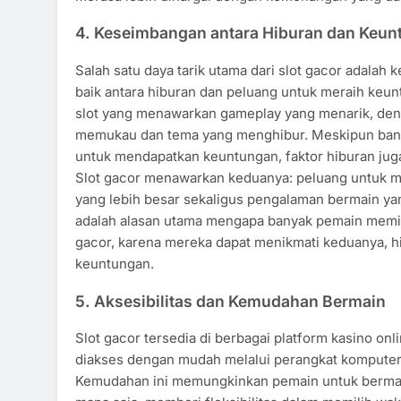
4.
Keseimbangan antara Hiburan dan Keun
Salah satu daya tarik utama dari slot gacor adalah
baik antara hiburan dan peluang untuk meraih keu
slot yang menawarkan gameplay yang menarik, den
memukau dan tema yang menghibur. Meskipun ban
untuk mendapatkan keuntungan, faktor hiburan juga
Slot gacor menawarkan keduanya: peluang untuk 
yang lebih besar sekaligus pengalaman bermain ya
adalah alasan utama mengapa banyak pemain memil
gacor, karena mereka dapat menikmati keduanya, h
keuntungan.
5.
Aksesibilitas dan Kemudahan Bermain
Slot gacor tersedia di berbagai platform kasino onl
diakses dengan mudah melalui perangkat kompute
Kemudahan ini memungkinkan pemain untuk bermain