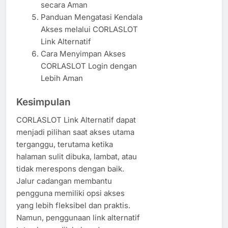
secara Aman
Panduan Mengatasi Kendala
Akses melalui CORLASLOT
Link Alternatif
Cara Menyimpan Akses
CORLASLOT Login dengan
Lebih Aman
Kesimpulan
CORLASLOT Link Alternatif dapat
menjadi pilihan saat akses utama
terganggu, terutama ketika
halaman sulit dibuka, lambat, atau
tidak merespons dengan baik.
Jalur cadangan membantu
pengguna memiliki opsi akses
yang lebih fleksibel dan praktis.
Namun, penggunaan link alternatif