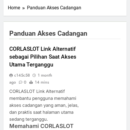
Home
Panduan Akses Cadangan
Panduan Akses Cadangan
CORLASLOT Link Alternatif
sebagai Pilihan Saat Akses
Utama Terganggu
c145c58
1 month
ago
0
14 mins
CORLASLOT Link Alternatif
membantu pengguna memahami
akses cadangan yang aman, jelas,
dan praktis saat halaman utama
sedang terganggu.
Memahami CORLASLOT