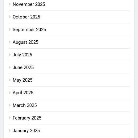
November 2025
October 2025
September 2025
August 2025
July 2025
June 2025
May 2025
April 2025
March 2025
February 2025
January 2025