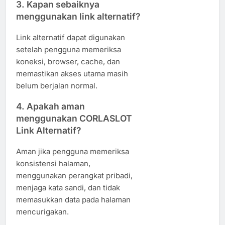
3. Kapan sebaiknya
menggunakan link alternatif?
Link alternatif dapat digunakan
setelah pengguna memeriksa
koneksi, browser, cache, dan
memastikan akses utama masih
belum berjalan normal.
4. Apakah aman
menggunakan CORLASLOT
Link Alternatif?
Aman jika pengguna memeriksa
konsistensi halaman,
menggunakan perangkat pribadi,
menjaga kata sandi, dan tidak
memasukkan data pada halaman
mencurigakan.