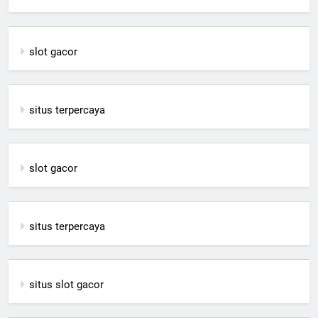
slot gacor
situs terpercaya
slot gacor
situs terpercaya
situs slot gacor