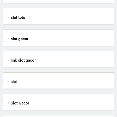
slot toto
slot gacor
link slot gacor
slot
Slot Gacor