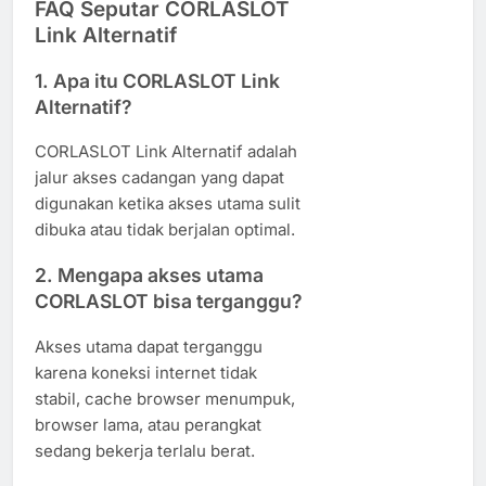
FAQ Seputar CORLASLOT
Link Alternatif
1. Apa itu CORLASLOT Link
Alternatif?
CORLASLOT Link Alternatif adalah
jalur akses cadangan yang dapat
digunakan ketika akses utama sulit
dibuka atau tidak berjalan optimal.
2. Mengapa akses utama
CORLASLOT bisa terganggu?
Akses utama dapat terganggu
karena koneksi internet tidak
stabil, cache browser menumpuk,
browser lama, atau perangkat
sedang bekerja terlalu berat.