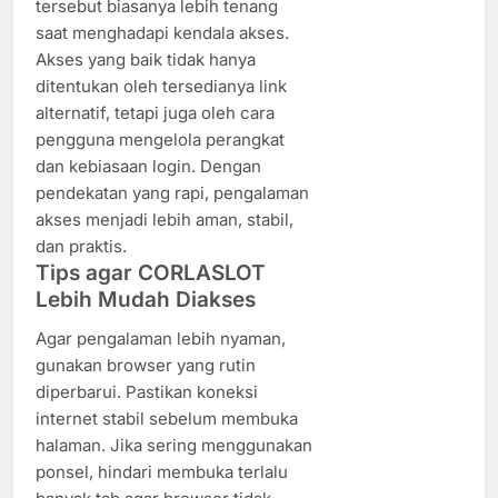
tersebut biasanya lebih tenang
saat menghadapi kendala akses.
Akses yang baik tidak hanya
ditentukan oleh tersedianya link
alternatif, tetapi juga oleh cara
pengguna mengelola perangkat
dan kebiasaan login. Dengan
pendekatan yang rapi, pengalaman
akses menjadi lebih aman, stabil,
dan praktis.
Tips agar CORLASLOT
Lebih Mudah Diakses
Agar pengalaman lebih nyaman,
gunakan browser yang rutin
diperbarui. Pastikan koneksi
internet stabil sebelum membuka
halaman. Jika sering menggunakan
ponsel, hindari membuka terlalu