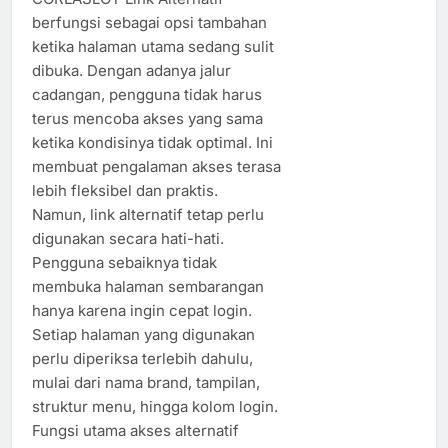
berfungsi sebagai opsi tambahan
ketika halaman utama sedang sulit
dibuka. Dengan adanya jalur
cadangan, pengguna tidak harus
terus mencoba akses yang sama
ketika kondisinya tidak optimal. Ini
membuat pengalaman akses terasa
lebih fleksibel dan praktis.
Namun, link alternatif tetap perlu
digunakan secara hati-hati.
Pengguna sebaiknya tidak
membuka halaman sembarangan
hanya karena ingin cepat login.
Setiap halaman yang digunakan
perlu diperiksa terlebih dahulu,
mulai dari nama brand, tampilan,
struktur menu, hingga kolom login.
Fungsi utama akses alternatif