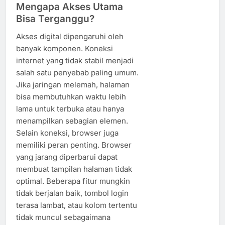
Mengapa Akses Utama
Bisa Terganggu?
Akses digital dipengaruhi oleh
banyak komponen. Koneksi
internet yang tidak stabil menjadi
salah satu penyebab paling umum.
Jika jaringan melemah, halaman
bisa membutuhkan waktu lebih
lama untuk terbuka atau hanya
menampilkan sebagian elemen.
Selain koneksi, browser juga
memiliki peran penting. Browser
yang jarang diperbarui dapat
membuat tampilan halaman tidak
optimal. Beberapa fitur mungkin
tidak berjalan baik, tombol login
terasa lambat, atau kolom tertentu
tidak muncul sebagaimana