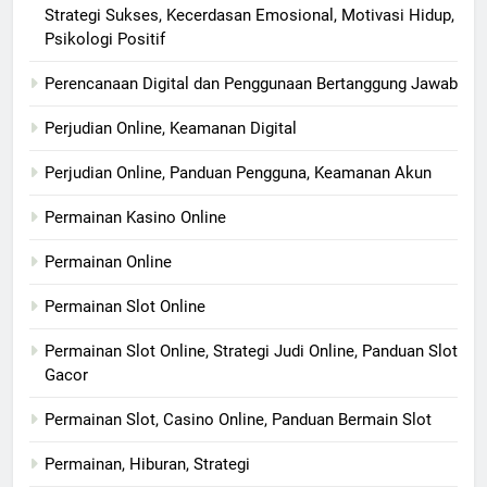
Strategi Sukses, Kecerdasan Emosional, Motivasi Hidup,
Psikologi Positif
Perencanaan Digital dan Penggunaan Bertanggung Jawab
Perjudian Online, Keamanan Digital
Perjudian Online, Panduan Pengguna, Keamanan Akun
Permainan Kasino Online
Permainan Online
Permainan Slot Online
Permainan Slot Online, Strategi Judi Online, Panduan Slot
Gacor
Permainan Slot, Casino Online, Panduan Bermain Slot
Permainan, Hiburan, Strategi