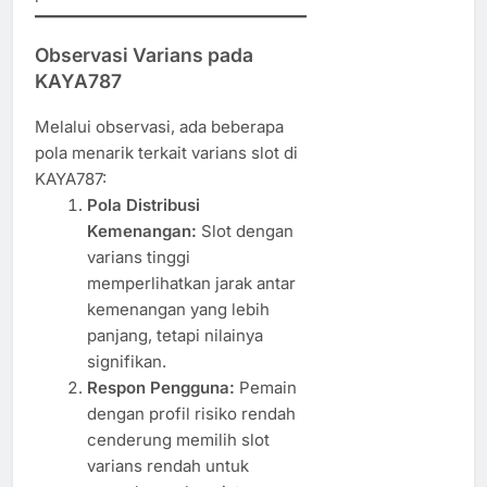
Observasi Varians pada
KAYA787
Melalui observasi, ada beberapa
pola menarik terkait varians slot di
KAYA787:
Pola Distribusi
Kemenangan:
Slot dengan
varians tinggi
memperlihatkan jarak antar
kemenangan yang lebih
panjang, tetapi nilainya
signifikan.
Respon Pengguna:
Pemain
dengan profil risiko rendah
cenderung memilih slot
varians rendah untuk