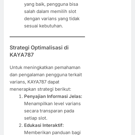
yang baik, pengguna bisa
salah dalam memilih slot
dengan varians yang tidak
sesuai kebutuhan.
Strategi Optimalisasi di
KAYA787
Untuk meningkatkan pemahaman
dan pengalaman pengguna terkait
varians, KAYA787 dapat
menerapkan strategi berikut:
Penyajian Informasi Jelas:
Menampilkan level varians
secara transparan pada
setiap slot.
Edukasi Interaktif:
Memberikan panduan bagi