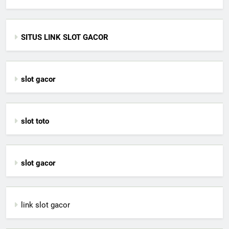
SITUS LINK SLOT GACOR
slot gacor
slot toto
slot gacor
link slot gacor