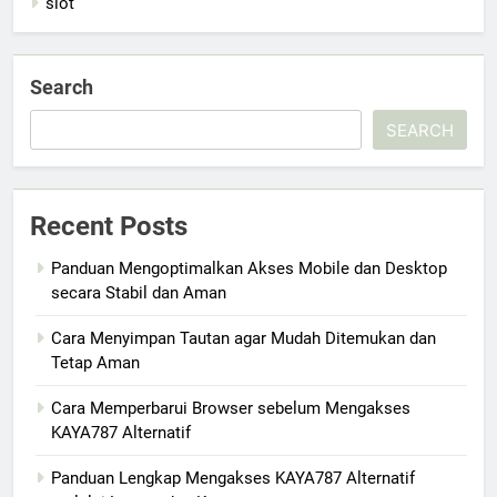
slot
Search
SEARCH
Recent Posts
Panduan Mengoptimalkan Akses Mobile dan Desktop
secara Stabil dan Aman
Cara Menyimpan Tautan agar Mudah Ditemukan dan
Tetap Aman
Cara Memperbarui Browser sebelum Mengakses
KAYA787 Alternatif
Panduan Lengkap Mengakses KAYA787 Alternatif