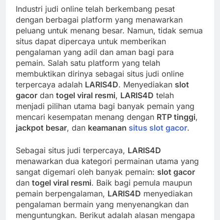
Industri judi online telah berkembang pesat
dengan berbagai platform yang menawarkan
peluang untuk menang besar. Namun, tidak semua
situs dapat dipercaya untuk memberikan
pengalaman yang adil dan aman bagi para
pemain. Salah satu platform yang telah
membuktikan dirinya sebagai situs judi online
terpercaya adalah
LARIS4D
. Menyediakan
slot
gacor
dan
togel viral resmi
,
LARIS4D
telah
menjadi pilihan utama bagi banyak pemain yang
mencari kesempatan menang dengan
RTP tinggi
,
jackpot besar
, dan
keamanan
situs slot gacor
.
Sebagai situs judi terpercaya,
LARIS4D
menawarkan dua kategori permainan utama yang
sangat digemari oleh banyak pemain:
slot gacor
dan
togel viral resmi
. Baik bagi pemula maupun
pemain berpengalaman,
LARIS4D
menyediakan
pengalaman bermain yang menyenangkan dan
menguntungkan. Berikut adalah alasan mengapa