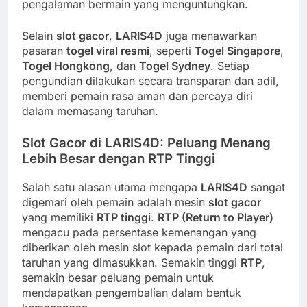
pengalaman bermain yang menguntungkan.
Selain
slot gacor
,
LARIS4D
juga menawarkan
pasaran
togel viral resmi
, seperti
Togel Singapore
,
Togel Hongkong
, dan
Togel Sydney
. Setiap
pengundian dilakukan secara transparan dan adil,
memberi pemain rasa aman dan percaya diri
dalam memasang taruhan.
Slot Gacor di LARIS4D: Peluang Menang
Lebih Besar dengan RTP Tinggi
Salah satu alasan utama mengapa
LARIS4D
sangat
digemari oleh pemain adalah mesin
slot gacor
yang memiliki
RTP tinggi
.
RTP (Return to Player)
mengacu pada persentase kemenangan yang
diberikan oleh mesin slot kepada pemain dari total
taruhan yang dimasukkan. Semakin tinggi
RTP
,
semakin besar peluang pemain untuk
mendapatkan pengembalian dalam bentuk