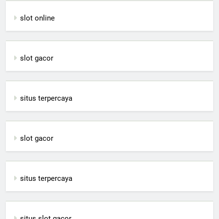
slot online
slot gacor
situs terpercaya
slot gacor
situs terpercaya
situs slot gacor