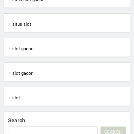
situs slot
slot gacor
slot gacor
slot
Search
SEARCH