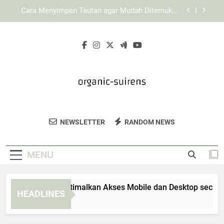
Skip
Cara Memperbarui Browser sebelum Mengakses
to
KAYA787 Alternatif
content
Panduan Lengkap Mengakses KAYA787 Alternatif
melalui Laptop dan Komputer
Panduan Mengoptimalkan Akses Mobile dan
Desktop secara Stabil dan Aman
Cara Menyimpan Tautan agar Mudah Ditemukan
dan Tetap Aman
Cara Memperbarui Browser sebelum Mengakses
KAYA787 Alternatif
Organic Suirens
Temukan Produk Organik Dan Solusi
Panduan Lengkap Mengakses KAYA787 Alternatif
NEWSLETTER
RANDOM NEWS
melalui Laptop dan Komputer
Kesehatan Alami Di Organic Suirens. Untuk
Gaya Hidup Yang Lebih Sehat Dan Alami.
MENU
anduan Mengoptimalkan Akses Mobile dan Desktop secara St
HEADLINES
 Weeks Ago