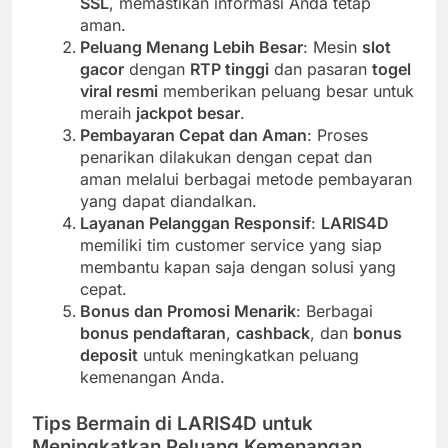
SSL
, memastikan informasi Anda tetap
aman.
Peluang Menang Lebih Besar
: Mesin
slot
gacor
dengan
RTP tinggi
dan pasaran
togel
viral resmi
memberikan peluang besar untuk
meraih
jackpot besar
.
Pembayaran Cepat dan Aman
: Proses
penarikan dilakukan dengan cepat dan
aman melalui berbagai metode pembayaran
yang dapat diandalkan.
Layanan Pelanggan Responsif
:
LARIS4D
memiliki tim customer service yang siap
membantu kapan saja dengan solusi yang
cepat.
Bonus dan Promosi Menarik
: Berbagai
bonus pendaftaran
,
cashback
, dan
bonus
deposit
untuk meningkatkan peluang
kemenangan Anda.
Tips Bermain di LARIS4D untuk
Meningkatkan Peluang Kemenangan