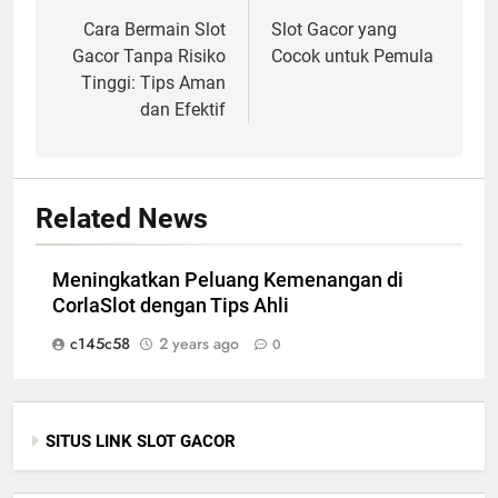
navigation
Cara Bermain Slot
Slot Gacor yang
Gacor Tanpa Risiko
Cocok untuk Pemula
Tinggi: Tips Aman
dan Efektif
Related News
Meningkatkan Peluang Kemenangan di
CorlaSlot dengan Tips Ahli
c145c58
2 years ago
0
SITUS LINK SLOT GACOR