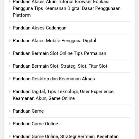
Panduan Akses Akun Tutorial Browser Edukasi
Pengguna Tips Keamanan Digital Dasar Penggunaan
Platform
Panduan Akses Cadangan
Panduan Akses Mobile Pengguna Digital
Panduan Bermain Slot Online Tips Permainan
Panduan Bermain Slot, Strategi Slot, Fitur Slot
Panduan Desktop dan Keamanan Akses
Panduan Digital, Tips Teknologi, User Experience,
Keamanan Akun, Game Online
Panduan Game
Panduan Game Online
Panduan Game Online, Strategi Bermain, Kesehatan