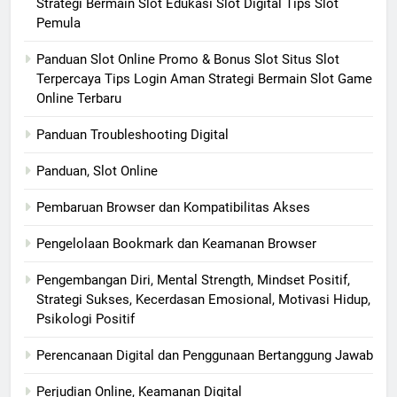
Strategi Bermain Slot Edukasi Slot Digital Tips Slot
Pemula
Panduan Slot Online Promo & Bonus Slot Situs Slot
Terpercaya Tips Login Aman Strategi Bermain Slot Game
Online Terbaru
Panduan Troubleshooting Digital
Panduan, Slot Online
Pembaruan Browser dan Kompatibilitas Akses
Pengelolaan Bookmark dan Keamanan Browser
Pengembangan Diri, Mental Strength, Mindset Positif,
Strategi Sukses, Kecerdasan Emosional, Motivasi Hidup,
Psikologi Positif
Perencanaan Digital dan Penggunaan Bertanggung Jawab
Perjudian Online, Keamanan Digital