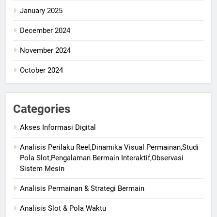
January 2025
December 2024
November 2024
October 2024
Categories
Akses Informasi Digital
Analisis Perilaku Reel,Dinamika Visual Permainan,Studi
Pola Slot,Pengalaman Bermain Interaktif,Observasi
Sistem Mesin
Analisis Permainan & Strategi Bermain
Analisis Slot & Pola Waktu