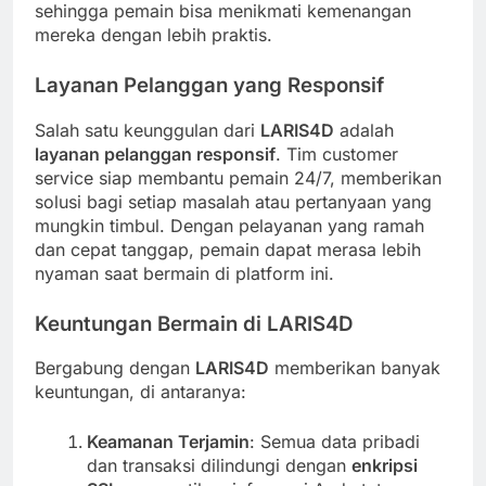
sehingga pemain bisa menikmati kemenangan
mereka dengan lebih praktis.
Layanan Pelanggan yang Responsif
Salah satu keunggulan dari
LARIS4D
adalah
layanan pelanggan responsif
. Tim customer
service siap membantu pemain 24/7, memberikan
solusi bagi setiap masalah atau pertanyaan yang
mungkin timbul. Dengan pelayanan yang ramah
dan cepat tanggap, pemain dapat merasa lebih
nyaman saat bermain di platform ini.
Keuntungan Bermain di LARIS4D
Bergabung dengan
LARIS4D
memberikan banyak
keuntungan, di antaranya:
Keamanan Terjamin
: Semua data pribadi
dan transaksi dilindungi dengan
enkripsi