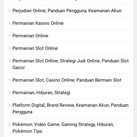
Perjudian Online, Panduan Pengguna, Keamanan Akun
Permainan Kasino Online
Permainan Online
Permainan Slot Online
Permainan Slot Online, Strategi Judi Online, Panduan Slot
Gacor
Permainan Slot, Casino Online, Panduan Bermain Slot
Permainan, Hiburan, Strategi
Platform Digital, Brand Review, Keamanan Akun, Panduan
Pengguna
Pokémon, Video Game, Gaming Strategy, Hiburan,
Pokémon Tips