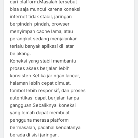
dari platform.Masalah tersebut
bisa saja muncul karena koneksi
internet tidak stabil, jaringan
berpindah-pindah, browser
menyimpan cache lama, atau
perangkat sedang menjalankan
terlalu banyak aplikasi di latar
belakang.
Koneksi yang stabil membantu
proses akses berjalan lebih
konsisten.Ketika jaringan lancar,
halaman lebih cepat dimuat,
tombol lebih responsif, dan proses
autentikasi dapat berjalan tanpa
gangguan.Sebaliknya, koneksi
yang lemah dapat membuat
pengguna merasa platform
bermasalah, padahal kendalanya
berada di sisi jaringan.