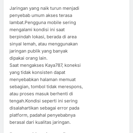
Jaringan yang naik turun menjadi
penyebab umum akses terasa
lambat.Pengguna mobile sering
mengalami kondisi ini saat
berpindah lokasi, berada di area
sinyal lemah, atau menggunakan
jaringan publik yang banyak
dipakai orang lain.
Saat mengakses Kaya787, koneksi
yang tidak konsisten dapat
menyebabkan halaman memuat
sebagian, tombol tidak merespons,
atau proses masuk berhenti di
tengah.Kondisi seperti ini sering
disalahartikan sebagai error pada
platform, padahal penyebabnya
berasal dari kualitas jaringan.