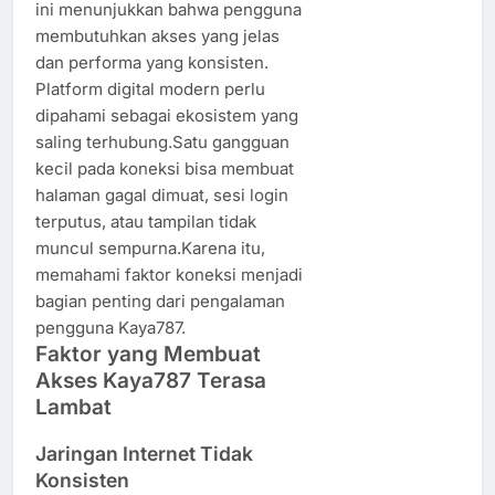
ini menunjukkan bahwa pengguna
membutuhkan akses yang jelas
dan performa yang konsisten.
Platform digital modern perlu
dipahami sebagai ekosistem yang
saling terhubung.Satu gangguan
kecil pada koneksi bisa membuat
halaman gagal dimuat, sesi login
terputus, atau tampilan tidak
muncul sempurna.Karena itu,
memahami faktor koneksi menjadi
bagian penting dari pengalaman
pengguna Kaya787.
Faktor yang Membuat
Akses Kaya787 Terasa
Lambat
Jaringan Internet Tidak
Konsisten