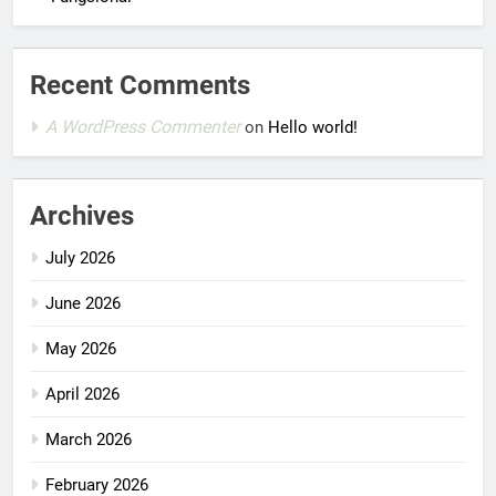
Recent Comments
A WordPress Commenter
on
Hello world!
Archives
July 2026
June 2026
May 2026
April 2026
March 2026
February 2026