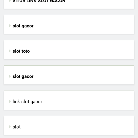
SITUS LINK SLOT GACOR
slot gacor
slot toto
slot gacor
link slot gacor
slot