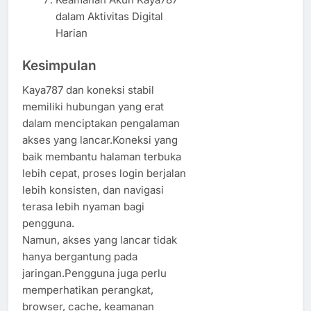
dalam Aktivitas Digital
Harian
Kesimpulan
Kaya787 dan koneksi stabil
memiliki hubungan yang erat
dalam menciptakan pengalaman
akses yang lancar.Koneksi yang
baik membantu halaman terbuka
lebih cepat, proses login berjalan
lebih konsisten, dan navigasi
terasa lebih nyaman bagi
pengguna.
Namun, akses yang lancar tidak
hanya bergantung pada
jaringan.Pengguna juga perlu
memperhatikan perangkat,
browser, cache, keamanan