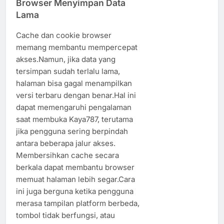
Browser Menyimpan Data
Lama
Cache dan cookie browser
memang membantu mempercepat
akses.Namun, jika data yang
tersimpan sudah terlalu lama,
halaman bisa gagal menampilkan
versi terbaru dengan benar.Hal ini
dapat memengaruhi pengalaman
saat membuka Kaya787, terutama
jika pengguna sering berpindah
antara beberapa jalur akses.
Membersihkan cache secara
berkala dapat membantu browser
memuat halaman lebih segar.Cara
ini juga berguna ketika pengguna
merasa tampilan platform berbeda,
tombol tidak berfungsi, atau