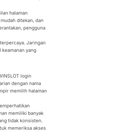
ilan halaman
 mudah ditekan, dan
 berantakan, pengguna
 terpercaya. Jaringan
ol keamanan yang
WINSLOT login
carian dengan nama
hampir memilih halaman
memperhatikan
aman memiliki banyak
ang tidak konsisten.
ntuk memeriksa akses