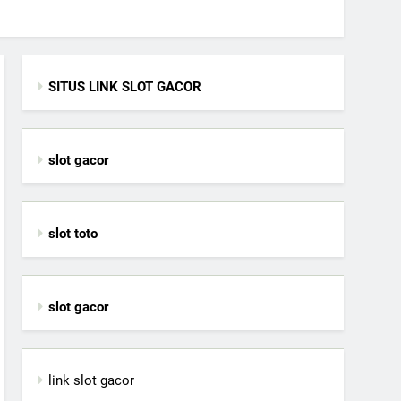
SITUS LINK SLOT GACOR
slot gacor
slot toto
slot gacor
link slot gacor