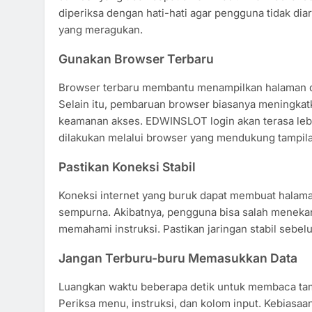
diperiksa dengan hati-hati agar pengguna tidak di
yang meragukan.
Gunakan Browser Terbaru
Browser terbaru membantu menampilkan halaman de
Selain itu, pembaruan browser biasanya meningkatk
keamanan akses. EDWINSLOT login akan terasa leb
dilakukan melalui browser yang mendukung tampil
Pastikan Koneksi Stabil
Koneksi internet yang buruk dapat membuat halama
sempurna. Akibatnya, pengguna bisa salah menekan
memahami instruksi. Pastikan jaringan stabil sebelu
Jangan Terburu-buru Memasukkan Data
Luangkan waktu beberapa detik untuk membaca tam
Periksa menu, instruksi, dan kolom input. Kebiasaan 