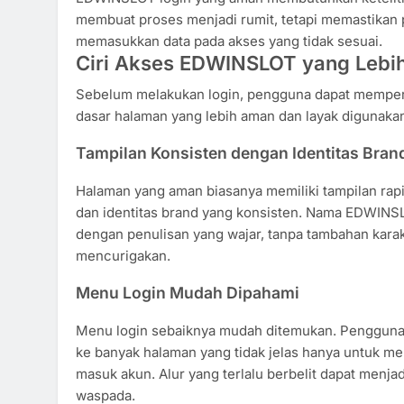
membuat proses menjadi rumit, tetapi memastikan 
memasukkan data pada akses yang tidak sesuai.
Ciri Akses EDWINSLOT yang Lebi
Sebelum melakukan login, pengguna dapat memperh
dasar halaman yang lebih aman dan layak digunaka
Tampilan Konsisten dengan Identitas Bran
Halaman yang aman biasanya memiliki tampilan rapi,
dan identitas brand yang konsisten. Nama EDWINSL
dengan penulisan yang wajar, tanpa tambahan karak
mencurigakan.
Menu Login Mudah Dipahami
Menu login sebaiknya mudah ditemukan. Pengguna 
ke banyak halaman yang tidak jelas hanya untuk 
masuk akun. Alur yang terlalu berbelit dapat menjad
waspada.