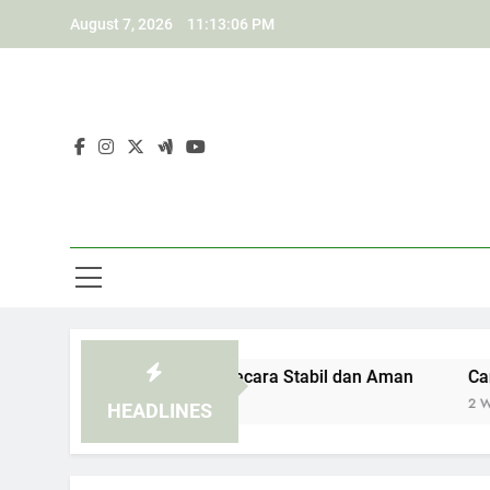
Skip
August 7, 2026
11:13:07 PM
to
content
Org
Temukan P
le dan Desktop secara Stabil dan Aman
Cara Menyimpa
2 Weeks Ago
HEADLINES