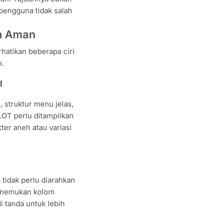
pengguna tidak salah
h Aman
atikan beberapa ciri
n.
d
 struktur menu jelas,
OT perlu ditampilkan
ter aneh atau variasi
tidak perlu diarahkan
menemukan kolom
i tanda untuk lebih