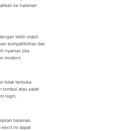
arahkan ke halaman
ngan lebih stabil.
an kompatibilitas dan
ih nyaman jika
an modern.
n tidak terbuka
 tombol atau salah
m login.
pilan halaman.
kecil ini dapat