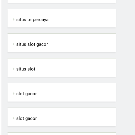
situs terpercaya
situs slot gacor
situs slot
slot gacor
slot gacor