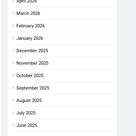
April 2026
March 2026
February 2026
January 2026
December 2025
November 2025
October 2025
September 2025
August 2025
July 2025
June 2025