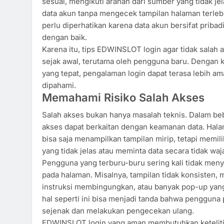
sesuai, mengikuti arahan dari sumber yang tidak j
data akun tanpa mengecek tampilan halaman terlebih
perlu diperhatikan karena data akun bersifat pribad
dengan baik.
Karena itu, tips EDWINSLOT login agar tidak salah 
sejak awal, terutama oleh pengguna baru. Dengan k
yang tepat, pengalaman login dapat terasa lebih am
dipahami.
Memahami Risiko Salah Akses
Salah akses bukan hanya masalah teknis. Dalam be
akses dapat berkaitan dengan keamanan data. Hala
bisa saja menampilkan tampilan mirip, tetapi memili
yang tidak jelas atau meminta data secara tidak waja
Pengguna yang terburu-buru sering kali tidak meny
pada halaman. Misalnya, tampilan tidak konsisten, m
instruksi membingungkan, atau banyak pop-up ya
hal seperti ini bisa menjadi tanda bahwa pengguna 
sejenak dan melakukan pengecekan ulang.
EDWINSLOT login yang aman membutuhkan keteliti