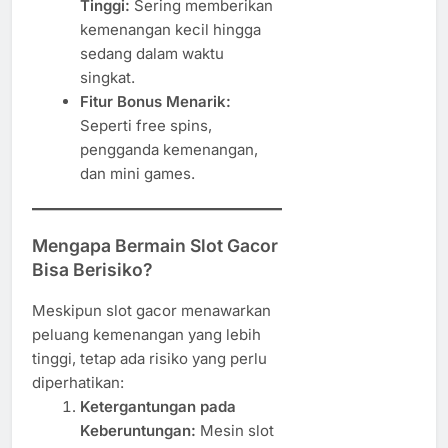
Tinggi:
Sering memberikan
kemenangan kecil hingga
sedang dalam waktu
singkat.
Fitur Bonus Menarik:
Seperti free spins,
pengganda kemenangan,
dan mini games.
Mengapa Bermain Slot Gacor
Bisa Berisiko?
Meskipun slot gacor menawarkan
peluang kemenangan yang lebih
tinggi, tetap ada risiko yang perlu
diperhatikan:
Ketergantungan pada
Keberuntungan:
Mesin slot