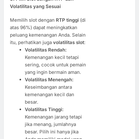
Volatilitas yang Sesuai
Memilih slot dengan
RTP tinggi
(di
atas 96%) dapat meningkatkan
peluang kemenangan Anda. Selain
itu, perhatikan juga
volatilitas slot
:
Volatilitas Rendah:
Kemenangan kecil tetapi
sering, cocok untuk pemain
yang ingin bermain aman.
Volatilitas Menengah:
Keseimbangan antara
kemenangan kecil dan
besar.
Volatilitas Tinggi:
Kemenangan jarang tetapi
jika menang, jumlahnya
besar. Pilih ini hanya jika