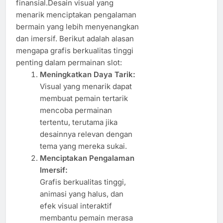
finansial.Desain visual yang
menarik menciptakan pengalaman
bermain yang lebih menyenangkan
dan imersif. Berikut adalah alasan
mengapa grafis berkualitas tinggi
penting dalam permainan slot:
Meningkatkan Daya Tarik:
Visual yang menarik dapat
membuat pemain tertarik
mencoba permainan
tertentu, terutama jika
desainnya relevan dengan
tema yang mereka sukai.
Menciptakan Pengalaman
Imersif:
Grafis berkualitas tinggi,
animasi yang halus, dan
efek visual interaktif
membantu pemain merasa