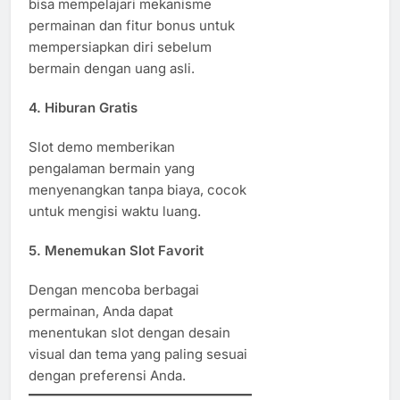
bisa mempelajari mekanisme
permainan dan fitur bonus untuk
mempersiapkan diri sebelum
bermain dengan uang asli.
4. Hiburan Gratis
Slot demo memberikan
pengalaman bermain yang
menyenangkan tanpa biaya, cocok
untuk mengisi waktu luang.
5. Menemukan Slot Favorit
Dengan mencoba berbagai
permainan, Anda dapat
menentukan slot dengan desain
visual dan tema yang paling sesuai
dengan preferensi Anda.