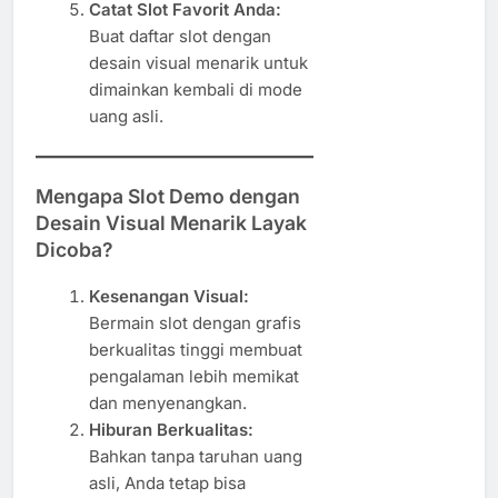
Catat Slot Favorit Anda:
Buat daftar slot dengan
desain visual menarik untuk
dimainkan kembali di mode
uang asli.
Mengapa Slot Demo dengan
Desain Visual Menarik Layak
Dicoba?
Kesenangan Visual:
Bermain slot dengan grafis
berkualitas tinggi membuat
pengalaman lebih memikat
dan menyenangkan.
Hiburan Berkualitas:
Bahkan tanpa taruhan uang
asli, Anda tetap bisa