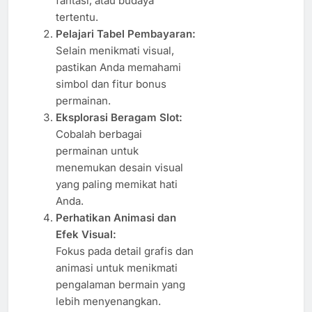
fantasi, atau budaya
tertentu.
Pelajari Tabel Pembayaran:
Selain menikmati visual,
pastikan Anda memahami
simbol dan fitur bonus
permainan.
Eksplorasi Beragam Slot:
Cobalah berbagai
permainan untuk
menemukan desain visual
yang paling memikat hati
Anda.
Perhatikan Animasi dan
Efek Visual:
Fokus pada detail grafis dan
animasi untuk menikmati
pengalaman bermain yang
lebih menyenangkan.