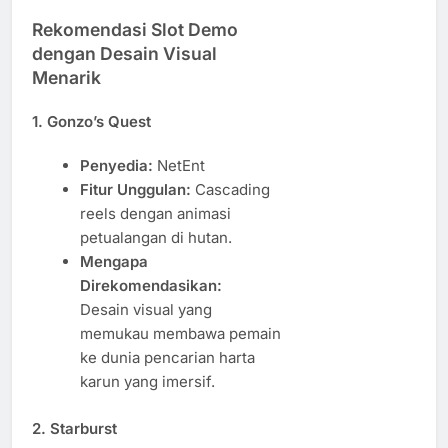
Rekomendasi Slot Demo
dengan Desain Visual
Menarik
1. Gonzo’s Quest
Penyedia:
NetEnt
Fitur Unggulan:
Cascading
reels dengan animasi
petualangan di hutan.
Mengapa
Direkomendasikan:
Desain visual yang
memukau membawa pemain
ke dunia pencarian harta
karun yang imersif.
2. Starburst