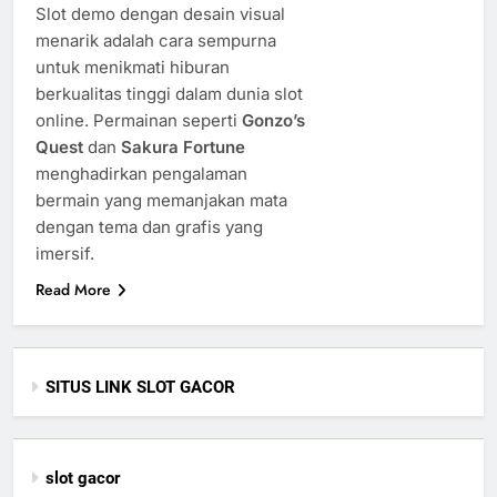
Slot demo dengan desain visual
menarik adalah cara sempurna
untuk menikmati hiburan
berkualitas tinggi dalam dunia slot
online. Permainan seperti
Gonzo’s
Quest
dan
Sakura Fortune
menghadirkan pengalaman
bermain yang memanjakan mata
dengan tema dan grafis yang
imersif.
Read More
SITUS LINK SLOT GACOR
slot gacor