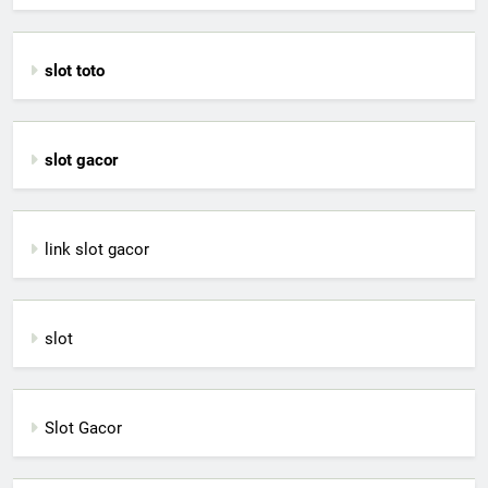
slot toto
slot gacor
link slot gacor
slot
Slot Gacor