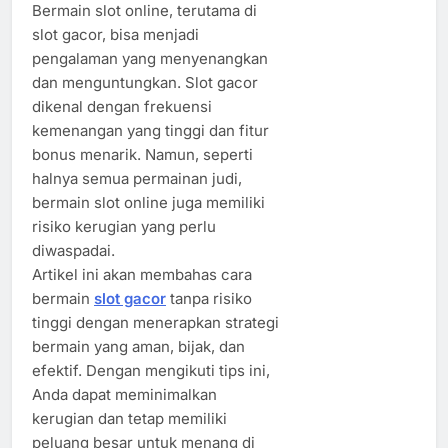
Bermain slot online, terutama di
slot gacor, bisa menjadi
pengalaman yang menyenangkan
dan menguntungkan. Slot gacor
dikenal dengan frekuensi
kemenangan yang tinggi dan fitur
bonus menarik. Namun, seperti
halnya semua permainan judi,
bermain slot online juga memiliki
risiko kerugian yang perlu
diwaspadai.
Artikel ini akan membahas cara
bermain
slot gacor
tanpa risiko
tinggi dengan menerapkan strategi
bermain yang aman, bijak, dan
efektif. Dengan mengikuti tips ini,
Anda dapat meminimalkan
kerugian dan tetap memiliki
peluang besar untuk menang di