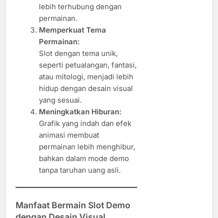
lebih terhubung dengan
permainan.
Memperkuat Tema
Permainan:
Slot dengan tema unik,
seperti petualangan, fantasi,
atau mitologi, menjadi lebih
hidup dengan desain visual
yang sesuai.
Meningkatkan Hiburan:
Grafik yang indah dan efek
animasi membuat
permainan lebih menghibur,
bahkan dalam mode demo
tanpa taruhan uang asli.
Manfaat Bermain Slot Demo
dengan Desain Visual