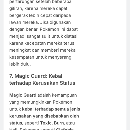
pertarungan setelah beberapa
giliran, karena mereka dapat
bergerak lebih cepat daripada
lawan mereka. Jika digunakan
dengan benar, Pokémon ini dapat
menjadi sangat sulit untuk diatasi,
karena kecepatan mereka terus
meningkat dan memberi mereka
kesempatan untuk menyerang
lebih dulu.
7.
Magic Guard: Kebal
terhadap Kerusakan Status
Magic Guard
adalah kemampuan
yang memungkinkan Pokémon
untuk
kebal terhadap semua jenis
kerusakan yang disebabkan oleh
status
, seperti
Toxic
,
Burn
, atau
Hail
. Pokémon seperti
Clefable