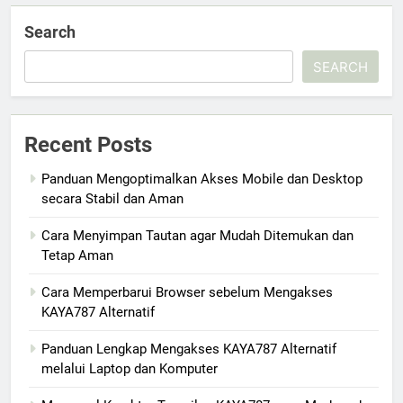
Search
SEARCH
Recent Posts
Panduan Mengoptimalkan Akses Mobile dan Desktop
secara Stabil dan Aman
Cara Menyimpan Tautan agar Mudah Ditemukan dan
Tetap Aman
Cara Memperbarui Browser sebelum Mengakses
KAYA787 Alternatif
Panduan Lengkap Mengakses KAYA787 Alternatif
melalui Laptop dan Komputer