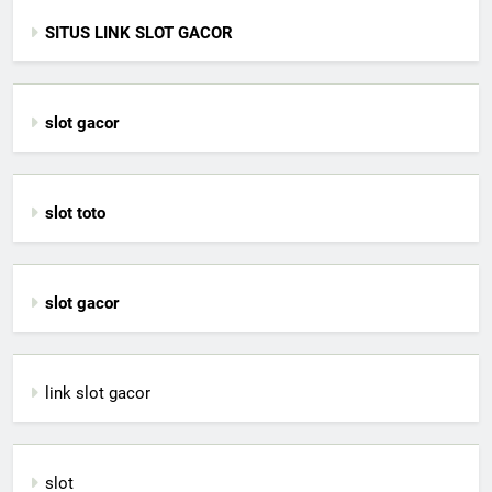
SITUS LINK SLOT GACOR
slot gacor
slot toto
slot gacor
link slot gacor
slot