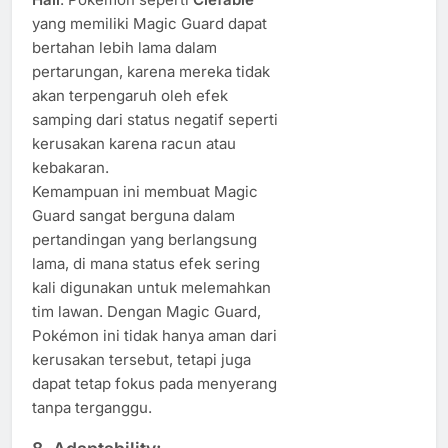
yang memiliki Magic Guard dapat
bertahan lebih lama dalam
pertarungan, karena mereka tidak
akan terpengaruh oleh efek
samping dari status negatif seperti
kerusakan karena racun atau
kebakaran.
Kemampuan ini membuat Magic
Guard sangat berguna dalam
pertandingan yang berlangsung
lama, di mana status efek sering
kali digunakan untuk melemahkan
tim lawan. Dengan Magic Guard,
Pokémon ini tidak hanya aman dari
kerusakan tersebut, tetapi juga
dapat tetap fokus pada menyerang
tanpa terganggu.