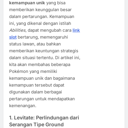
kemampuan unik
yang bisa
memberikan keunggulan besar
dalam pertarungan. Kemampuan
ini, yang dikenal dengan istilah
Abilities
, dapat mengubah cara
link
slot
bertarung, memengaruhi
status lawan, atau bahkan
memberikan keuntungan strategis
dalam situasi tertentu. Di artikel ini,
kita akan membahas beberapa
Pokémon yang memiliki
kemampuan unik dan bagaimana
kemampuan tersebut dapat
digunakan dalam berbagai
pertarungan untuk mendapatkan
kemenangan.
1.
Levitate: Perlindungan dari
Serangan Tipe Ground