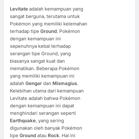
Levitate
adalah kemampuan yang
sangat berguna, terutama untuk
Pokémon yang memiliki kelemahan
terhadap tipe
Ground
. Pokémon
dengan kemampuan ini
sepenuhnya kebal terhadap
serangan tipe Ground, yang
biasanya sangat kuat dan
mematikan. Beberapa Pokémon
yang memiliki kemampuan ini
adalah
Gengar
dan
Mismagius
.
Kelebihan utama dari kemampuan
Levitate adalah bahwa Pokémon
dengan kemampuan ini dapat
menghindari serangan seperti
Earthquake
, yang sering
digunakan oleh banyak Pokémon
tipe
Ground
atau
Rock
. Hal ini