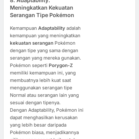
8.
Adaptability:
Meningkatkan Kekuatan
Serangan Tipe Pokémon
Kemampuan
Adaptability
adalah
kemampuan yang meningkatkan
kekuatan serangan
Pokémon
dengan tipe yang sama dengan
serangan yang mereka gunakan.
Pokémon seperti
Porygon-Z
memiliki kemampuan ini, yang
membuatnya lebih kuat saat
menggunakan serangan tipe
Normal atau serangan lain yang
sesuai dengan tipenya.
Dengan Adaptability, Pokémon ini
dapat menghasilkan kerusakan
yang lebih besar daripada
Pokémon biasa, menjadikannya