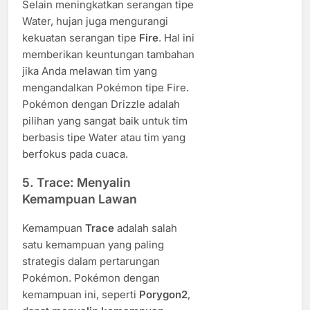
Selain meningkatkan serangan tipe
Water, hujan juga mengurangi
kekuatan serangan tipe
Fire
. Hal ini
memberikan keuntungan tambahan
jika Anda melawan tim yang
mengandalkan Pokémon tipe Fire.
Pokémon dengan Drizzle adalah
pilihan yang sangat baik untuk tim
berbasis tipe Water atau tim yang
berfokus pada cuaca.
5.
Trace: Menyalin
Kemampuan Lawan
Kemampuan
Trace
adalah salah
satu kemampuan yang paling
strategis dalam pertarungan
Pokémon. Pokémon dengan
kemampuan ini, seperti
Porygon2
,