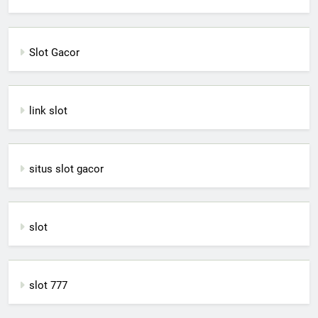
Slot Gacor
link slot
situs slot gacor
slot
slot 777