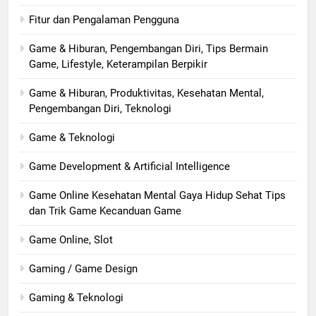
Fitur dan Pengalaman Pengguna
Game & Hiburan, Pengembangan Diri, Tips Bermain
Game, Lifestyle, Keterampilan Berpikir
Game & Hiburan, Produktivitas, Kesehatan Mental,
Pengembangan Diri, Teknologi
Game & Teknologi
Game Development & Artificial Intelligence
Game Online Kesehatan Mental Gaya Hidup Sehat Tips
dan Trik Game Kecanduan Game
Game Online, Slot
Gaming / Game Design
Gaming & Teknologi