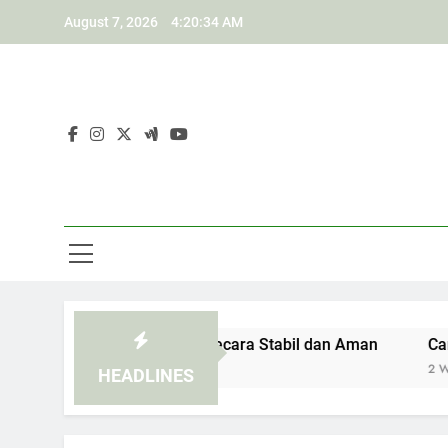
Skip
August 7, 2026
4:20:35 AM
to
content
Org
Temukan P
le dan Desktop secara Stabil dan Aman
Cara Menyimp
2 Weeks Ago
HEADLINES