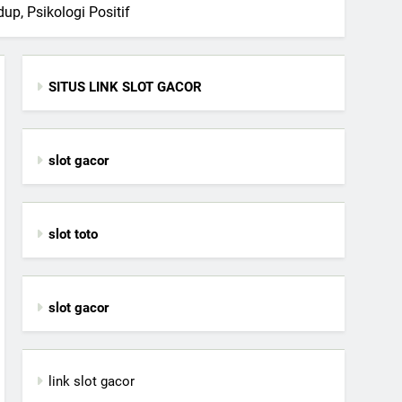
up, Psikologi Positif
SITUS LINK SLOT GACOR
slot gacor
slot toto
slot gacor
link slot gacor