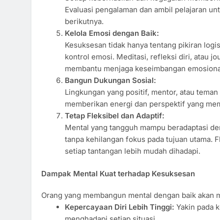
Evaluasi pengalaman dan ambil pelajaran unt
berikutnya.
Kelola Emosi dengan Baik:
Kesuksesan tidak hanya tentang pikiran logis,
kontrol emosi. Meditasi, refleksi diri, atau jo
membantu menjaga keseimbangan emosiona
Bangun Dukungan Sosial:
Lingkungan yang positif, mentor, atau tem
memberikan energi dan perspektif yang mem
Tetap Fleksibel dan Adaptif:
Mental yang tangguh mampu beradaptasi d
tanpa kehilangan fokus pada tujuan utama. F
setiap tantangan lebih mudah dihadapi.
Dampak Mental Kuat terhadap Kesuksesan
Orang yang membangun mental dengan baik akan 
Kepercayaan Diri Lebih Tinggi:
Yakin pada 
menghadapi setiap situasi.