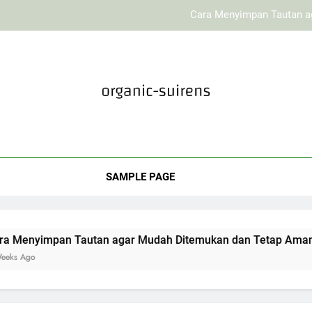
Cara Menyimpan Tautan a
Cara Memperbarui Browser s
Panduan Lengkap Mengakses KAYA787 Alt
Panduan Mengoptimalkan Akses Mobile
anic Suirens
Cara Menyimpan Tautan a
roduk Organik Dan Solusi Kesehatan Alami Di Organic Suirens
Cara Memperbarui Browser s
SAMPLE PAGE
Panduan Lengkap Mengakses KAYA787 Alt
an Tautan agar Mudah Ditemukan dan Tetap Aman
Cara
3 Wee