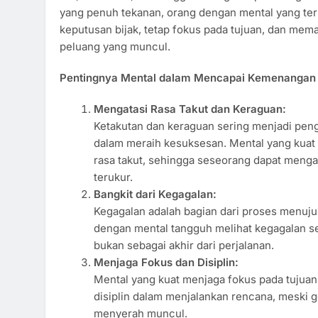
yang penuh tekanan, orang dengan mental yang ter
keputusan bijak, tetap fokus pada tujuan, dan mem
peluang yang muncul.
Pentingnya Mental dalam Mencapai Kemenangan
Mengatasi Rasa Takut dan Keraguan:
Ketakutan dan keraguan sering menjadi pen
dalam meraih kesuksesan. Mental yang kua
rasa takut, sehingga seseorang dapat menga
terukur.
Bangkit dari Kegagalan:
Kegagalan adalah bagian dari proses menuj
dengan mental tangguh melihat kegagalan se
bukan sebagai akhir dari perjalanan.
Menjaga Fokus dan Disiplin:
Mental yang kuat menjaga fokus pada tuju
disiplin dalam menjalankan rencana, meski 
menyerah muncul.