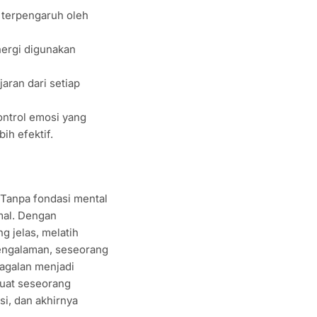
terpengaruh oleh
ergi digunakan
aran dari setiap
ntrol emosi yang
ih efektif.
 Tanpa fondasi mental
mal. Dengan
 jelas, melatih
 pengalaman, seseorang
agalan menjadi
uat seseorang
i, dan akhirnya