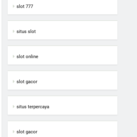
slot 777
situs slot
slot online
slot gacor
situs terpercaya
slot gacor