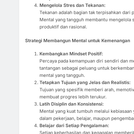
Mengelola Stres dan Tekanan:
Tekanan adalah bagian tak terpisahkan dari 
Mental yang tangguh membantu mengelola st
produktif dan rasional.
Strategi Membangun Mental untuk Kemenangan
Kembangkan Mindset Positif:
Percaya pada kemampuan diri sendiri dan me
tantangan sebagai peluang untuk berkemban
mental yang tangguh.
Tetapkan Tujuan yang Jelas dan Realistis:
Tujuan yang spesifik memberi arah, memotiv
membuat progres lebih terukur.
Latih Disiplin dan Konsistensi:
Mental yang kuat tumbuh melalui kebiasaan y
dalam pekerjaan, belajar, maupun pengemban
Belajar dari Setiap Pengalaman:
Setiap keberhasilan dan kegagalan memberik