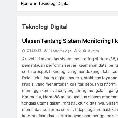
Home
Teknologi Digital
Teknologi Digital
Ulasan Tentang Sistem Monitoring H
C145c58
11 Months Ago
0
6 Mins
Artikel ini mengulas sistem monitoring di Horas88
pemantauan performa server, keamanan data, pen
serta prospek teknologi yang mendukung stabilitas l
Dalam ekosistem digital modern,
stabilitas layanan
krusial yang menentukan kualitas sebuah platfor
meninggalkan layanan yang sering mengalami gang
Karena itu,
Horas88
menempatkan
sistem monitor
fondasi utama dalam infrastruktur digitalnya. Sistem
memantau performa server, tetapi juga memastika
ketersediaan data, serta kenyamanan pengguna se