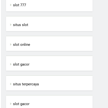
slot 777
situs slot
slot online
slot gacor
situs terpercaya
slot gacor