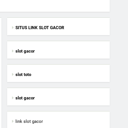
SITUS LINK SLOT GACOR
slot gacor
slot toto
slot gacor
link slot gacor