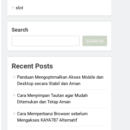
slot
Search
SEARCH
Recent Posts
Panduan Mengoptimalkan Akses Mobile dan
Desktop secara Stabil dan Aman
Cara Menyimpan Tautan agar Mudah
Ditemukan dan Tetap Aman
Cara Memperbarui Browser sebelum
Mengakses KAYA787 Alternatif