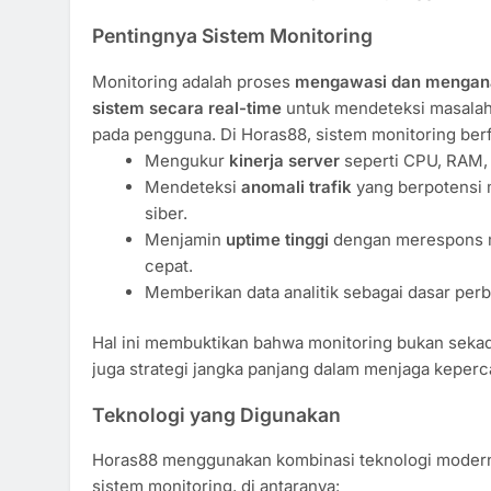
Pentingnya Sistem Monitoring
Monitoring adalah proses
mengawasi dan mengana
sistem secara real-time
untuk mendeteksi masala
pada pengguna. Di Horas88, sistem monitoring berf
Mengukur
kinerja server
seperti CPU, RAM,
Mendeteksi
anomali trafik
yang berpotensi 
siber.
Menjamin
uptime tinggi
dengan merespons m
cepat.
Memberikan data analitik sebagai dasar perb
Hal ini membuktikan bahwa monitoring bukan sekadar
juga strategi jangka panjang dalam menjaga keper
Teknologi yang Digunakan
Horas88 menggunakan kombinasi teknologi moder
sistem monitoring, di antaranya: