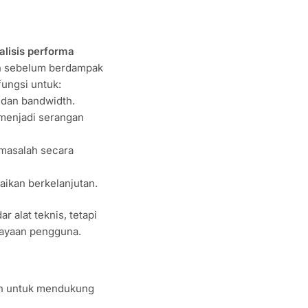
lisis performa
h sebelum berdampak
ungsi untuk:
 dan bandwidth.
menjadi serangan
asalah secara
aikan berkelanjutan.
 alat teknis, tetapi
cayaan pengguna.
n untuk mendukung