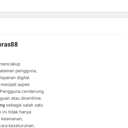
oras88
, mencakup
galaman pengguna,
ayanan digital.
menjadi aspek
m. Pengguna cenderung
guan atau downtime.
ing
sebagai salah satu
 ini tidak hanya
n keamanan,
cara keseluruhan.