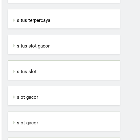
situs terpercaya
situs slot gacor
situs slot
slot gacor
slot gacor