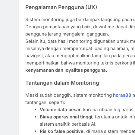
Pengalaman Pengguna (UX)
Sistem monitoring juga berdampak langsung pada
Dengan pemantauan yang baik, downtime dapat dim
pengguna jarang mengalami gangguan.
Selain itu, data hasil monitoring digunakan untuk 
misalnya dengan mempercepat loading halaman, 
navigasi, atau mengoptimalkan tampilan pada perang
memperlihatkan bahwa monitoring teknis berkontri
kenyamanan dan loyalitas pengguna.
Tantangan dalam Monitoring
Meski sudah canggih, sistem monitoring
horas88
tantangan, seperti:
Volume data besar,
karena ribuan log harus d
Biaya operasional tinggi,
terutama untuk infr
sistem analitik berbasis AI.
Risiko false positive,
di mana sistem mende