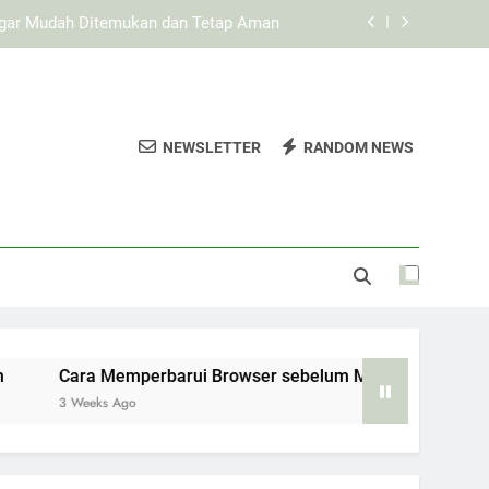
gar Mudah Ditemukan dan Tetap Aman
ebelum Mengakses KAYA787 Alternatif
ernatif melalui Laptop dan Komputer
NEWSLETTER
RANDOM NEWS
 dan Desktop secara Stabil dan Aman
gar Mudah Ditemukan dan Tetap Aman
. Untuk Gaya Hidup Yang Lebih Sehat Dan Alami.
ebelum Mengakses KAYA787 Alternatif
ernatif melalui Laptop dan Komputer
 Memperbarui Browser sebelum Mengakses KAYA787 Alternat
ks Ago