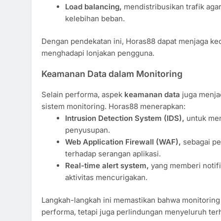
Load balancing,
mendistribusikan trafik agar
kelebihan beban.
Dengan pendekatan ini, Horas88 dapat menjaga ke
menghadapi lonjakan pengguna.
Keamanan Data dalam Monitoring
Selain performa, aspek
keamanan data
juga menjad
sistem monitoring. Horas88 menerapkan:
Intrusion Detection System (IDS),
untuk me
penyusupan.
Web Application Firewall (WAF),
sebagai pe
terhadap serangan aplikasi.
Real-time alert system,
yang memberi notifik
aktivitas mencurigakan.
Langkah-langkah ini memastikan bahwa monitoring
performa, tetapi juga perlindungan menyeluruh te