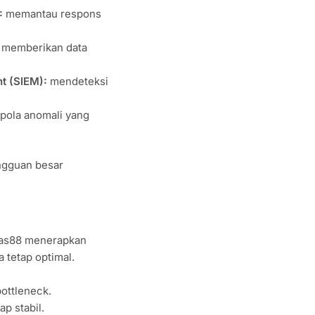
:
memantau respons
memberikan data
t (SIEM):
mendeteksi
ola anomali yang
ngguan besar
oras88 menerapkan
tetap optimal.
bottleneck.
p stabil.