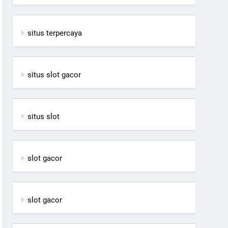
situs terpercaya
situs slot gacor
situs slot
slot gacor
slot gacor