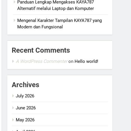
Panduan Lengkap Mengakses KAYA787
Alternatif melalui Laptop dan Komputer
Mengenal Karakter Tampilan KAYA787 yang
Modern dan Fungsional
Recent Comments
A WordPress Commenter
on
Hello world!
Archives
July 2026
June 2026
May 2026