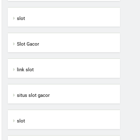
slot
Slot Gacor
link slot
situs slot gacor
slot