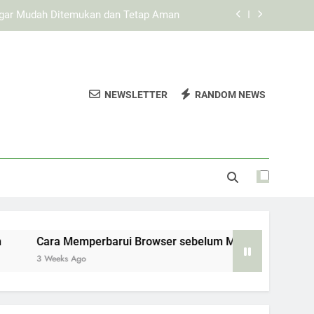
gar Mudah Ditemukan dan Tetap Aman
ebelum Mengakses KAYA787 Alternatif
ernatif melalui Laptop dan Komputer
NEWSLETTER
RANDOM NEWS
 dan Desktop secara Stabil dan Aman
gar Mudah Ditemukan dan Tetap Aman
. Untuk Gaya Hidup Yang Lebih Sehat Dan Alami.
ebelum Mengakses KAYA787 Alternatif
ernatif melalui Laptop dan Komputer
ara Memperbarui Browser sebelum Mengakses KAYA787 Alter
Weeks Ago