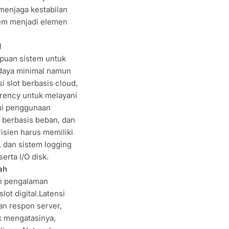
 menjaga kestabilan
stem menjadi elemen
d
mpuan sistem untuk
daya minimal namun
 slot berbasis cloud,
rrency untuk melayani
lui penggunaan
g berbasis beban, dan
isien harus memiliki
, dan sistem logging
rta I/O disk.
ah
an pengalaman
lot digital.Latensi
an respon server,
k mengatasinya,