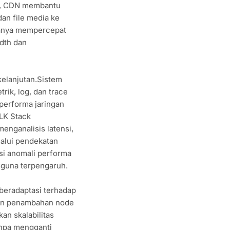
tu, CDN membantu
dan file media ke
 hanya mempercepat
dth dan
kelanjutan.Sistem
ik, log, dan trace
performa jaringan
ELK Stack
menganalisis latensi,
lalui pendekatan
si anomali performa
gguna terpengaruh.
beradaptasi terhadap
nkan penambahan node
an skalabilitas
anpa mengganti