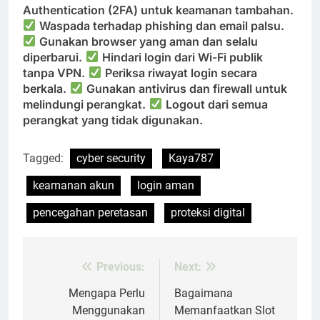
Authentication (2FA) untuk keamanan tambahan.
Waspada terhadap phishing dan email palsu.
Gunakan browser yang aman dan selalu
diperbarui.
Hindari login dari Wi-Fi publik
tanpa VPN.
Periksa riwayat login secara
berkala.
Gunakan antivirus dan firewall untuk
melindungi perangkat.
Logout dari semua
perangkat yang tidak digunakan.
Tagged:
cyber security
Kaya787
keamanan akun
login aman
pencegahan peretasan
proteksi digital
Previous:
Next:
Post
navigation
Mengapa Perlu
Bagaimana
Menggunakan
Memanfaatkan Slot