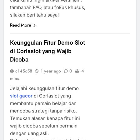
tambahan FAQ, atau fokus khusus,
silakan beri tahu saya!
Read More
Keunggulan Fitur Demo Slot
di Corlaslot yang Wajib
Dicoba
c145c58
1 year ago
0
4
mins
Jelajahi keunggulan fitur demo
slot gacor
di Corlaslot yang
membantu pemain belajar dan
mencoba strategi tanpa risiko.
Temukan alasan kenapa fitur ini
wajib dicoba sebelum bermain
dengan uang asli.