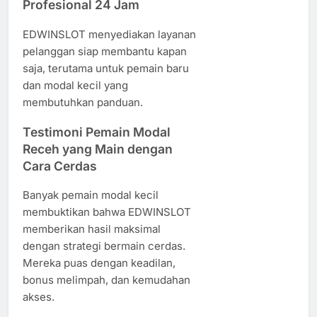
Profesional 24 Jam
EDWINSLOT menyediakan layanan
pelanggan siap membantu kapan
saja, terutama untuk pemain baru
dan modal kecil yang
membutuhkan panduan.
Testimoni Pemain Modal
Receh yang Main dengan
Cara Cerdas
Banyak pemain modal kecil
membuktikan bahwa EDWINSLOT
memberikan hasil maksimal
dengan strategi bermain cerdas.
Mereka puas dengan keadilan,
bonus melimpah, dan kemudahan
akses.