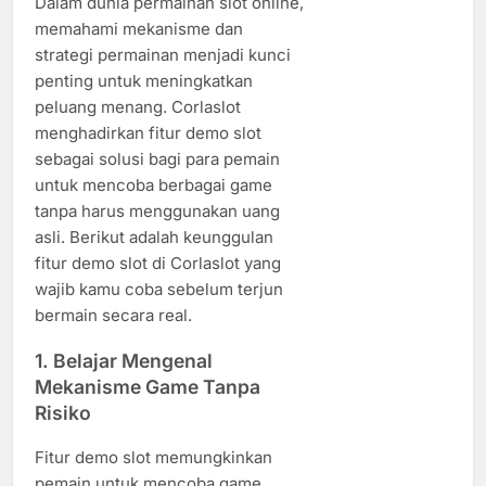
Dalam dunia permainan slot online,
memahami mekanisme dan
strategi permainan menjadi kunci
penting untuk meningkatkan
peluang menang. Corlaslot
menghadirkan fitur demo slot
sebagai solusi bagi para pemain
untuk mencoba berbagai game
tanpa harus menggunakan uang
asli. Berikut adalah keunggulan
fitur demo slot di Corlaslot yang
wajib kamu coba sebelum terjun
bermain secara real.
1. Belajar Mengenal
Mekanisme Game Tanpa
Risiko
Fitur demo slot memungkinkan
pemain untuk mencoba game