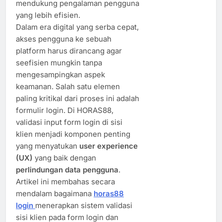
mendukung pengalaman pengguna
yang lebih efisien.
Dalam era digital yang serba cepat,
akses pengguna ke sebuah
platform harus dirancang agar
seefisien mungkin tanpa
mengesampingkan aspek
keamanan. Salah satu elemen
paling kritikal dari proses ini adalah
formulir login. Di HORAS88,
validasi input form login di sisi
klien menjadi komponen penting
yang menyatukan
user experience
(UX)
yang baik dengan
perlindungan data pengguna
.
Artikel ini membahas secara
mendalam bagaimana
horas88
login
menerapkan sistem validasi
sisi klien pada form login dan