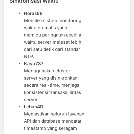
Sinkronisasi Waktu
Horas88
Memiliki sistem monitoring
waktu otomatis yang
memicu peringatan apabila
waktu server meleset lebih
dari satu detik dari standar
NTP.
Kaya787
Menggunakan cluster
server yang disinkronkan
secara real-time, menjaga
konsistensi transaksi lintas
server.
Lebah4D
Memastikan seluruh layanan
API dan database mencatat
timestamp yang seragam