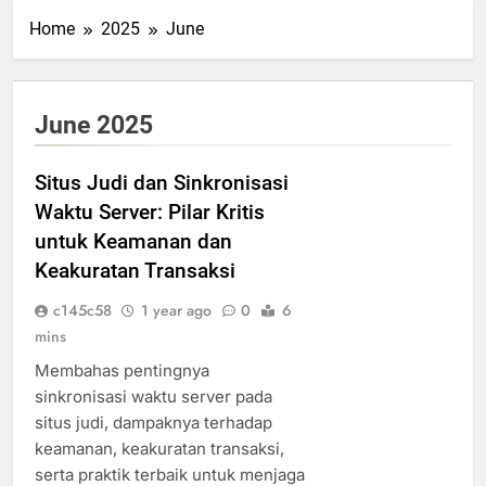
Home
2025
June
June 2025
Situs Judi dan Sinkronisasi
Waktu Server: Pilar Kritis
untuk Keamanan dan
Keakuratan Transaksi
c145c58
1 year ago
0
6
mins
Membahas pentingnya
sinkronisasi waktu server pada
situs judi, dampaknya terhadap
keamanan, keakuratan transaksi,
serta praktik terbaik untuk menjaga