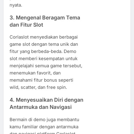
nyata.
3. Mengenal Beragam Tema
dan Fitur Slot
Corlaslot menyediakan berbagai
game slot dengan tema unik dan
fitur yang berbeda-beda. Demo
slot memberi kesempatan untuk
menjelajahi semua game tersebut,
menemukan favorit, dan
memahami fitur bonus seperti
wild, scatter, dan free spin.
4. Menyesuaikan Diri dengan
Antarmuka dan Navigasi
Bermain di demo juga membantu
kamu familiar dengan antarmuka
dan navigasi platform Corlaslot.