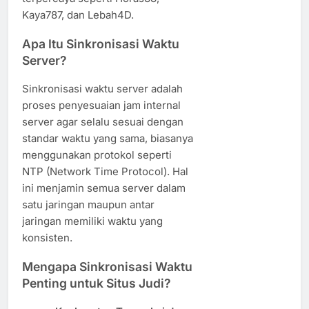
Kaya787, dan Lebah4D.
Apa Itu Sinkronisasi Waktu
Server?
Sinkronisasi waktu server adalah
proses penyesuaian jam internal
server agar selalu sesuai dengan
standar waktu yang sama, biasanya
menggunakan protokol seperti
NTP (Network Time Protocol). Hal
ini menjamin semua server dalam
satu jaringan maupun antar
jaringan memiliki waktu yang
konsisten.
Mengapa Sinkronisasi Waktu
Penting untuk Situs Judi?