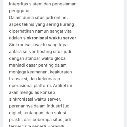
integritas sistem dan pengalaman
pengguna.
Dalam dunia situs judi online,
aspek teknis yang sering kurang
diperhatikan namun sangat vital
adalah
sinkronisasi waktu server
.
Sinkronisasi waktu yang tepat
antara server hosting situs judi
dengan standar waktu global
menjadi dasar penting dalam
menjaga keamanan, keakuratan
transaksi, dan kelancaran
operasional platform. Artikel ini
akan mengulas konsep
sinkronisasi waktu server,
peranannya dalam industri judi
digital, tantangan, dan solusi
praktis dari beberapa situs judi
terpercaya seperti Horas88,