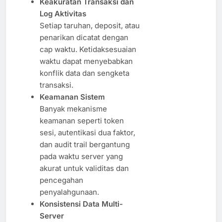
Keakuratan Transaksi dan
Log Aktivitas
Setiap taruhan, deposit, atau
penarikan dicatat dengan
cap waktu. Ketidaksesuaian
waktu dapat menyebabkan
konflik data dan sengketa
transaksi.
Keamanan Sistem
Banyak mekanisme
keamanan seperti token
sesi, autentikasi dua faktor,
dan audit trail bergantung
pada waktu server yang
akurat untuk validitas dan
pencegahan
penyalahgunaan.
Konsistensi Data Multi-
Server