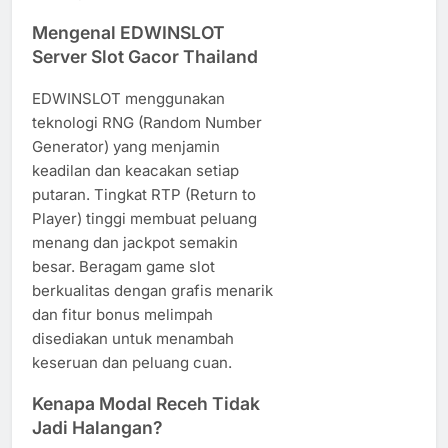
Mengenal EDWINSLOT
Server Slot Gacor Thailand
EDWINSLOT menggunakan
teknologi RNG (Random Number
Generator) yang menjamin
keadilan dan keacakan setiap
putaran. Tingkat RTP (Return to
Player) tinggi membuat peluang
menang dan jackpot semakin
besar. Beragam game slot
berkualitas dengan grafis menarik
dan fitur bonus melimpah
disediakan untuk menambah
keseruan dan peluang cuan.
Kenapa Modal Receh Tidak
Jadi Halangan?