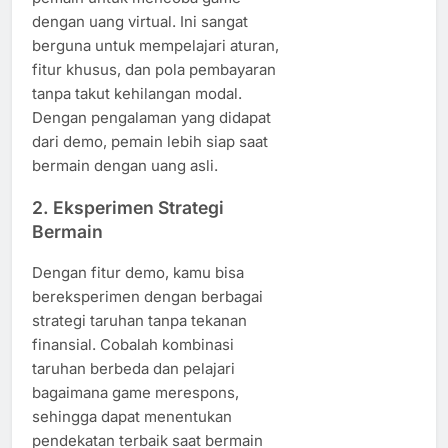
dengan uang virtual. Ini sangat
berguna untuk mempelajari aturan,
fitur khusus, dan pola pembayaran
tanpa takut kehilangan modal.
Dengan pengalaman yang didapat
dari demo, pemain lebih siap saat
bermain dengan uang asli.
2. Eksperimen Strategi
Bermain
Dengan fitur demo, kamu bisa
bereksperimen dengan berbagai
strategi taruhan tanpa tekanan
finansial. Cobalah kombinasi
taruhan berbeda dan pelajari
bagaimana game merespons,
sehingga dapat menentukan
pendekatan terbaik saat bermain