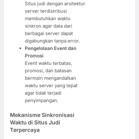
Situs judi dengan arsitektur
server terdistribusi
membutuhkan waktu
sinkron agar data dari
berbagai server dapat
digabungkan tanpa error.
Pengelolaan Event dan
Promosi
Event waktu terbatas,
promosi, dan batasan
bermain mengandalkan
waktu server yang tepat
agar tidak terjadi
penyimpangan.
Mekanisme Sinkronisasi
Waktu di Situs Judi
Terpercaya