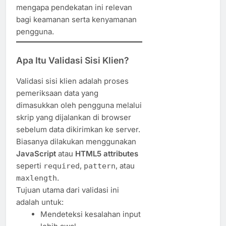
mengapa pendekatan ini relevan
bagi keamanan serta kenyamanan
pengguna.
Apa Itu Validasi Sisi Klien?
Validasi sisi klien adalah proses
pemeriksaan data yang
dimasukkan oleh pengguna melalui
skrip yang dijalankan di browser
sebelum data dikirimkan ke server.
Biasanya dilakukan menggunakan
JavaScript
atau
HTML5 attributes
seperti
,
, atau
required
pattern
.
maxlength
Tujuan utama dari validasi ini
adalah untuk:
Mendeteksi kesalahan input