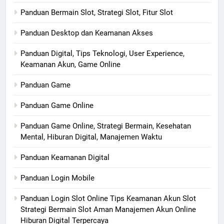
Panduan Bermain Slot, Strategi Slot, Fitur Slot
Panduan Desktop dan Keamanan Akses
Panduan Digital, Tips Teknologi, User Experience,
Keamanan Akun, Game Online
Panduan Game
Panduan Game Online
Panduan Game Online, Strategi Bermain, Kesehatan
Mental, Hiburan Digital, Manajemen Waktu
Panduan Keamanan Digital
Panduan Login Mobile
Panduan Login Slot Online Tips Keamanan Akun Slot
Strategi Bermain Slot Aman Manajemen Akun Online
Hiburan Digital Terpercaya