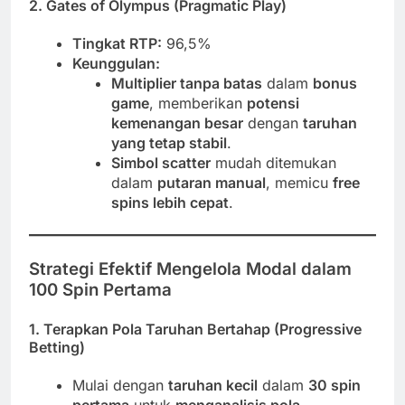
2. Gates of Olympus (Pragmatic Play)
Tingkat RTP:
96,5%
Keunggulan:
Multiplier tanpa batas
dalam
bonus
game
, memberikan
potensi
kemenangan besar
dengan
taruhan
yang tetap stabil
.
Simbol scatter
mudah ditemukan
dalam
putaran manual
, memicu
free
spins lebih cepat
.
Strategi Efektif Mengelola Modal dalam
100 Spin Pertama
1. Terapkan Pola Taruhan Bertahap (Progressive
Betting)
Mulai dengan
taruhan kecil
dalam
30 spin
pertama
untuk
menganalisis pola