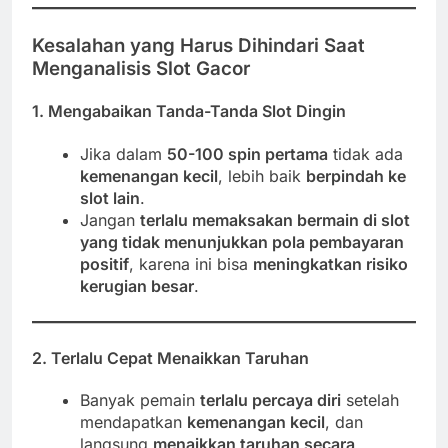
Kesalahan yang Harus Dihindari Saat
Menganalisis Slot Gacor
1. Mengabaikan Tanda-Tanda Slot Dingin
Jika dalam
50-100 spin pertama
tidak ada
kemenangan kecil
, lebih baik
berpindah ke
slot lain
.
Jangan
terlalu memaksakan bermain di slot
yang tidak menunjukkan pola pembayaran
positif
, karena ini bisa
meningkatkan risiko
kerugian besar
.
2. Terlalu Cepat Menaikkan Taruhan
Banyak pemain
terlalu percaya diri
setelah
mendapatkan
kemenangan kecil
, dan
langsung
menaikkan taruhan secara