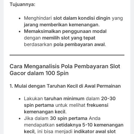
Tujuannya:
Menghindari
slot dalam kondisi dingin
yang
jarang memberikan kemenangan
.
Memaksimalkan penggunaan modal
dengan
memilih slot yang tepat
berdasarkan
pola pembayaran awal
.
Cara Menganalisis Pola Pembayaran Slot
Gacor dalam 100 Spin
1. Mulai dengan Taruhan Kecil di Awal Permainan
Lakukan
taruhan minimum
dalam
20-30
spin pertama
untuk melihat
frekuensi
kemenangan kecil
.
Jika dalam
30 spin pertama
Anda
mendapatkan
setidaknya 5-10 kemenangan
kecil
, ini bisa menjadi
indikator awal slot