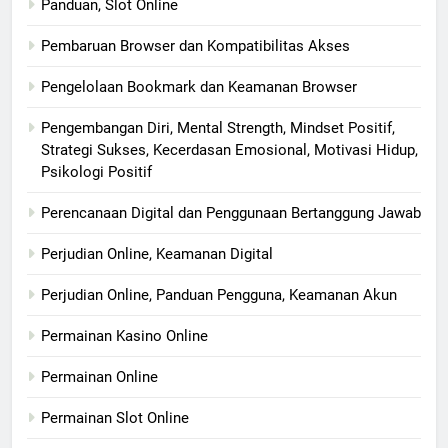
Panduan, Slot Online
Pembaruan Browser dan Kompatibilitas Akses
Pengelolaan Bookmark dan Keamanan Browser
Pengembangan Diri, Mental Strength, Mindset Positif,
Strategi Sukses, Kecerdasan Emosional, Motivasi Hidup,
Psikologi Positif
Perencanaan Digital dan Penggunaan Bertanggung Jawab
Perjudian Online, Keamanan Digital
Perjudian Online, Panduan Pengguna, Keamanan Akun
Permainan Kasino Online
Permainan Online
Permainan Slot Online