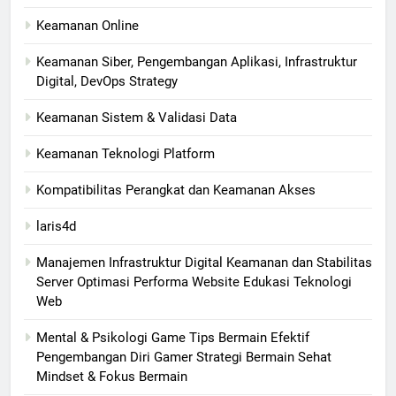
Keamanan Online
Keamanan Siber, Pengembangan Aplikasi, Infrastruktur
Digital, DevOps Strategy
Keamanan Sistem & Validasi Data
Keamanan Teknologi Platform
Kompatibilitas Perangkat dan Keamanan Akses
laris4d
Manajemen Infrastruktur Digital Keamanan dan Stabilitas
Server Optimasi Performa Website Edukasi Teknologi
Web
Mental & Psikologi Game Tips Bermain Efektif
Pengembangan Diri Gamer Strategi Bermain Sehat
Mindset & Fokus Bermain