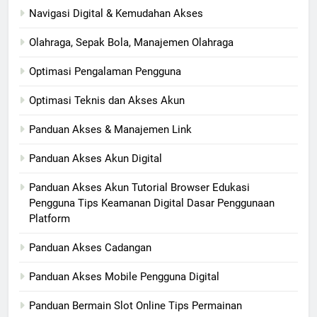
Navigasi Digital & Kemudahan Akses
Olahraga, Sepak Bola, Manajemen Olahraga
Optimasi Pengalaman Pengguna
Optimasi Teknis dan Akses Akun
Panduan Akses & Manajemen Link
Panduan Akses Akun Digital
Panduan Akses Akun Tutorial Browser Edukasi
Pengguna Tips Keamanan Digital Dasar Penggunaan
Platform
Panduan Akses Cadangan
Panduan Akses Mobile Pengguna Digital
Panduan Bermain Slot Online Tips Permainan