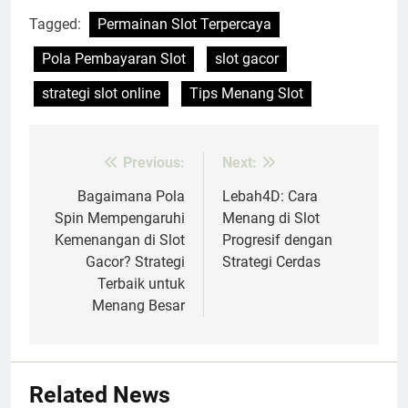
Tagged:
Permainan Slot Terpercaya
Pola Pembayaran Slot
slot gacor
strategi slot online
Tips Menang Slot
Previous:
Next:
Post
navigation
Bagaimana Pola
Lebah4D: Cara
Spin Mempengaruhi
Menang di Slot
Kemenangan di Slot
Progresif dengan
Gacor? Strategi
Strategi Cerdas
Terbaik untuk
Menang Besar
Related News