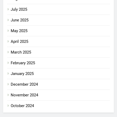
July 2025
June 2025
May 2025
April 2025
March 2025
February 2025
January 2025
December 2024
November 2024
October 2024