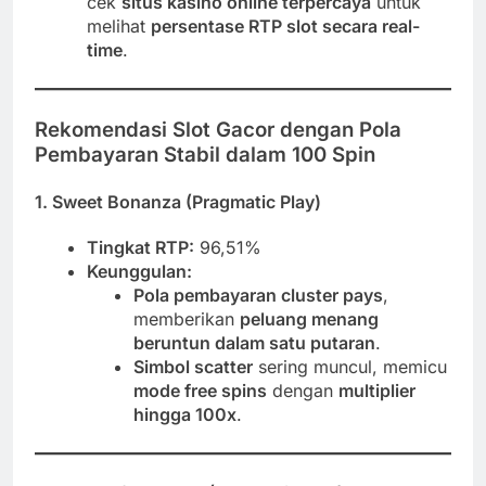
cek
situs kasino online terpercaya
untuk
melihat
persentase RTP slot secara real-
time
.
Rekomendasi Slot Gacor dengan Pola
Pembayaran Stabil dalam 100 Spin
1. Sweet Bonanza (Pragmatic Play)
Tingkat RTP:
96,51%
Keunggulan:
Pola pembayaran cluster pays
,
memberikan
peluang menang
beruntun dalam satu putaran
.
Simbol scatter
sering muncul, memicu
mode free spins
dengan
multiplier
hingga 100x
.