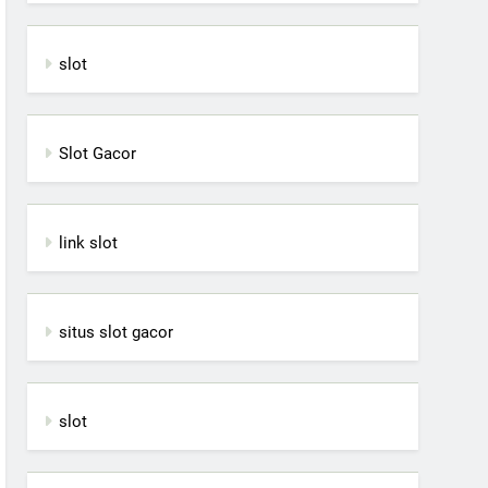
slot
Slot Gacor
link slot
situs slot gacor
slot