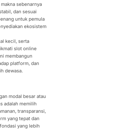
, makna sebenarnya
tabil, dan sesuai
 menang untuk pemula
menyediakan ekosistem
l kecil, serta
kmati slot online
n ini membangun
dap platform, dan
ih dewasa.
ngan modal besar atau
as adalah memilih
amanan, transparansi,
rm yang tepat dan
fondasi yang lebih