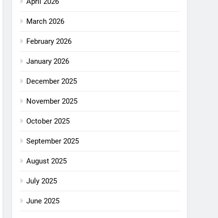
April 2026
March 2026
February 2026
January 2026
December 2025
November 2025
October 2025
September 2025
August 2025
July 2025
June 2025