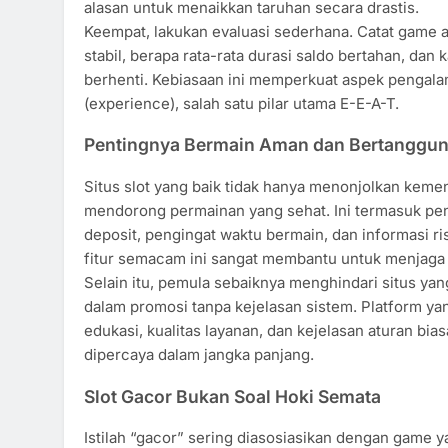
alasan untuk menaikkan taruhan secara drastis.
Keempat, lakukan evaluasi sederhana. Catat game a
stabil, berapa rata-rata durasi saldo bertahan, dan
berhenti. Kebiasaan ini memperkuat aspek pengala
(experience), salah satu pilar utama E-E-A-T.
Pentingnya Bermain Aman dan Bertanggu
Situs slot yang baik tidak hanya menonjolkan kemen
mendorong permainan yang sehat. Ini termasuk pe
deposit, pengingat waktu bermain, dan informasi ri
fitur semacam ini sangat membantu untuk menjaga k
Selain itu, pemula sebaiknya menghindari situs yang
dalam promosi tanpa kejelasan sistem. Platform ya
edukasi, kualitas layanan, dan kejelasan aturan bia
dipercaya dalam jangka panjang.
Slot Gacor Bukan Soal Hoki Semata
Istilah “gacor” sering diasosiasikan dengan game y