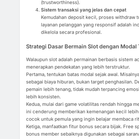
(trustworthiness).
Sistem transaksi yang jelas dan cepat
Kemudahan deposit kecil, proses withdraw t
layanan pelanggan yang responsif adalah ind
dikelola secara profesional.
Strategi Dasar Bermain Slot dengan Modal
Walaupun slot adalah permainan berbasis sistem ac
menerapkan pendekatan yang lebih terstruktur.
Pertama, tentukan batas modal sejak awal. Misalny
sebagai biaya hiburan, bukan target penghasilan. D
pemain lebih tenang, tidak mudah terpancing emo
lebih konsisten.
Kedua, mulai dari game volatilitas rendah hingga 
ini cenderung memberikan kemenangan kecil lebih 
cocok untuk pemula yang ingin belajar membaca ri
Ketiga, manfaatkan fitur bonus secara bijak. Free sp
bonus member sebaiknya digunakan sebagai sarana