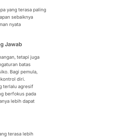
pa yang terasa paling
 kapan sebaiknya
man nyata
ng Jawab
angan, tetapi juga
ngaturan batas
siko. Bagi pemula,
ontrol diri.
 terlalu agresif
ng berfokus pada
sanya lebih dapat
ang terasa lebih