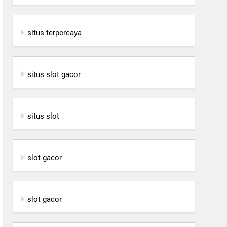
situs terpercaya
situs slot gacor
situs slot
slot gacor
slot gacor