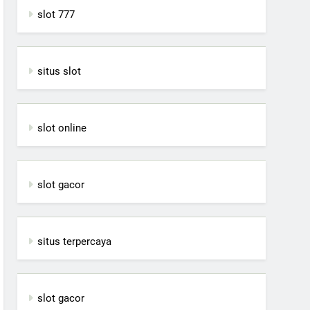
slot 777
situs slot
slot online
slot gacor
situs terpercaya
slot gacor