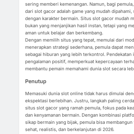
sering memberi kemenangan. Namun, bagi pemula
dari slot gacor adalah game yang mudah dipahami, s
dengan karakter bermain. Situs slot gacor mudah
bukan yang menjanjikan hasil instan, tetapi yang 
aman untuk belajar dan berkembang.
Dengan memilih situs yang tepat, memulai dari moda
menerapkan strategi sederhana, pemula dapat meni
sebagai hiburan yang lebih terkontrol. Pendekata
pengalaman positif, memperkuat kepercayaan terha
membantu pemain memahami dunia slot secara leb
Penutup
Memasuki dunia slot online tidak harus dimulai de
ekspektasi berlebihan. Justru, langkah paling cerd
situs slot gacor yang ramah pemula, fokus pada ke
dan kenyamanan bermain. Dengan kombinasi platfo
sikap bermain yang bijak, pemula bisa membangun 
sehat, realistis, dan berkelanjutan di 2026.