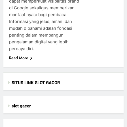
dapat memperkuat visibilitas brand
di Google sekaligus memberikan
manfaat nyata bagi pembaca.
Informasi yang jelas, aman, dan
mudah dipahami adalah fondasi
penting dalam membangun
pengalaman digital yang lebih
percaya diri.
Read More
SITUS LINK SLOT GACOR
slot gacor