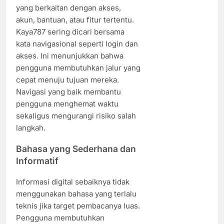
yang berkaitan dengan akses,
akun, bantuan, atau fitur tertentu.
Kaya787 sering dicari bersama
kata navigasional seperti login dan
akses. Ini menunjukkan bahwa
pengguna membutuhkan jalur yang
cepat menuju tujuan mereka.
Navigasi yang baik membantu
pengguna menghemat waktu
sekaligus mengurangi risiko salah
langkah.
Bahasa yang Sederhana dan
Informatif
Informasi digital sebaiknya tidak
menggunakan bahasa yang terlalu
teknis jika target pembacanya luas.
Pengguna membutuhkan