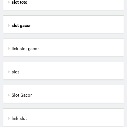
slot toto
slot gacor
link slot gacor
slot
Slot Gacor
link slot