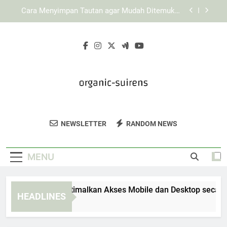
Skip
Cara Memperbarui Browser sebelum Mengakses
to
KAYA787 Alternatif
content
Panduan Lengkap Mengakses KAYA787 Alternatif
melalui Laptop dan Komputer
Panduan Mengoptimalkan Akses Mobile dan
Desktop secara Stabil dan Aman
Cara Menyimpan Tautan agar Mudah Ditemukan
dan Tetap Aman
Cara Memperbarui Browser sebelum Mengakses
KAYA787 Alternatif
Organic Suirens
Temukan Produk Organik Dan Solusi
Panduan Lengkap Mengakses KAYA787 Alternatif
NEWSLETTER
RANDOM NEWS
melalui Laptop dan Komputer
Kesehatan Alami Di Organic Suirens. Untuk
Gaya Hidup Yang Lebih Sehat Dan Alami.
MENU
anduan Mengoptimalkan Akses Mobile dan Desktop secara St
HEADLINES
 Weeks Ago