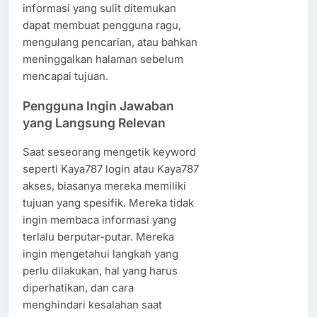
informasi yang sulit ditemukan
dapat membuat pengguna ragu,
mengulang pencarian, atau bahkan
meninggalkan halaman sebelum
mencapai tujuan.
Pengguna Ingin Jawaban
yang Langsung Relevan
Saat seseorang mengetik keyword
seperti Kaya787 login atau Kaya787
akses, biasanya mereka memiliki
tujuan yang spesifik. Mereka tidak
ingin membaca informasi yang
terlalu berputar-putar. Mereka
ingin mengetahui langkah yang
perlu dilakukan, hal yang harus
diperhatikan, dan cara
menghindari kesalahan saat