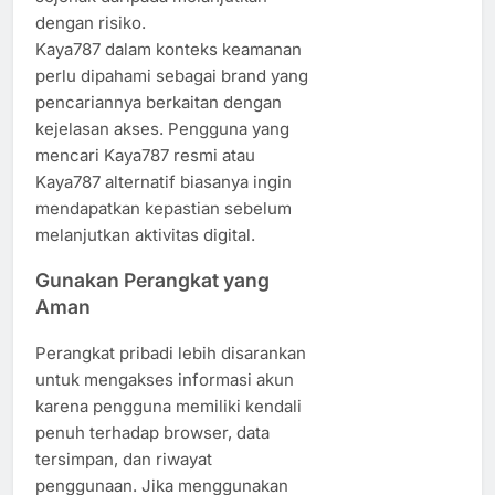
dengan risiko.
Kaya787 dalam konteks keamanan
perlu dipahami sebagai brand yang
pencariannya berkaitan dengan
kejelasan akses. Pengguna yang
mencari Kaya787 resmi atau
Kaya787 alternatif biasanya ingin
mendapatkan kepastian sebelum
melanjutkan aktivitas digital.
Gunakan Perangkat yang
Aman
Perangkat pribadi lebih disarankan
untuk mengakses informasi akun
karena pengguna memiliki kendali
penuh terhadap browser, data
tersimpan, dan riwayat
penggunaan. Jika menggunakan