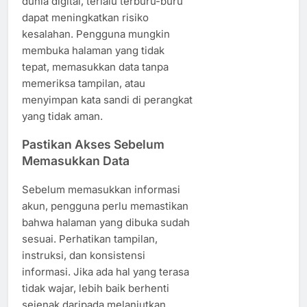
dunia digital, terlalu terburu-buru
dapat meningkatkan risiko
kesalahan. Pengguna mungkin
membuka halaman yang tidak
tepat, memasukkan data tanpa
memeriksa tampilan, atau
menyimpan kata sandi di perangkat
yang tidak aman.
Pastikan Akses Sebelum
Memasukkan Data
Sebelum memasukkan informasi
akun, pengguna perlu memastikan
bahwa halaman yang dibuka sudah
sesuai. Perhatikan tampilan,
instruksi, dan konsistensi
informasi. Jika ada hal yang terasa
tidak wajar, lebih baik berhenti
sejenak daripada melanjutkan