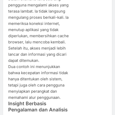
pengguna mengalami akses yang
terasa lambat. Ia tidak langsung
mengulang proses berkali-kali. Ia
memeriksa koneksi internet,
menutup aplikasi yang tidak
diperlukan, membersihkan cache
browser, lalu mencoba kembali.
Setelah itu, akses menjadi lebih
lancar dan informasi yang dicari
dapat ditemukan.
Dua contoh ini menunjukkan
bahwa kecepatan informasi tidak
hanya ditentukan oleh sistem,
tetapi juga oleh cara pengguna
menyiapkan perangkat dan
memahami alur penggunaan.
Insight Berbasis
Pengalaman dan Analisis