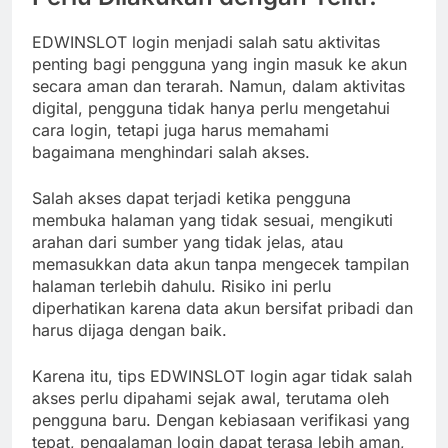
EDWINSLOT login menjadi salah satu aktivitas
penting bagi pengguna yang ingin masuk ke akun
secara aman dan terarah. Namun, dalam aktivitas
digital, pengguna tidak hanya perlu mengetahui
cara login, tetapi juga harus memahami
bagaimana menghindari salah akses.
Salah akses dapat terjadi ketika pengguna
membuka halaman yang tidak sesuai, mengikuti
arahan dari sumber yang tidak jelas, atau
memasukkan data akun tanpa mengecek tampilan
halaman terlebih dahulu. Risiko ini perlu
diperhatikan karena data akun bersifat pribadi dan
harus dijaga dengan baik.
Karena itu, tips EDWINSLOT login agar tidak salah
akses perlu dipahami sejak awal, terutama oleh
pengguna baru. Dengan kebiasaan verifikasi yang
tepat, pengalaman login dapat terasa lebih aman,