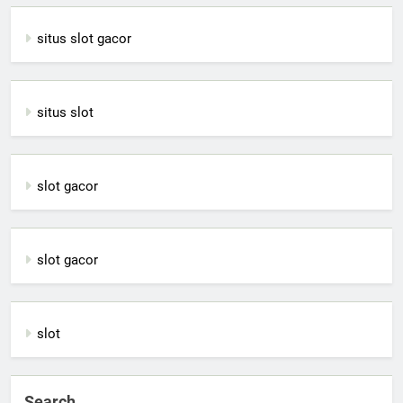
situs slot gacor
situs slot
slot gacor
slot gacor
slot
Search