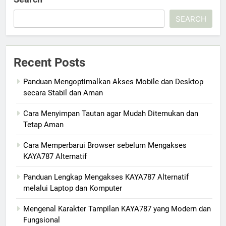
SEARCH
Recent Posts
Panduan Mengoptimalkan Akses Mobile dan Desktop
secara Stabil dan Aman
Cara Menyimpan Tautan agar Mudah Ditemukan dan
Tetap Aman
Cara Memperbarui Browser sebelum Mengakses
KAYA787 Alternatif
Panduan Lengkap Mengakses KAYA787 Alternatif
melalui Laptop dan Komputer
Mengenal Karakter Tampilan KAYA787 yang Modern dan
Fungsional