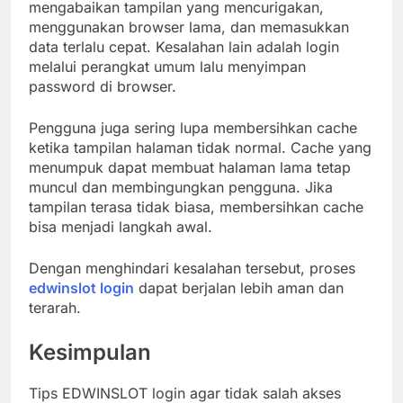
mengabaikan tampilan yang mencurigakan,
menggunakan browser lama, dan memasukkan
data terlalu cepat. Kesalahan lain adalah login
melalui perangkat umum lalu menyimpan
password di browser.
Pengguna juga sering lupa membersihkan cache
ketika tampilan halaman tidak normal. Cache yang
menumpuk dapat membuat halaman lama tetap
muncul dan membingungkan pengguna. Jika
tampilan terasa tidak biasa, membersihkan cache
bisa menjadi langkah awal.
Dengan menghindari kesalahan tersebut, proses
edwinslot login
dapat berjalan lebih aman dan
terarah.
Kesimpulan
Tips EDWINSLOT login agar tidak salah akses