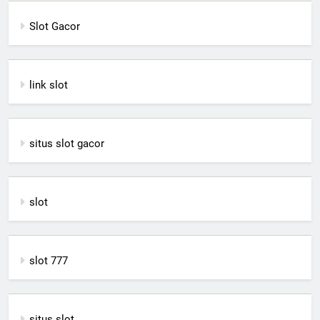
Slot Gacor
link slot
situs slot gacor
slot
slot 777
situs slot