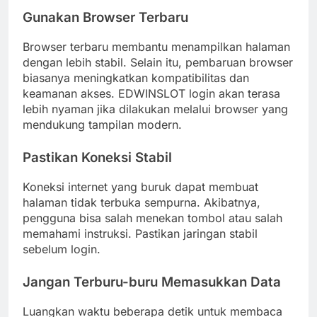
Gunakan Browser Terbaru
Browser terbaru membantu menampilkan halaman
dengan lebih stabil. Selain itu, pembaruan browser
biasanya meningkatkan kompatibilitas dan
keamanan akses. EDWINSLOT login akan terasa
lebih nyaman jika dilakukan melalui browser yang
mendukung tampilan modern.
Pastikan Koneksi Stabil
Koneksi internet yang buruk dapat membuat
halaman tidak terbuka sempurna. Akibatnya,
pengguna bisa salah menekan tombol atau salah
memahami instruksi. Pastikan jaringan stabil
sebelum login.
Jangan Terburu-buru Memasukkan Data
Luangkan waktu beberapa detik untuk membaca