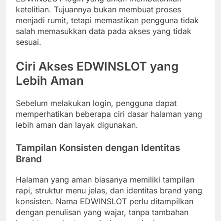
ketelitian. Tujuannya bukan membuat proses
menjadi rumit, tetapi memastikan pengguna tidak
salah memasukkan data pada akses yang tidak
sesuai.
Ciri Akses EDWINSLOT yang
Lebih Aman
Sebelum melakukan login, pengguna dapat
memperhatikan beberapa ciri dasar halaman yang
lebih aman dan layak digunakan.
Tampilan Konsisten dengan Identitas
Brand
Halaman yang aman biasanya memiliki tampilan
rapi, struktur menu jelas, dan identitas brand yang
konsisten. Nama EDWINSLOT perlu ditampilkan
dengan penulisan yang wajar, tanpa tambahan