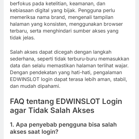
berfokus pada ketelitian, keamanan, dan
kebiasaan digital yang bijak. Pengguna perlu
memeriksa nama brand, mengenali tampilan
halaman yang konsisten, menggunakan browser
terbaru, serta menghindari sumber akses yang
tidak jelas.
Salah akses dapat dicegah dengan langkah
sederhana, seperti tidak terburu-buru memasukkan
data dan selalu memastikan halaman terlihat wajar.
Dengan pendekatan yang hati-hati, pengalaman
EDWINSLOT login dapat terasa lebih aman, stabil,
dan mudah dipahami.
FAQ tentang EDWINSLOT Login
agar Tidak Salah Akses
1. Apa penyebab pengguna bisa salah
akses saat login?