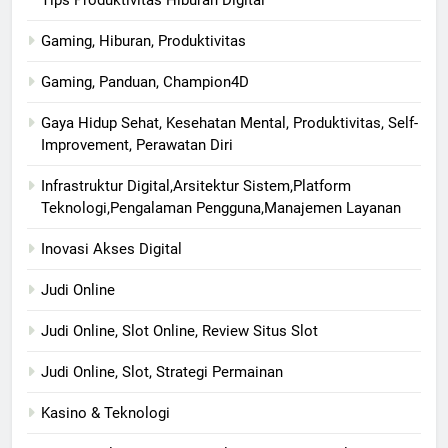
Gaming, Hiburan, Produktivitas
Gaming, Panduan, Champion4D
Gaya Hidup Sehat, Kesehatan Mental, Produktivitas, Self-
Improvement, Perawatan Diri
Infrastruktur Digital,Arsitektur Sistem,Platform
Teknologi,Pengalaman Pengguna,Manajemen Layanan
Inovasi Akses Digital
Judi Online
Judi Online, Slot Online, Review Situs Slot
Judi Online, Slot, Strategi Permainan
Kasino & Teknologi