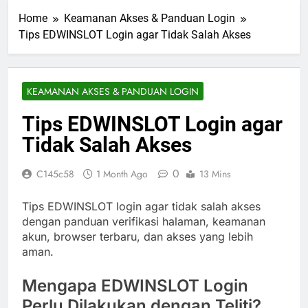
Home
Keamanan Akses & Panduan Login
Tips EDWINSLOT Login agar Tidak Salah Akses
KEAMANAN AKSES & PANDUAN LOGIN
Tips EDWINSLOT Login agar
Tidak Salah Akses
0
C145c58
1 Month Ago
13 Mins
Tips EDWINSLOT login agar tidak salah akses
dengan panduan verifikasi halaman, keamanan
akun, browser terbaru, dan akses yang lebih
aman.
Mengapa EDWINSLOT Login
Perlu Dilakukan dengan Teliti?