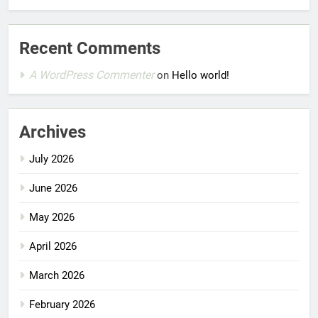
Recent Comments
A WordPress Commenter
on
Hello world!
Archives
July 2026
June 2026
May 2026
April 2026
March 2026
February 2026