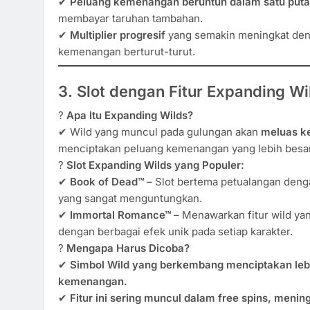
✔
Peluang kemenangan beruntun dalam satu puta
membayar taruhan tambahan.
✔
Multiplier progresif
yang semakin meningkat den
kemenangan berturut-turut.
3. Slot dengan Fitur Expanding Wi
?
Apa Itu Expanding Wilds?
✔ Wild yang muncul pada gulungan akan
meluas ke
menciptakan peluang kemenangan yang lebih besar
?
Slot Expanding Wilds yang Populer:
✔
Book of Dead™
– Slot bertema petualangan deng
yang sangat menguntungkan.
✔
Immortal Romance™
– Menawarkan fitur wild y
dengan berbagai efek unik pada setiap karakter.
?
Mengapa Harus Dicoba?
✔
Simbol Wild yang berkembang menciptakan leb
kemenangan.
✔
Fitur ini sering muncul dalam free spins, meni