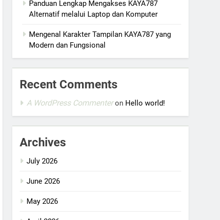
Panduan Lengkap Mengakses KAYA787
Alternatif melalui Laptop dan Komputer
Mengenal Karakter Tampilan KAYA787 yang
Modern dan Fungsional
Recent Comments
A WordPress Commenter
on
Hello world!
Archives
July 2026
June 2026
May 2026