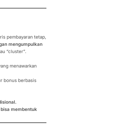
aris pembayaran tetap,
ngan mengumpulkan
u “cluster”.
 yang menawarkan
ur bonus berbasis
isional.
l bisa membentuk