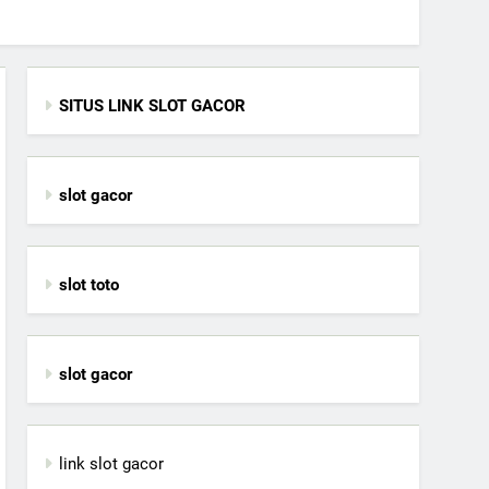
SITUS LINK SLOT GACOR
slot gacor
slot toto
slot gacor
link slot gacor