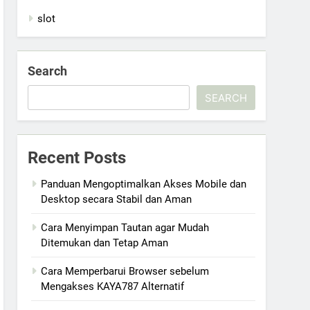
slot
Search
SEARCH
Recent Posts
Panduan Mengoptimalkan Akses Mobile dan
Desktop secara Stabil dan Aman
Cara Menyimpan Tautan agar Mudah
Ditemukan dan Tetap Aman
Cara Memperbarui Browser sebelum
Mengakses KAYA787 Alternatif