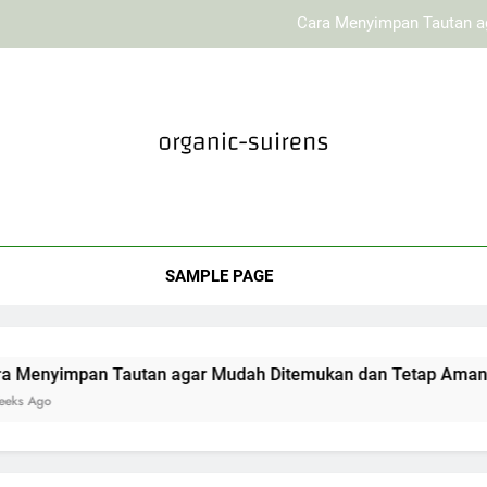
Cara Menyimpan Tautan a
Cara Memperbarui Browser s
Panduan Lengkap Mengakses KAYA787 Alt
Panduan Mengoptimalkan Akses Mobile
anic Suirens
Cara Menyimpan Tautan a
roduk Organik Dan Solusi Kesehatan Alami Di Organic Suirens
Cara Memperbarui Browser s
SAMPLE PAGE
Panduan Lengkap Mengakses KAYA787 Alt
mpan Tautan agar Mudah Ditemukan dan Tetap Aman
Ca
3 