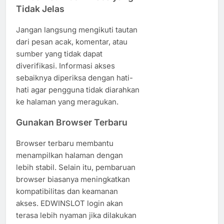
Tidak Jelas
Jangan langsung mengikuti tautan
dari pesan acak, komentar, atau
sumber yang tidak dapat
diverifikasi. Informasi akses
sebaiknya diperiksa dengan hati-
hati agar pengguna tidak diarahkan
ke halaman yang meragukan.
Gunakan Browser Terbaru
Browser terbaru membantu
menampilkan halaman dengan
lebih stabil. Selain itu, pembaruan
browser biasanya meningkatkan
kompatibilitas dan keamanan
akses. EDWINSLOT login akan
terasa lebih nyaman jika dilakukan