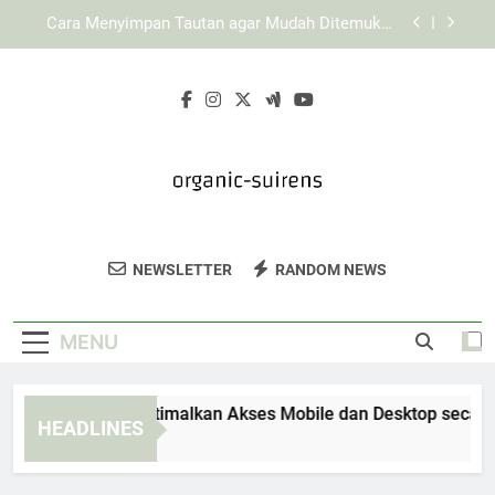
Skip
Cara Memperbarui Browser sebelum Mengakses
to
KAYA787 Alternatif
content
Panduan Lengkap Mengakses KAYA787 Alternatif
melalui Laptop dan Komputer
Panduan Mengoptimalkan Akses Mobile dan
Desktop secara Stabil dan Aman
Cara Menyimpan Tautan agar Mudah Ditemukan
dan Tetap Aman
Cara Memperbarui Browser sebelum Mengakses
KAYA787 Alternatif
Organic Suirens
Temukan Produk Organik Dan Solusi
Panduan Lengkap Mengakses KAYA787 Alternatif
NEWSLETTER
RANDOM NEWS
melalui Laptop dan Komputer
Kesehatan Alami Di Organic Suirens. Untuk
Gaya Hidup Yang Lebih Sehat Dan Alami.
MENU
nduan Mengoptimalkan Akses Mobile dan Desktop secara Sta
HEADLINES
Weeks Ago