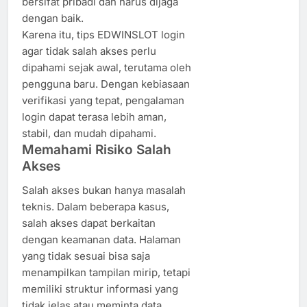
bersifat pribadi dan harus dijaga
dengan baik.
Karena itu, tips EDWINSLOT login
agar tidak salah akses perlu
dipahami sejak awal, terutama oleh
pengguna baru. Dengan kebiasaan
verifikasi yang tepat, pengalaman
login dapat terasa lebih aman,
stabil, dan mudah dipahami.
Memahami Risiko Salah
Akses
Salah akses bukan hanya masalah
teknis. Dalam beberapa kasus,
salah akses dapat berkaitan
dengan keamanan data. Halaman
yang tidak sesuai bisa saja
menampilkan tampilan mirip, tetapi
memiliki struktur informasi yang
tidak jelas atau meminta data