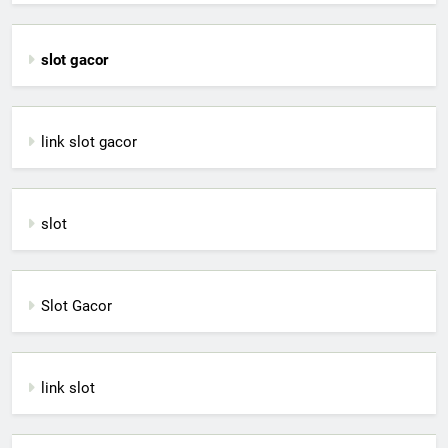
slot gacor
link slot gacor
slot
Slot Gacor
link slot