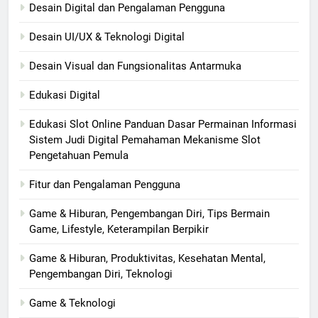
Desain Digital dan Pengalaman Pengguna
Desain UI/UX & Teknologi Digital
Desain Visual dan Fungsionalitas Antarmuka
Edukasi Digital
Edukasi Slot Online Panduan Dasar Permainan Informasi
Sistem Judi Digital Pemahaman Mekanisme Slot
Pengetahuan Pemula
Fitur dan Pengalaman Pengguna
Game & Hiburan, Pengembangan Diri, Tips Bermain
Game, Lifestyle, Keterampilan Berpikir
Game & Hiburan, Produktivitas, Kesehatan Mental,
Pengembangan Diri, Teknologi
Game & Teknologi