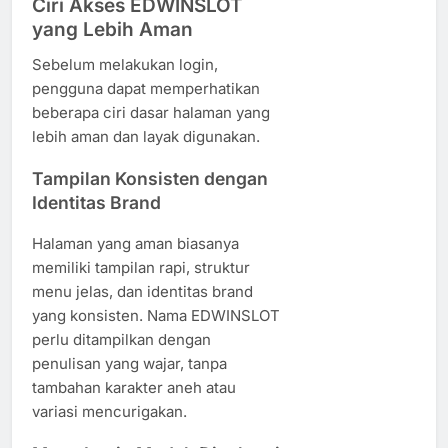
Ciri Akses EDWINSLOT
yang Lebih Aman
Sebelum melakukan login,
pengguna dapat memperhatikan
beberapa ciri dasar halaman yang
lebih aman dan layak digunakan.
Tampilan Konsisten dengan
Identitas Brand
Halaman yang aman biasanya
memiliki tampilan rapi, struktur
menu jelas, dan identitas brand
yang konsisten. Nama EDWINSLOT
perlu ditampilkan dengan
penulisan yang wajar, tanpa
tambahan karakter aneh atau
variasi mencurigakan.