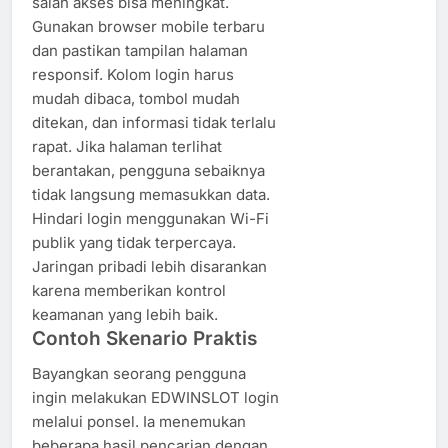
salah akses bisa meningkat.
Gunakan browser mobile terbaru
dan pastikan tampilan halaman
responsif. Kolom login harus
mudah dibaca, tombol mudah
ditekan, dan informasi tidak terlalu
rapat. Jika halaman terlihat
berantakan, pengguna sebaiknya
tidak langsung memasukkan data.
Hindari login menggunakan Wi-Fi
publik yang tidak terpercaya.
Jaringan pribadi lebih disarankan
karena memberikan kontrol
keamanan yang lebih baik.
Contoh Skenario Praktis
Bayangkan seorang pengguna
ingin melakukan EDWINSLOT login
melalui ponsel. Ia menemukan
beberapa hasil pencarian dengan