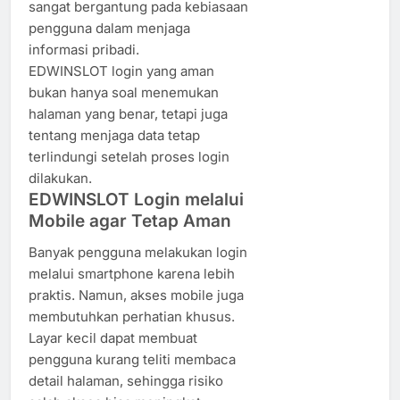
sangat bergantung pada kebiasaan
pengguna dalam menjaga
informasi pribadi.
EDWINSLOT login yang aman
bukan hanya soal menemukan
halaman yang benar, tetapi juga
tentang menjaga data tetap
terlindungi setelah proses login
dilakukan.
EDWINSLOT Login melalui
Mobile agar Tetap Aman
Banyak pengguna melakukan login
melalui smartphone karena lebih
praktis. Namun, akses mobile juga
membutuhkan perhatian khusus.
Layar kecil dapat membuat
pengguna kurang teliti membaca
detail halaman, sehingga risiko