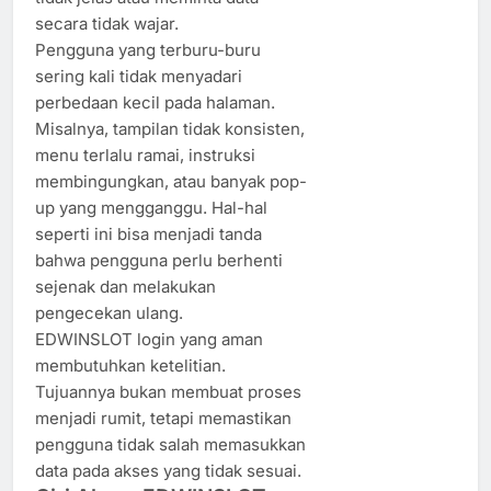
secara tidak wajar.
Pengguna yang terburu-buru
sering kali tidak menyadari
perbedaan kecil pada halaman.
Misalnya, tampilan tidak konsisten,
menu terlalu ramai, instruksi
membingungkan, atau banyak pop-
up yang mengganggu. Hal-hal
seperti ini bisa menjadi tanda
bahwa pengguna perlu berhenti
sejenak dan melakukan
pengecekan ulang.
EDWINSLOT login yang aman
membutuhkan ketelitian.
Tujuannya bukan membuat proses
menjadi rumit, tetapi memastikan
pengguna tidak salah memasukkan
data pada akses yang tidak sesuai.