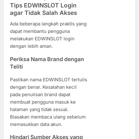
Tips EDWINSLOT Login
agar Tidak Salah Akses
Ada beberapa langkah praktis yang
dapat membantu pengguna
melakukan EDWINSLOT login
dengan lebih aman.
Periksa Nama Brand dengan
Teliti
Pastikan nama EDWINSLOT tertulis
dengan benar. Kesalahan kecil
pada penulisan brand dapat
membuat pengguna masuk ke
halaman yang tidak sesuai.
Biasakan membaca ulang sebelum
memasukkan data akun.
Hindari Sumber Akses yang