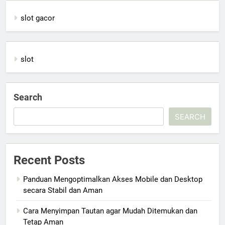
slot gacor
slot
Search
SEARCH
Recent Posts
Panduan Mengoptimalkan Akses Mobile dan Desktop
secara Stabil dan Aman
Cara Menyimpan Tautan agar Mudah Ditemukan dan
Tetap Aman