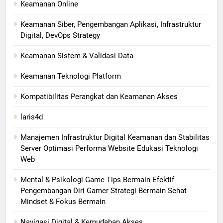
Keamanan Online
Keamanan Siber, Pengembangan Aplikasi, Infrastruktur
Digital, DevOps Strategy
Keamanan Sistem & Validasi Data
Keamanan Teknologi Platform
Kompatibilitas Perangkat dan Keamanan Akses
laris4d
Manajemen Infrastruktur Digital Keamanan dan Stabilitas
Server Optimasi Performa Website Edukasi Teknologi
Web
Mental & Psikologi Game Tips Bermain Efektif
Pengembangan Diri Gamer Strategi Bermain Sehat
Mindset & Fokus Bermain
Navigasi Digital & Kemudahan Akses