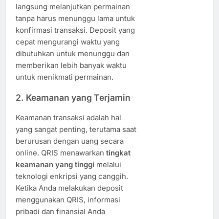
langsung melanjutkan permainan
tanpa harus menunggu lama untuk
konfirmasi transaksi. Deposit yang
cepat mengurangi waktu yang
dibutuhkan untuk menunggu dan
memberikan lebih banyak waktu
untuk menikmati permainan.
2.
Keamanan yang Terjamin
Keamanan transaksi adalah hal
yang sangat penting, terutama saat
berurusan dengan uang secara
online. QRIS menawarkan
tingkat
keamanan yang tinggi
melalui
teknologi enkripsi yang canggih.
Ketika Anda melakukan deposit
menggunakan QRIS, informasi
pribadi dan finansial Anda