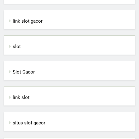
link slot gacor
slot
Slot Gacor
link slot
situs slot gacor