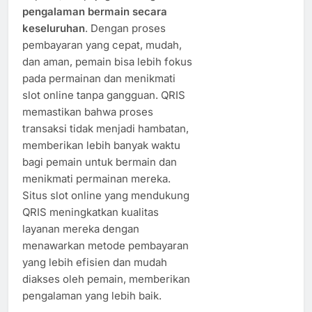
pengalaman bermain secara
keseluruhan
. Dengan proses
pembayaran yang cepat, mudah,
dan aman, pemain bisa lebih fokus
pada permainan dan menikmati
slot online tanpa gangguan. QRIS
memastikan bahwa proses
transaksi tidak menjadi hambatan,
memberikan lebih banyak waktu
bagi pemain untuk bermain dan
menikmati permainan mereka.
Situs slot online yang mendukung
QRIS meningkatkan kualitas
layanan mereka dengan
menawarkan metode pembayaran
yang lebih efisien dan mudah
diakses oleh pemain, memberikan
pengalaman yang lebih baik.