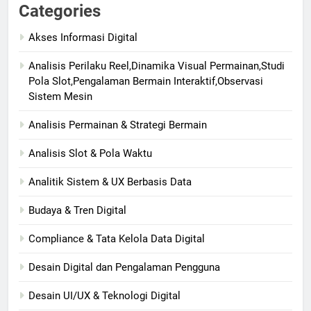
Categories
Akses Informasi Digital
Analisis Perilaku Reel,Dinamika Visual Permainan,Studi
Pola Slot,Pengalaman Bermain Interaktif,Observasi
Sistem Mesin
Analisis Permainan & Strategi Bermain
Analisis Slot & Pola Waktu
Analitik Sistem & UX Berbasis Data
Budaya & Tren Digital
Compliance & Tata Kelola Data Digital
Desain Digital dan Pengalaman Pengguna
Desain UI/UX & Teknologi Digital