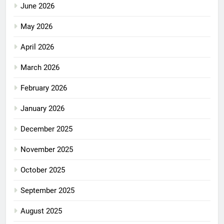
June 2026
May 2026
April 2026
March 2026
February 2026
January 2026
December 2025
November 2025
October 2025
September 2025
August 2025