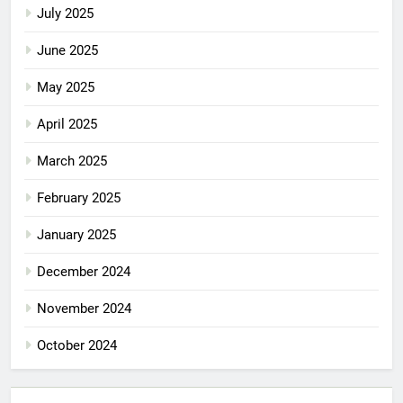
July 2025
June 2025
May 2025
April 2025
March 2025
February 2025
January 2025
December 2024
November 2024
October 2024