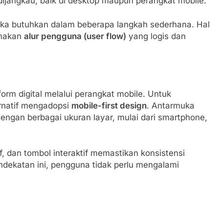
 dijangkau, baik di desktop maupun perangkat mobile.
ka butuhkan dalam beberapa langkah sederhana. Hal
amakan
alur pengguna (user flow)
yang logis dan
orm digital melalui perangkat mobile. Untuk
rnatif mengadopsi
mobile-first design
. Antarmuka
dengan berbagai ukuran layar, mulai dari smartphone,
if, dan tombol interaktif memastikan konsistensi
dekatan ini, pengguna tidak perlu mengalami