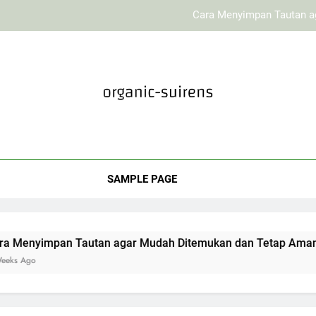
Cara Menyimpan Tautan a
Cara Memperbarui Browser s
Panduan Lengkap Mengakses KAYA787 Alt
Panduan Mengoptimalkan Akses Mobile
anic Suirens
Cara Menyimpan Tautan a
roduk Organik Dan Solusi Kesehatan Alami Di Organic Suirens
Cara Memperbarui Browser s
SAMPLE PAGE
Panduan Lengkap Mengakses KAYA787 Alt
mpan Tautan agar Mudah Ditemukan dan Tetap Aman
C
3 