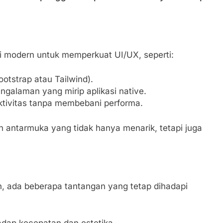
gi modern untuk memperkuat UI/UX, seperti:
otstrap atau Tailwind).
ngalaman yang mirip aplikasi native.
tivitas tanpa membebani performa.
n antarmuka yang tidak hanya menarik, tetapi juga
, ada beberapa tantangan yang tetap dihadapi
dap kecepatan dan estetika.