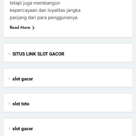
tetapi juga membangun
kepercayaan dan loyalitas jangka
panjang dari para penggunanya.
Read More
SITUS LINK SLOT GACOR
slot gacor
slot toto
slot gacor