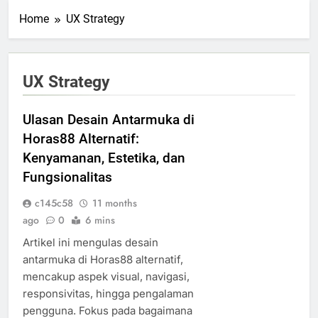
Home
UX Strategy
UX Strategy
Ulasan Desain Antarmuka di
Horas88 Alternatif:
Kenyamanan, Estetika, dan
Fungsionalitas
c145c58
11 months
ago
0
6 mins
Artikel ini mengulas desain
antarmuka di Horas88 alternatif,
mencakup aspek visual, navigasi,
responsivitas, hingga pengalaman
pengguna. Fokus pada bagaimana