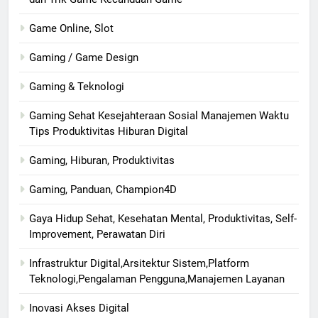
Game Online, Slot
Gaming / Game Design
Gaming & Teknologi
Gaming Sehat Kesejahteraan Sosial Manajemen Waktu
Tips Produktivitas Hiburan Digital
Gaming, Hiburan, Produktivitas
Gaming, Panduan, Champion4D
Gaya Hidup Sehat, Kesehatan Mental, Produktivitas, Self-
Improvement, Perawatan Diri
Infrastruktur Digital,Arsitektur Sistem,Platform
Teknologi,Pengalaman Pengguna,Manajemen Layanan
Inovasi Akses Digital