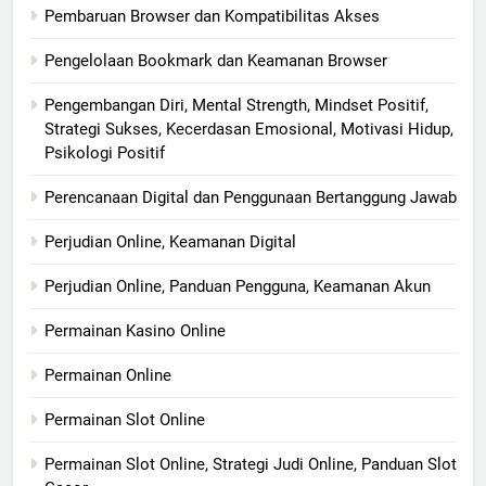
Pembaruan Browser dan Kompatibilitas Akses
Pengelolaan Bookmark dan Keamanan Browser
Pengembangan Diri, Mental Strength, Mindset Positif,
Strategi Sukses, Kecerdasan Emosional, Motivasi Hidup,
Psikologi Positif
Perencanaan Digital dan Penggunaan Bertanggung Jawab
Perjudian Online, Keamanan Digital
Perjudian Online, Panduan Pengguna, Keamanan Akun
Permainan Kasino Online
Permainan Online
Permainan Slot Online
Permainan Slot Online, Strategi Judi Online, Panduan Slot