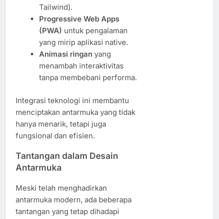
Tailwind).
Progressive Web Apps
(PWA)
untuk pengalaman
yang mirip aplikasi native.
Animasi ringan
yang
menambah interaktivitas
tanpa membebani performa.
Integrasi teknologi ini membantu
menciptakan antarmuka yang tidak
hanya menarik, tetapi juga
fungsional dan efisien.
Tantangan dalam Desain
Antarmuka
Meski telah menghadirkan
antarmuka modern, ada beberapa
tantangan yang tetap dihadapi