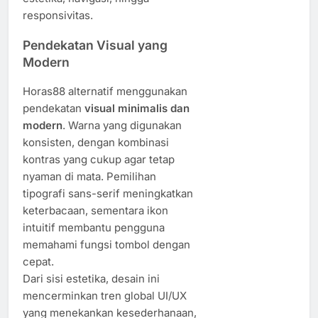
responsivitas.
Pendekatan Visual yang
Modern
Horas88 alternatif menggunakan
pendekatan
visual minimalis dan
modern
. Warna yang digunakan
konsisten, dengan kombinasi
kontras yang cukup agar tetap
nyaman di mata. Pemilihan
tipografi sans-serif meningkatkan
keterbacaan, sementara ikon
intuitif membantu pengguna
memahami fungsi tombol dengan
cepat.
Dari sisi estetika, desain ini
mencerminkan tren global UI/UX
yang menekankan kesederhanaan,