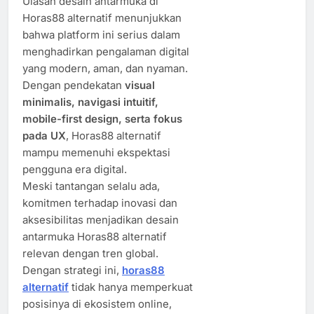
Ulasan desain antarmuka di
Horas88 alternatif menunjukkan
bahwa platform ini serius dalam
menghadirkan pengalaman digital
yang modern, aman, dan nyaman.
Dengan pendekatan
visual
minimalis, navigasi intuitif,
mobile-first design, serta fokus
pada UX
, Horas88 alternatif
mampu memenuhi ekspektasi
pengguna era digital.
Meski tantangan selalu ada,
komitmen terhadap inovasi dan
aksesibilitas menjadikan desain
antarmuka Horas88 alternatif
relevan dengan tren global.
Dengan strategi ini,
horas88
alternatif
tidak hanya memperkuat
posisinya di ekosistem online,