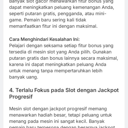
Banyak slot gacor menawarkan fitur bonus yang
dapat meningkatkan peluang kemenangan Anda,
seperti putaran gratis, pengganda, atau mini-
game. Pemain baru sering kali tidak
memanfaatkan fitur ini dengan maksimal.
Cara Menghindari Kesalahan Ini:
Pelajari dengan seksama setiap fitur bonus yang
tersedia di mesin slot yang Anda pilih. Gunakan
putaran gratis dan bonus lainnya secara maksimal,
karena ini dapat meningkatkan peluang Anda
untuk menang tanpa mempertaruhkan lebih
banyak uang.
4.
Terlalu Fokus pada Slot dengan Jackpot
Progresif
Mesin slot dengan jackpot progresif memang
menawarkan hadiah besar, tetapi peluang untuk
menang pada mesin ini sangat kecil. Banyak
pemain baru terpesona dengan besarnya jackpot