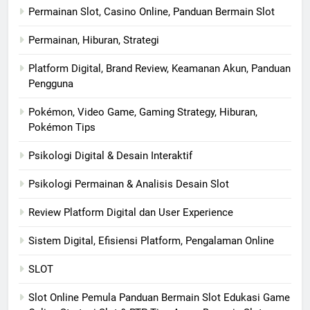
Permainan Slot, Casino Online, Panduan Bermain Slot
Permainan, Hiburan, Strategi
Platform Digital, Brand Review, Keamanan Akun, Panduan
Pengguna
Pokémon, Video Game, Gaming Strategy, Hiburan,
Pokémon Tips
Psikologi Digital & Desain Interaktif
Psikologi Permainan & Analisis Desain Slot
Review Platform Digital dan User Experience
Sistem Digital, Efisiensi Platform, Pengalaman Online
SLOT
Slot Online Pemula Panduan Bermain Slot Edukasi Game