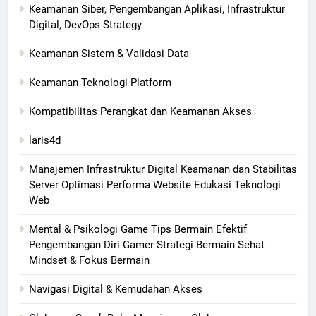
Keamanan Siber, Pengembangan Aplikasi, Infrastruktur
Digital, DevOps Strategy
Keamanan Sistem & Validasi Data
Keamanan Teknologi Platform
Kompatibilitas Perangkat dan Keamanan Akses
laris4d
Manajemen Infrastruktur Digital Keamanan dan Stabilitas
Server Optimasi Performa Website Edukasi Teknologi
Web
Mental & Psikologi Game Tips Bermain Efektif
Pengembangan Diri Gamer Strategi Bermain Sehat
Mindset & Fokus Bermain
Navigasi Digital & Kemudahan Akses