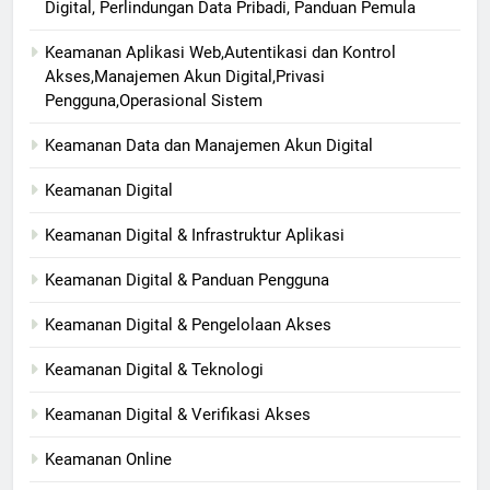
Digital, Perlindungan Data Pribadi, Panduan Pemula
Keamanan Aplikasi Web,Autentikasi dan Kontrol
Akses,Manajemen Akun Digital,Privasi
Pengguna,Operasional Sistem
Keamanan Data dan Manajemen Akun Digital
Keamanan Digital
Keamanan Digital & Infrastruktur Aplikasi
Keamanan Digital & Panduan Pengguna
Keamanan Digital & Pengelolaan Akses
Keamanan Digital & Teknologi
Keamanan Digital & Verifikasi Akses
Keamanan Online