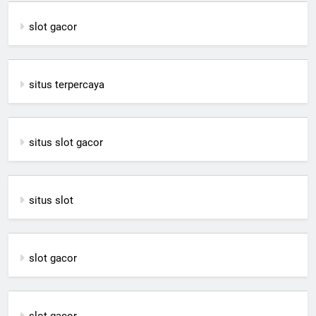
slot gacor
situs terpercaya
situs slot gacor
situs slot
slot gacor
slot gacor