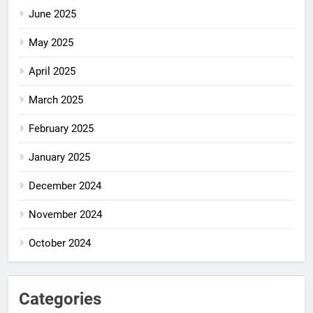
June 2025
May 2025
April 2025
March 2025
February 2025
January 2025
December 2024
November 2024
October 2024
Categories