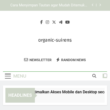
Skip
Cara Memperbarui Browser sebelum Mengakses
to
KAYA787 Alternatif
content
Panduan Lengkap Mengakses KAYA787 Alternatif
melalui Laptop dan Komputer
Panduan Mengoptimalkan Akses Mobile dan
Desktop secara Stabil dan Aman
Cara Menyimpan Tautan agar Mudah Ditemukan
dan Tetap Aman
Cara Memperbarui Browser sebelum Mengakses
KAYA787 Alternatif
Organic Suirens
Temukan Produk Organik Dan Solusi
Panduan Lengkap Mengakses KAYA787 Alternatif
NEWSLETTER
RANDOM NEWS
melalui Laptop dan Komputer
Kesehatan Alami Di Organic Suirens. Untuk
Gaya Hidup Yang Lebih Sehat Dan Alami.
MENU
nduan Mengoptimalkan Akses Mobile dan Desktop secara Sta
HEADLINES
Weeks Ago