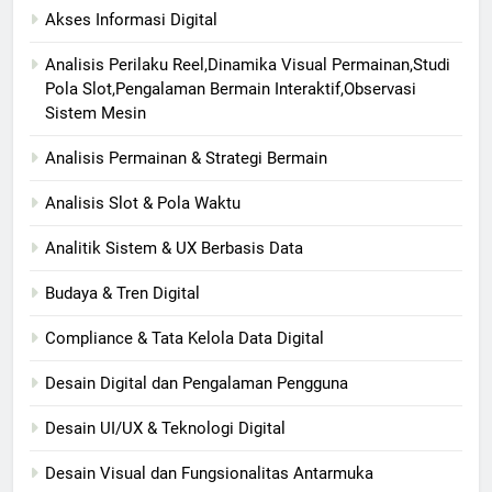
Akses Informasi Digital
Analisis Perilaku Reel,Dinamika Visual Permainan,Studi
Pola Slot,Pengalaman Bermain Interaktif,Observasi
Sistem Mesin
Analisis Permainan & Strategi Bermain
Analisis Slot & Pola Waktu
Analitik Sistem & UX Berbasis Data
Budaya & Tren Digital
Compliance & Tata Kelola Data Digital
Desain Digital dan Pengalaman Pengguna
Desain UI/UX & Teknologi Digital
Desain Visual dan Fungsionalitas Antarmuka