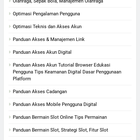
Olahraga, Sepak Bola, Manajemen Olahraga
Optimasi Pengalaman Pengguna
Optimasi Teknis dan Akses Akun
Panduan Akses & Manajemen Link
Panduan Akses Akun Digital
Panduan Akses Akun Tutorial Browser Edukasi
Pengguna Tips Keamanan Digital Dasar Penggunaan
Platform
Panduan Akses Cadangan
Panduan Akses Mobile Pengguna Digital
Panduan Bermain Slot Online Tips Permainan
Panduan Bermain Slot, Strategi Slot, Fitur Slot