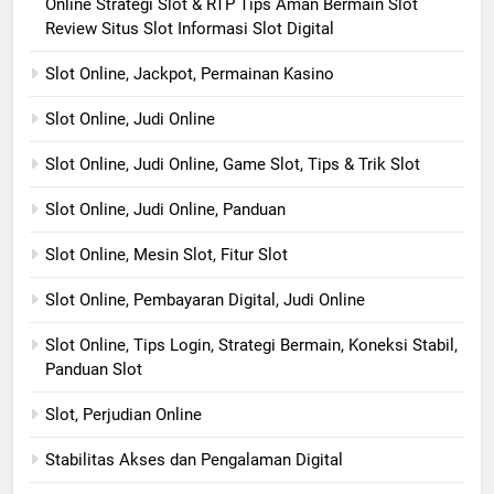
Online Strategi Slot & RTP Tips Aman Bermain Slot
Review Situs Slot Informasi Slot Digital
Slot Online, Jackpot, Permainan Kasino
Slot Online, Judi Online
Slot Online, Judi Online, Game Slot, Tips & Trik Slot
Slot Online, Judi Online, Panduan
Slot Online, Mesin Slot, Fitur Slot
Slot Online, Pembayaran Digital, Judi Online
Slot Online, Tips Login, Strategi Bermain, Koneksi Stabil,
Panduan Slot
Slot, Perjudian Online
Stabilitas Akses dan Pengalaman Digital