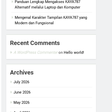
Panduan Lengkap Mengakses KAYA787
Alternatif melalui Laptop dan Komputer
Mengenal Karakter Tampilan KAYA787 yang
Modern dan Fungsional
Recent Comments
A WordPress Commenter
on
Hello world!
Archives
July 2026
June 2026
May 2026