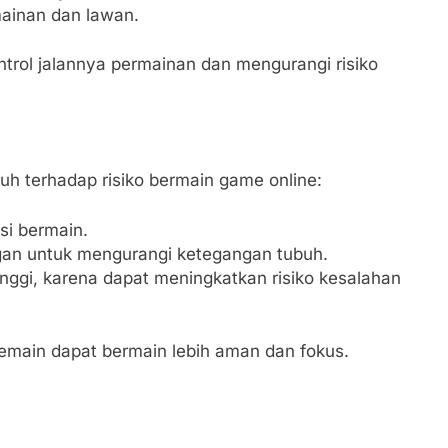
mainan dan lawan.
rol jalannya permainan dan mengurangi risiko
uh terhadap risiko bermain game online:
si bermain.
gan untuk mengurangi ketegangan tubuh.
inggi, karena dapat meningkatkan risiko kesalahan
pemain dapat bermain lebih aman dan fokus.