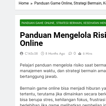
Home
Panduan Game Online, Strategi Bermain, K
PANDUAN GAME ONLINE, STRATEGI BERMAIN, KESEHATAN MEN
Panduan Mengelola Ris
Online
0
C145c58
8 Months Ago
6 Mins
Pelajari panduan mengelola risiko saat berm
manajemen waktu, dan strategi bermain am
bertanggung jawab.
Bermain game online bisa menjadi hiburan ya
tertentu, terutama jika dimainkan secara berl
bisa berupa stres, kehilangan fokus, frustra
berlebihan jika game melibatkan pembelian 