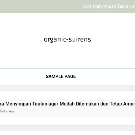
Cara Menyimpan Tautan a
Cara Memperbarui Browser s
Panduan Lengkap Mengakses KAYA787 Alt
Panduan Mengoptimalkan Akses Mobile
anic Suirens
Cara Menyimpan Tautan a
roduk Organik Dan Solusi Kesehatan Alami Di Organic Suirens
Cara Memperbarui Browser s
SAMPLE PAGE
Panduan Lengkap Mengakses KAYA787 Alt
n Tautan agar Mudah Ditemukan dan Tetap Aman
Cara
3 Wee