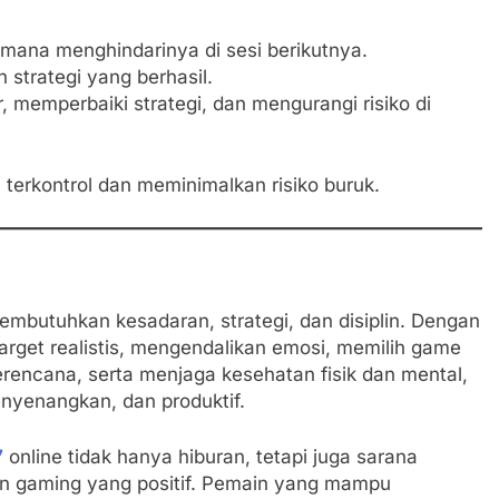
imana menghindarinya di sesi berikutnya.
 strategi yang berhasil.
, memperbaiki strategi, dan mengurangi risiko di
terkontrol dan meminimalkan risiko buruk.
embutuhkan kesadaran, strategi, dan disiplin. Dengan
rget realistis, mengendalikan emosi, memilih game
encana, serta menjaga kesehatan fisik dan mental,
nyenangkan, dan produktif.
7
online tidak hanya hiburan, tetapi juga sarana
 gaming yang positif. Pemain yang mampu