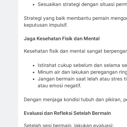
Sesuaikan strategi dengan situasi per
Strategi yang baik membantu pemain mengont
keputusan impulsif.
Jaga Kesehatan Fisik dan Mental
Kesehatan fisik dan mental sangat berpengar
Istirahat cukup sebelum dan selama se
Minum air dan lakukan peregangan rin
Jangan bermain saat lelah atau stres t
atau emosi negatif.
Dengan menjaga kondisi tubuh dan pikiran, 
Evaluasi dan Refleksi Setelah Bermain
Setelah sesi bermain, lakukan evaluasi: