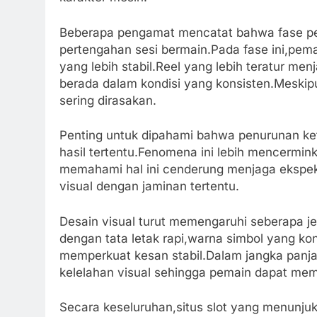
Beberapa pengamat mencatat bahwa fase penu
pertengahan sesi bermain.Pada fase ini,pema
yang lebih stabil.Reel yang lebih teratur men
berada dalam kondisi yang konsisten.Meskipun
sering dirasakan.
Penting untuk dipahami bahwa penurunan keti
hasil tertentu.Fenomena ini lebih mencermink
memahami hal ini cenderung menjaga ekspekta
visual dengan jaminan tertentu.
Desain visual turut memengaruhi seberapa je
dengan tata letak rapi,warna simbol yang ko
memperkuat kesan stabil.Dalam jangka panja
kelelahan visual sehingga pemain dapat mem
Secara keseluruhan,situs slot yang menunju