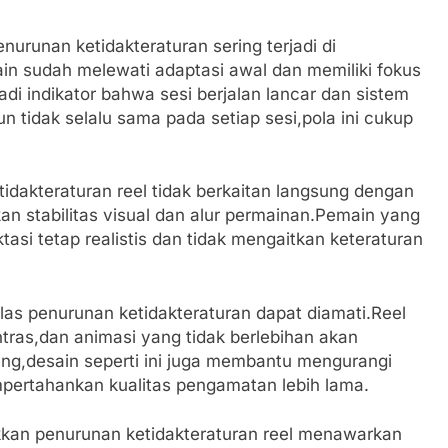
runan ketidakteraturan sering terjadi di
in sudah melewati adaptasi awal dan memiliki fokus
jadi indikator bahwa sesi berjalan lancar dan sistem
 tidak selalu sama pada setiap sesi,pola ini cukup
dakteraturan reel tidak berkaitan langsung dengan
an stabilitas visual dan alur permainan.Pemain yang
si tetap realistis dan tidak mengaitkan keteraturan
las penurunan ketidakteraturan dapat diamati.Reel
ntras,dan animasi yang tidak berlebihan akan
ng,desain seperti ini juga membantu mengurangi
pertahankan kualitas pengamatan lebih lama.
kkan penurunan ketidakteraturan reel menawarkan