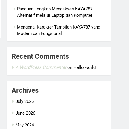
Panduan Lengkap Mengakses KAYA787
Alternatif melalui Laptop dan Komputer
Mengenal Karakter Tampilan KAYA787 yang
Modern dan Fungsional
Recent Comments
A WordPress Commenter
on
Hello world!
Archives
July 2026
June 2026
May 2026