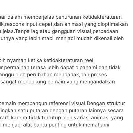
r dalam memperjelas penurunan ketidakteraturan
aik,respons input cepat,dan animasi yang dioptimalkan
h jelas.Tanpa lag atau gangguan visual,perbedaan
utnya yang lebih stabil menjadi mudah dikenali oleh
ih nyaman ketika ketidakteraturan reel
 permainan terasa lebih dapat dipahami dan tidak
ganggu oleh perubahan mendadak,dan proses
ini sangat mendukung pemain yang mengandalkan
pemain membangun referensi visual.Dengan struktur
dingkan satu putaran dengan putaran lainnya secara
rarti karena tidak tertutup oleh variasi animasi yang
ual menjadi alat bantu penting untuk memahami