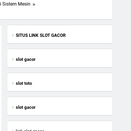
si Sistem Mesin
SITUS LINK SLOT GACOR
slot gacor
slot toto
slot gacor