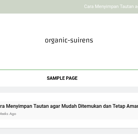
Cara Menyimpan Tautan a
Cara Memperbarui Browser s
Panduan Lengkap Mengakses KAYA787 Alt
Panduan Mengoptimalkan Akses Mobile
anic Suirens
Cara Menyimpan Tautan a
roduk Organik Dan Solusi Kesehatan Alami Di Organic Suirens
Cara Memperbarui Browser s
SAMPLE PAGE
Panduan Lengkap Mengakses KAYA787 Alt
n Tautan agar Mudah Ditemukan dan Tetap Aman
Cara
3 Wee