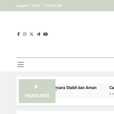
Skip
August 7, 2026
3:34:30 AM
to
content
Org
Temukan P
e dan Desktop secara Stabil dan Aman
Cara Menyimpa
2 Weeks Ago
HEADLINES