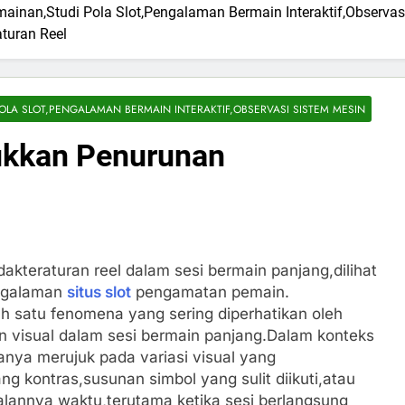
rmainan,Studi Pola Slot,Pengalaman Bermain Interaktif,Observa
turan Reel
 POLA SLOT,PENGALAMAN BERMAIN INTERAKTIF,OBSERVASI SISTEM MESIN
jukkan Penurunan
kteraturan reel dalam sesi bermain panjang,dilihat
engalaman
situs slot
pengamatan pemain.
ah satu fenomena yang sering diperhatikan oleh
 visual dalam sesi bermain panjang.Dalam konteks
anya merujuk pada variasi visual yang
g kontras,susunan simbol yang sulit diikuti,atau
jalannya waktu,terutama ketika sesi berlangsung