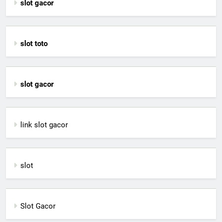
slot gacor
slot toto
slot gacor
link slot gacor
slot
Slot Gacor