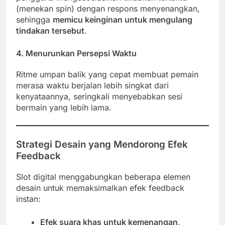
(menekan spin) dengan respons menyenangkan,
sehingga
memicu keinginan untuk mengulang
tindakan tersebut
.
4.
Menurunkan Persepsi Waktu
Ritme umpan balik yang cepat membuat pemain
merasa waktu berjalan lebih singkat dari
kenyataannya, seringkali menyebabkan sesi
bermain yang lebih lama.
Strategi Desain yang Mendorong Efek
Feedback
Slot digital menggabungkan beberapa elemen
desain untuk memaksimalkan efek feedback
instan:
Efek suara khas untuk kemenangan,