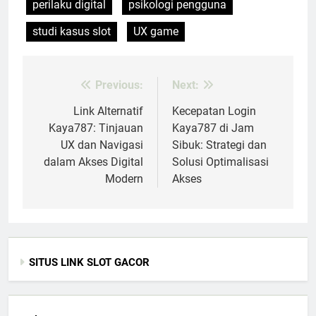
perilaku digital
psikologi pengguna
studi kasus slot
UX game
Previous:
Next:
Post
navigation
Link Alternatif
Kecepatan Login
Kaya787: Tinjauan
Kaya787 di Jam
UX dan Navigasi
Sibuk: Strategi dan
dalam Akses Digital
Solusi Optimalisasi
Modern
Akses
SITUS LINK SLOT GACOR