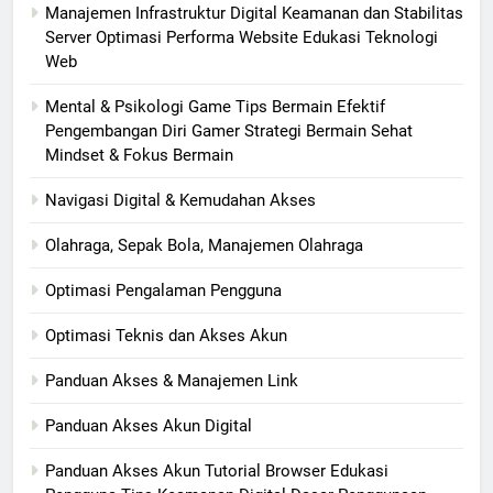
Manajemen Infrastruktur Digital Keamanan dan Stabilitas
Server Optimasi Performa Website Edukasi Teknologi
Web
Mental & Psikologi Game Tips Bermain Efektif
Pengembangan Diri Gamer Strategi Bermain Sehat
Mindset & Fokus Bermain
Navigasi Digital & Kemudahan Akses
Olahraga, Sepak Bola, Manajemen Olahraga
Optimasi Pengalaman Pengguna
Optimasi Teknis dan Akses Akun
Panduan Akses & Manajemen Link
Panduan Akses Akun Digital
Panduan Akses Akun Tutorial Browser Edukasi