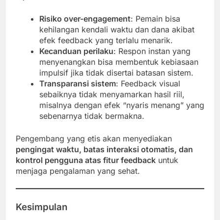
Risiko over-engagement
: Pemain bisa
kehilangan kendali waktu dan dana akibat
efek feedback yang terlalu menarik.
Kecanduan perilaku
: Respon instan yang
menyenangkan bisa membentuk kebiasaan
impulsif jika tidak disertai batasan sistem.
Transparansi sistem
: Feedback visual
sebaiknya tidak menyamarkan hasil riil,
misalnya dengan efek “nyaris menang” yang
sebenarnya tidak bermakna.
Pengembang yang etis akan menyediakan
pengingat waktu, batas interaksi otomatis, dan
kontrol pengguna atas fitur feedback
untuk
menjaga pengalaman yang sehat.
Kesimpulan