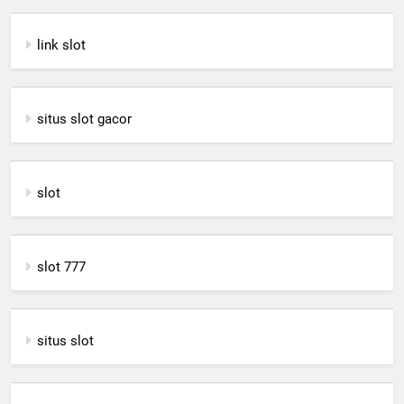
link slot
situs slot gacor
slot
slot 777
situs slot