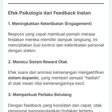
Efek Psikologis dari Feedback Instan
1.
Meningkatkan Keterlibatan (Engagement)
Respons yang cepat membuat pemain merasa
tindakan mereka memiliki dampak langsung. Ini
menciptakan ilusi kontrol dan keterlibatan personal
dengan sistem.
2.
Memicu Sistem Reward Otak
Efek suara dan animasi kemenangan mengaktifkan
sistem dopamin
, yang memberi sensasi “hadiah”
di otak meski nilai kemenangannya kecil.
3.
Memperkuat Perilaku Berulang
Dengan feedback yang konsisten dan cepat, otak
pengguna mengasosiasikan tindakan tertentu