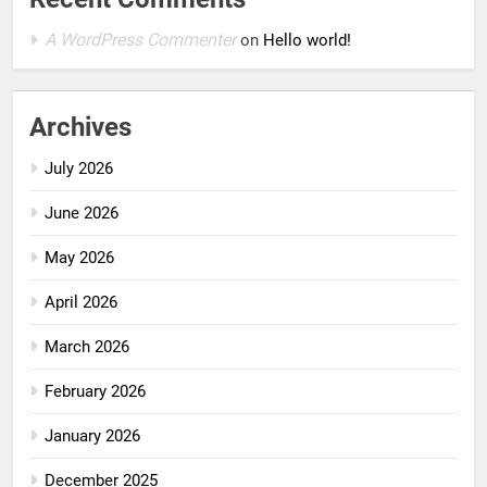
A WordPress Commenter
on
Hello world!
Archives
July 2026
June 2026
May 2026
April 2026
March 2026
February 2026
January 2026
December 2025