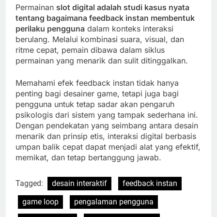
Permainan
slot digital adalah studi kasus nyata
tentang bagaimana feedback instan membentuk
perilaku pengguna
dalam konteks interaksi
berulang. Melalui kombinasi suara, visual, dan
ritme cepat, pemain dibawa dalam siklus
permainan yang menarik dan sulit ditinggalkan.
Memahami efek feedback instan tidak hanya
penting bagi desainer game, tetapi juga bagi
pengguna untuk tetap sadar akan pengaruh
psikologis dari sistem yang tampak sederhana ini.
Dengan pendekatan yang seimbang antara desain
menarik dan prinsip etis, interaksi digital berbasis
umpan balik cepat dapat menjadi alat yang efektif,
memikat, dan tetap bertanggung jawab.
Tagged:
desain interaktif
feedback instan
game loop
pengalaman pengguna