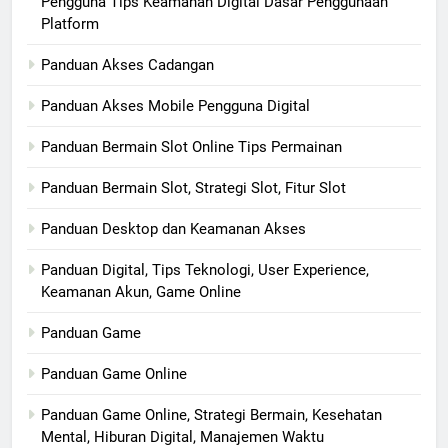
Pengguna Tips Keamanan Digital Dasar Penggunaan
Platform
Panduan Akses Cadangan
Panduan Akses Mobile Pengguna Digital
Panduan Bermain Slot Online Tips Permainan
Panduan Bermain Slot, Strategi Slot, Fitur Slot
Panduan Desktop dan Keamanan Akses
Panduan Digital, Tips Teknologi, User Experience,
Keamanan Akun, Game Online
Panduan Game
Panduan Game Online
Panduan Game Online, Strategi Bermain, Kesehatan
Mental, Hiburan Digital, Manajemen Waktu