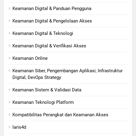
Keamanan Digital & Panduan Pengguna
Keamanan Digital & Pengelolaan Akses
Keamanan Digital & Teknologi
Keamanan Digital & Verifikasi Akses
Keamanan Online
Keamanan Siber, Pengembangan Aplikasi, Infrastruktur
Digital, DevOps Strategy
Keamanan Sistem & Validasi Data
Keamanan Teknologi Platform
Kompatibilitas Perangkat dan Keamanan Akses
laris4d