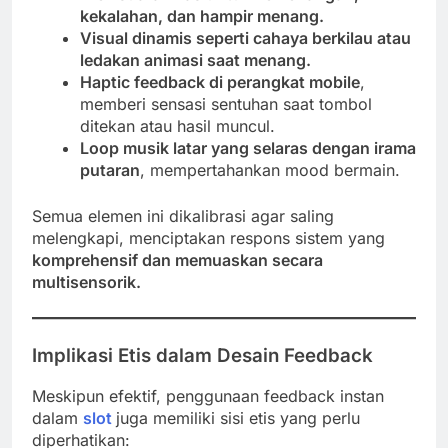
kekalahan, dan hampir menang.
Visual dinamis seperti cahaya berkilau atau
ledakan animasi saat menang.
Haptic feedback di perangkat mobile
,
memberi sensasi sentuhan saat tombol
ditekan atau hasil muncul.
Loop musik latar yang selaras dengan irama
putaran
, mempertahankan mood bermain.
Semua elemen ini dikalibrasi agar saling
melengkapi, menciptakan respons sistem yang
komprehensif dan memuaskan secara
multisensorik.
Implikasi Etis dalam Desain Feedback
Meskipun efektif, penggunaan feedback instan
dalam
slot
juga memiliki sisi etis yang perlu
diperhatikan: