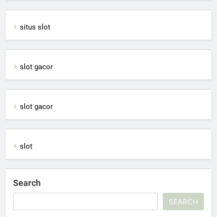
situs slot
slot gacor
slot gacor
slot
Search
SEARCH