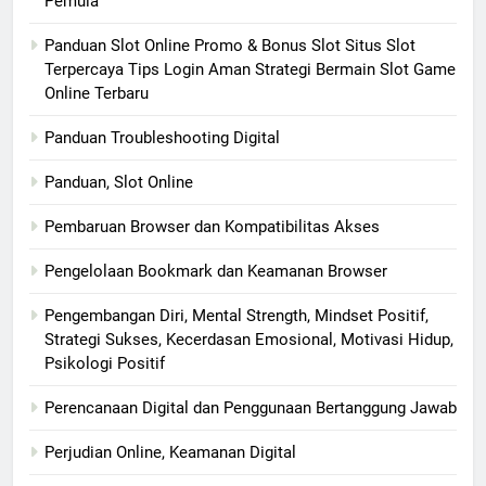
Pemula
Panduan Slot Online Promo & Bonus Slot Situs Slot
Terpercaya Tips Login Aman Strategi Bermain Slot Game
Online Terbaru
Panduan Troubleshooting Digital
Panduan, Slot Online
Pembaruan Browser dan Kompatibilitas Akses
Pengelolaan Bookmark dan Keamanan Browser
Pengembangan Diri, Mental Strength, Mindset Positif,
Strategi Sukses, Kecerdasan Emosional, Motivasi Hidup,
Psikologi Positif
Perencanaan Digital dan Penggunaan Bertanggung Jawab
Perjudian Online, Keamanan Digital