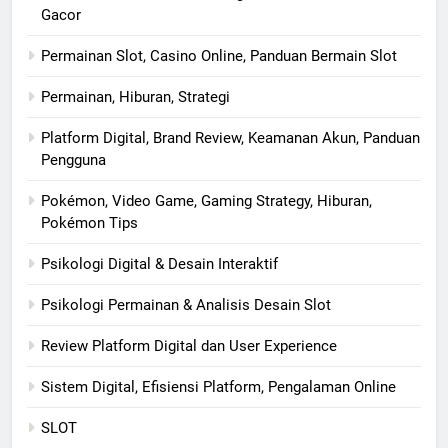
Gacor
Permainan Slot, Casino Online, Panduan Bermain Slot
Permainan, Hiburan, Strategi
Platform Digital, Brand Review, Keamanan Akun, Panduan
Pengguna
Pokémon, Video Game, Gaming Strategy, Hiburan,
Pokémon Tips
Psikologi Digital & Desain Interaktif
Psikologi Permainan & Analisis Desain Slot
Review Platform Digital dan User Experience
Sistem Digital, Efisiensi Platform, Pengalaman Online
SLOT