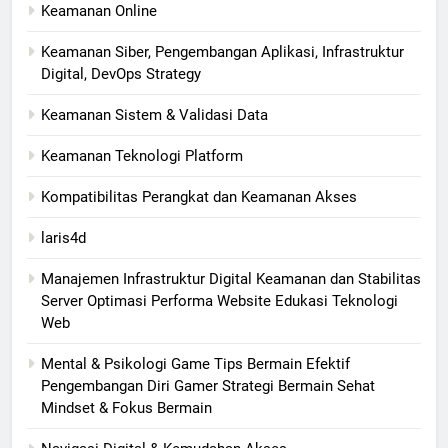
Keamanan Online
Keamanan Siber, Pengembangan Aplikasi, Infrastruktur
Digital, DevOps Strategy
Keamanan Sistem & Validasi Data
Keamanan Teknologi Platform
Kompatibilitas Perangkat dan Keamanan Akses
laris4d
Manajemen Infrastruktur Digital Keamanan dan Stabilitas
Server Optimasi Performa Website Edukasi Teknologi
Web
Mental & Psikologi Game Tips Bermain Efektif
Pengembangan Diri Gamer Strategi Bermain Sehat
Mindset & Fokus Bermain