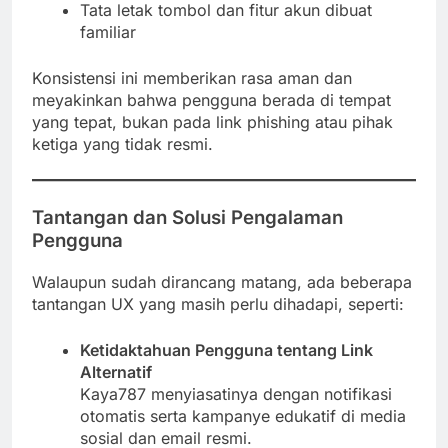
Tata letak tombol dan fitur akun dibuat
familiar
Konsistensi ini memberikan rasa aman dan
meyakinkan bahwa pengguna berada di tempat
yang tepat, bukan pada link phishing atau pihak
ketiga yang tidak resmi.
Tantangan dan Solusi Pengalaman
Pengguna
Walaupun sudah dirancang matang, ada beberapa
tantangan UX yang masih perlu dihadapi, seperti:
Ketidaktahuan Pengguna tentang Link
Alternatif
Kaya787 menyiasatinya dengan notifikasi
otomatis serta kampanye edukatif di media
sosial dan email resmi.