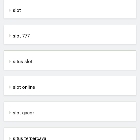
slot
slot 777
situs slot
slot online
slot gacor
situs terpercaya