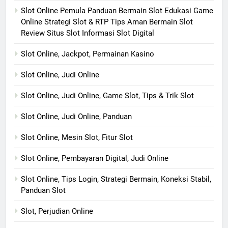
Slot Online Pemula Panduan Bermain Slot Edukasi Game
Online Strategi Slot & RTP Tips Aman Bermain Slot
Review Situs Slot Informasi Slot Digital
Slot Online, Jackpot, Permainan Kasino
Slot Online, Judi Online
Slot Online, Judi Online, Game Slot, Tips & Trik Slot
Slot Online, Judi Online, Panduan
Slot Online, Mesin Slot, Fitur Slot
Slot Online, Pembayaran Digital, Judi Online
Slot Online, Tips Login, Strategi Bermain, Koneksi Stabil,
Panduan Slot
Slot, Perjudian Online