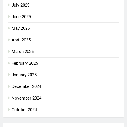
July 2025
June 2025
May 2025
April 2025
March 2025
February 2025
January 2025
December 2024
November 2024
October 2024