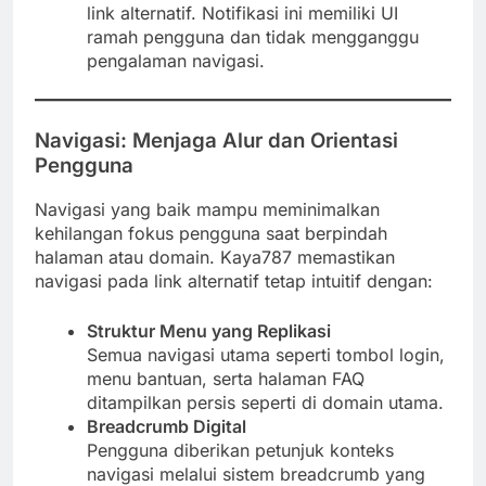
link alternatif. Notifikasi ini memiliki UI
ramah pengguna dan tidak mengganggu
pengalaman navigasi.
Navigasi: Menjaga Alur dan Orientasi
Pengguna
Navigasi yang baik mampu meminimalkan
kehilangan fokus pengguna saat berpindah
halaman atau domain. Kaya787 memastikan
navigasi pada link alternatif tetap intuitif dengan:
Struktur Menu yang Replikasi
Semua navigasi utama seperti tombol login,
menu bantuan, serta halaman FAQ
ditampilkan persis seperti di domain utama.
Breadcrumb Digital
Pengguna diberikan petunjuk konteks
navigasi melalui sistem breadcrumb yang