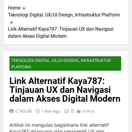
Home
Teknologi Digital, UX/UI Design, Infrastruktur Platform
Link Alternatif Kaya787: Tinjauan UX dan Navigasi
dalam Akses Digital Modern
TEKNOLOGI DIGITAL, UX/UI DESIGN, INFRASTRUKTUR
PLATFORM
Link Alternatif Kaya787:
Tinjauan UX dan Navigasi
dalam Akses Digital Modern
0
C145c58
1 Year Ago
6 Mins
Artikel ini mengulas bagaimana link alternatif
Kaya787 dirancang dari perspektif UX dan