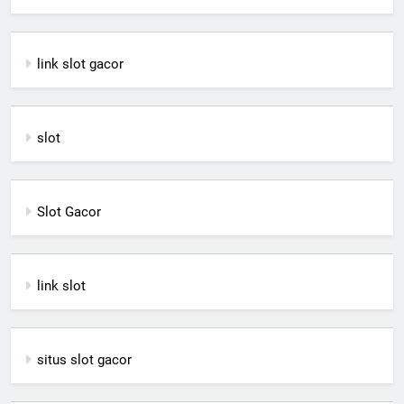
link slot gacor
slot
Slot Gacor
link slot
situs slot gacor