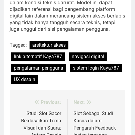
dalam kondisi teknis darurat. Model ini dapat
dijadikan referensi bagi pengembang platform
digital lain dalam merancang sistem akses berlapis
yang tidak hanya tangguh secara teknis, tetapi
juga unggul dari sisi pengalaman pengguna.
Tagged:
arsitektur akses
link alternatif Kaya787
navigasi digital
pengalaman pengguna
sistem login Kaya787
UX desain
Previous:
Next:
Post
navigation
Studi Slot Gacor
Slot Sebagai Studi
Berdasarkan Tema
Kasus dalam
Visual dan Suara:
Pengaruh Feedback