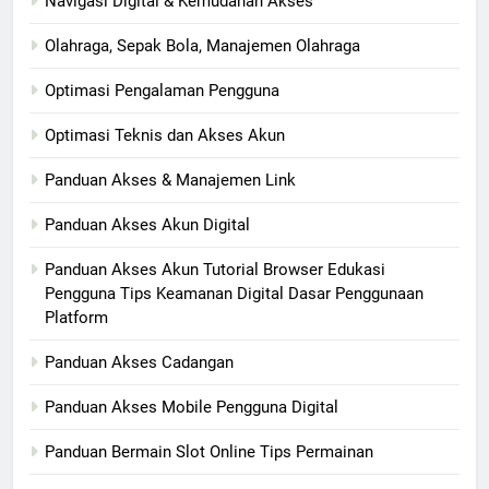
Navigasi Digital & Kemudahan Akses
Olahraga, Sepak Bola, Manajemen Olahraga
Optimasi Pengalaman Pengguna
Optimasi Teknis dan Akses Akun
Panduan Akses & Manajemen Link
Panduan Akses Akun Digital
Panduan Akses Akun Tutorial Browser Edukasi
Pengguna Tips Keamanan Digital Dasar Penggunaan
Platform
Panduan Akses Cadangan
Panduan Akses Mobile Pengguna Digital
Panduan Bermain Slot Online Tips Permainan