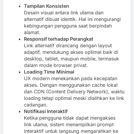
Tampilan Konsisten
Desain visual antara link utama dan
alternatif dibuat identik. Hal ini mengurangi
kebingungan pengguna saat berpindah
alamat.
Responsif terhadap Perangkat
Link alternatif dirancang dengan layout
adaptif, mendukung akses optimal baik di
desktop, tablet, maupun mobile, termasuk
dalam mode browser privat.
Loading Time Minimal
UX modern menekankan pada kecepatan
akses. Dengan menggunakan cache lokal
dan CDN (Content Delivery Network), waktu
loading tetap optimal meski dialihkan ke link
cadangan.
Notifikasi Interaktif
Ketika pengguna tidak dapat mengakses
link utama, sistem menampilkan prompt
interaktif untuk langsung mengarahkan ke