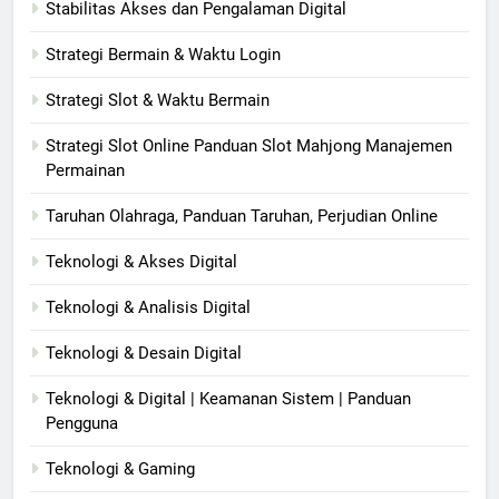
Stabilitas Akses dan Pengalaman Digital
Strategi Bermain & Waktu Login
Strategi Slot & Waktu Bermain
Strategi Slot Online Panduan Slot Mahjong Manajemen
Permainan
Taruhan Olahraga, Panduan Taruhan, Perjudian Online
Teknologi & Akses Digital
Teknologi & Analisis Digital
Teknologi & Desain Digital
Teknologi & Digital | Keamanan Sistem | Panduan
Pengguna
Teknologi & Gaming