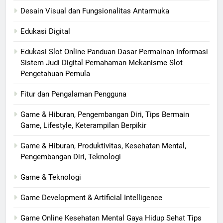
Desain Visual dan Fungsionalitas Antarmuka
Edukasi Digital
Edukasi Slot Online Panduan Dasar Permainan Informasi
Sistem Judi Digital Pemahaman Mekanisme Slot
Pengetahuan Pemula
Fitur dan Pengalaman Pengguna
Game & Hiburan, Pengembangan Diri, Tips Bermain
Game, Lifestyle, Keterampilan Berpikir
Game & Hiburan, Produktivitas, Kesehatan Mental,
Pengembangan Diri, Teknologi
Game & Teknologi
Game Development & Artificial Intelligence
Game Online Kesehatan Mental Gaya Hidup Sehat Tips