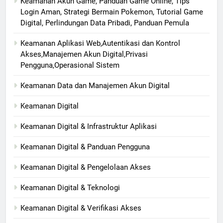
Keamanan Akun Game, Panduan Game Online, Tips
Login Aman, Strategi Bermain Pokemon, Tutorial Game
Digital, Perlindungan Data Pribadi, Panduan Pemula
Keamanan Aplikasi Web,Autentikasi dan Kontrol
Akses,Manajemen Akun Digital,Privasi
Pengguna,Operasional Sistem
Keamanan Data dan Manajemen Akun Digital
Keamanan Digital
Keamanan Digital & Infrastruktur Aplikasi
Keamanan Digital & Panduan Pengguna
Keamanan Digital & Pengelolaan Akses
Keamanan Digital & Teknologi
Keamanan Digital & Verifikasi Akses