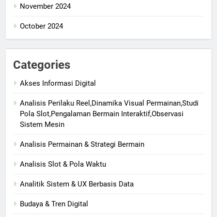
November 2024
October 2024
Categories
Akses Informasi Digital
Analisis Perilaku Reel,Dinamika Visual Permainan,Studi
Pola Slot,Pengalaman Bermain Interaktif,Observasi
Sistem Mesin
Analisis Permainan & Strategi Bermain
Analisis Slot & Pola Waktu
Analitik Sistem & UX Berbasis Data
Budaya & Tren Digital