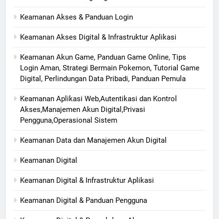
Keamanan Akses & Panduan Login
Keamanan Akses Digital & Infrastruktur Aplikasi
Keamanan Akun Game, Panduan Game Online, Tips
Login Aman, Strategi Bermain Pokemon, Tutorial Game
Digital, Perlindungan Data Pribadi, Panduan Pemula
Keamanan Aplikasi Web,Autentikasi dan Kontrol
Akses,Manajemen Akun Digital,Privasi
Pengguna,Operasional Sistem
Keamanan Data dan Manajemen Akun Digital
Keamanan Digital
Keamanan Digital & Infrastruktur Aplikasi
Keamanan Digital & Panduan Pengguna