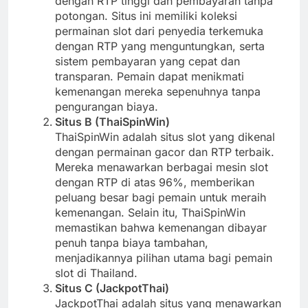
dengan RTP tinggi dan pembayaran tanpa
potongan. Situs ini memiliki koleksi
permainan slot dari penyedia terkemuka
dengan RTP yang menguntungkan, serta
sistem pembayaran yang cepat dan
transparan. Pemain dapat menikmati
kemenangan mereka sepenuhnya tanpa
pengurangan biaya.
Situs B (ThaiSpinWin)
ThaiSpinWin adalah situs slot yang dikenal
dengan permainan gacor dan RTP terbaik.
Mereka menawarkan berbagai mesin slot
dengan RTP di atas 96%, memberikan
peluang besar bagi pemain untuk meraih
kemenangan. Selain itu, ThaiSpinWin
memastikan bahwa kemenangan dibayar
penuh tanpa biaya tambahan,
menjadikannya pilihan utama bagi pemain
slot di Thailand.
Situs C (JackpotThai)
JackpotThai adalah situs yang menawarkan