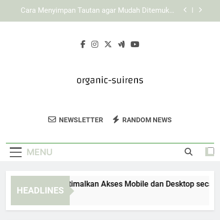
Skip
Cara Memperbarui Browser sebelum Mengakses
to
KAYA787 Alternatif
content
Panduan Lengkap Mengakses KAYA787 Alternatif
melalui Laptop dan Komputer
Panduan Mengoptimalkan Akses Mobile dan
Desktop secara Stabil dan Aman
Cara Menyimpan Tautan agar Mudah Ditemukan
dan Tetap Aman
Cara Memperbarui Browser sebelum Mengakses
KAYA787 Alternatif
Organic Suirens
Temukan Produk Organik Dan Solusi
Panduan Lengkap Mengakses KAYA787 Alternatif
NEWSLETTER
RANDOM NEWS
melalui Laptop dan Komputer
Kesehatan Alami Di Organic Suirens. Untuk
Gaya Hidup Yang Lebih Sehat Dan Alami.
MENU
anduan Mengoptimalkan Akses Mobile dan Desktop secara St
HEADLINES
 Weeks Ago