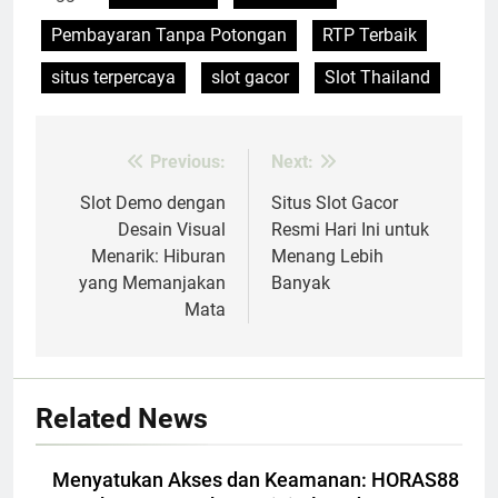
Pembayaran Tanpa Potongan
RTP Terbaik
situs terpercaya
slot gacor
Slot Thailand
Previous:
Next:
Post
navigation
Slot Demo dengan
Situs Slot Gacor
Desain Visual
Resmi Hari Ini untuk
Menarik: Hiburan
Menang Lebih
yang Memanjakan
Banyak
Mata
Related News
Menyatukan Akses dan Keamanan: HORAS88