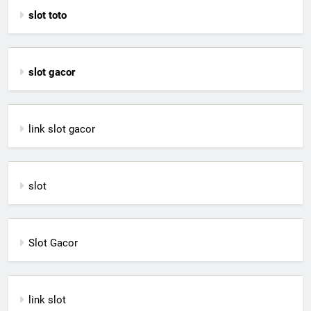
slot toto
slot gacor
link slot gacor
slot
Slot Gacor
link slot