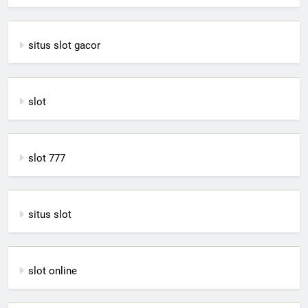
situs slot gacor
slot
slot 777
situs slot
slot online