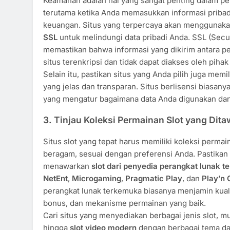
Keamanan adalah hal yang sangat penting dalam per
terutama ketika Anda memasukkan informasi pribadi
keuangan. Situs yang terpercaya akan menggunak
SSL
untuk melindungi data pribadi Anda. SSL (Secu
memastikan bahwa informasi yang dikirim antara p
situs terenkripsi dan tidak dapat diakses oleh pihak 
Selain itu, pastikan situs yang Anda pilih juga memil
yang jelas dan transparan. Situs berlisensi biasany
yang mengatur bagaimana data Anda digunakan dan 
3.
Tinjau Koleksi Permainan Slot yang Dit
Situs slot yang tepat harus memiliki koleksi permai
beragam, sesuai dengan preferensi Anda. Pastikan 
menawarkan
slot dari penyedia perangkat lunak t
NetEnt
,
Microgaming
,
Pragmatic Play
, dan
Play’n
perangkat lunak terkemuka biasanya menjamin kualit
bonus, dan mekanisme permainan yang baik.
Cari situs yang menyediakan berbagai jenis slot, mu
hingga
slot video modern
dengan berbagai tema dan