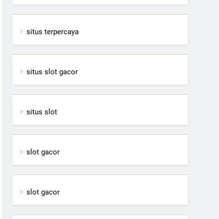
situs terpercaya
situs slot gacor
situs slot
slot gacor
slot gacor