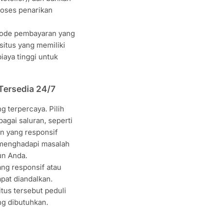
roses penarikan
tode pembayaran yang
situs yang memiliki
aya tinggi untuk
Tersedia 24/7
g terpercaya. Pilih
agai saluran, seperti
an yang responsif
 menghadapi masalah
un Anda.
ng responsif atau
pat diandalkan.
tus tersebut peduli
g dibutuhkan.