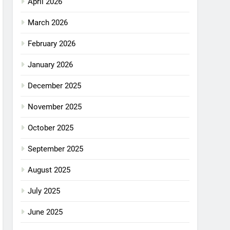
April 2026
March 2026
February 2026
January 2026
December 2025
November 2025
October 2025
September 2025
August 2025
July 2025
June 2025