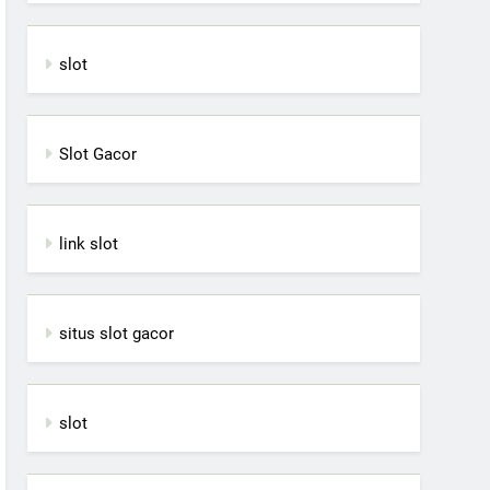
slot
Slot Gacor
link slot
situs slot gacor
slot