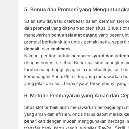
5.
Bonus dan Promosi yang Menguntungk
Salah satu daya tarik terbesar dalam bermain slot o
dan promosi
yang ditawarkan oleh situs. Situs slot 
menawarkan
bonus selamat datang
yang besar unt
promosi berkelanjutan untuk pemain setia, seperti
deposit
, dan
cashback
.
Namun, penting untuk membaca
syarat dan ketent
dengan bonus tersebut. Beberapa situs mungkin me
taruhan yang tinggi, yang bisa membuatnya sulit 
kemenangan Anda. Pilih situs yang menawarkan bo
yang jelas dan adil, tanpa syarat tersembunyi yan
6.
Metode Pembayaran yang Aman dan Ce
Situs slot terbaik akan menawarkan berbagai opsi
m
yang aman dan efisien. Anda harus dapat melakuk
penarikan
dengan mudah menggunakan berbagai m
transfer bank, kartu kredit, e-wallet (PayPal, Skrill,