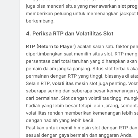
juga bisa mencari situs yang menawarkan
slot prog
memberikan peluang untuk memenangkan jackpot b
berkembang.
4.
Periksa RTP dan Volatilitas Slot
RTP (Return to Player)
adalah salah satu faktor pen
dipertimbangkan saat memilih situs slot. RTP meng
persentase dari total taruhan yang diharapkan aka
pemain dalam jangka panjang. Situs slot terbaik a
permainan dengan RTP yang tinggi, biasanya di at
Selain RTP,
volatilitas
mesin slot juga penting. Vola
seberapa sering dan seberapa besar kemenangan y
dari permainan. Slot dengan volatilitas tinggi mun
hadiah yang lebih besar tetapi lebih jarang, sement
volatilitas rendah memberikan kemenangan lebih s
dengan hadiah yang lebih kecil.
Pastikan untuk memilih mesin slot dengan RTP dan v
sesuai dengan gaya bermain dan anggaran Anda.