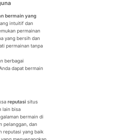
guna
n bermain yang
ang intuitif dan
emukan permainan
na yang bersih dan
ati permainan tanpa
an berbagai
 Anda dapat bermain
iksa
reputasi
situs
 lain bisa
ngalaman bermain di
an pelanggan, dan
n reputasi yang baik
n yang menyenangkan